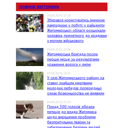
НОВИНИ ЖИТОМИРА
06.08.2026, 17:28
Збирався користуватись іменною
лампадкою у побуті: у райцентрі
Житомирської області розшукали
чоловіка, причетного до крадіжки
з могили військового
06.08.2026, 16:48
Житомирська бригада посіла
перше місце за результатами
ураження ворога у липні
06.08.2026, 16:15
У селі Житомирського району на
ставку знайшли мертвими
молодих лебедів: попередньо
ознак браконьєрства не виявили
06.08.2026, 15:54
Понад 300 голосів зібрала
петиція до влади Житомира
щодо вирішення проблеми
безпритульних тварин та
забезпечення безпеки людей