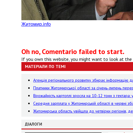
Житомир.info
Oh no, Comentario failed to start.
If you own this website, you might want to look at the
МАТЕРІАЛИ ПО ТЕМІ
Агенція регіонального розвитку збирає інформацію дл
Платники Житомирської області за січень-липень пе
Врожайність картоплі зросла на 10-12 тонн з гектара:
Середня зарплата у Житомирській області в червні збі
Житомирська область увійшла до четвірки регіонів, д
ДІАЛОГИ