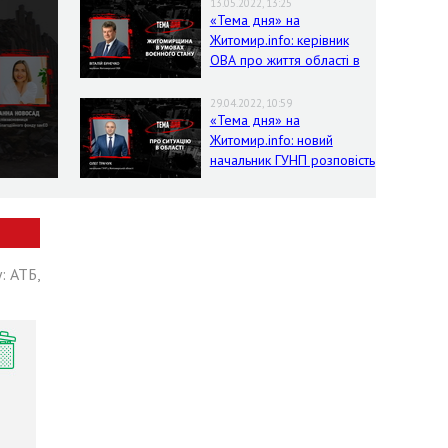
13.05.2022, 13:25
«Тема дня» на
Житомир.info: керівник
ОВА про життя області в
умовах воєнного стану
29.04.2022, 10:59
«Тема дня» на
Житомир.info: новий
начальник ГУНП розповість
про ситуацію в області
: АТБ,