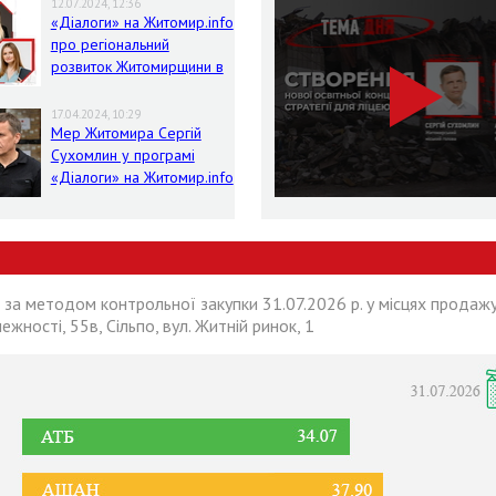
12.07.2024, 12:36
«Діалоги» на Житомир.info
про регіональний
розвиток Житомирщини в
умовах воєнного стану
17.04.2024, 10:29
Мер Житомира Сергій
Сухомлин у програмі
«Діалоги» на Житомир.info
 за методом контрольної закупки 31.07.2026 р. у місцях продажу
лежності, 55в, Сільпо, вул. Житній ринок, 1