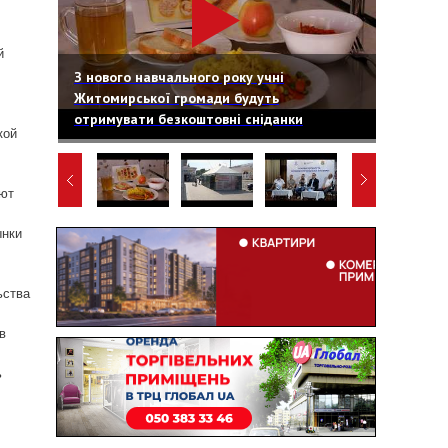
й
З нового навчального року учні
Житомирської громади будуть
отримувати безкоштовні сніданки
кой
уют
ынки
ьства
в
ь