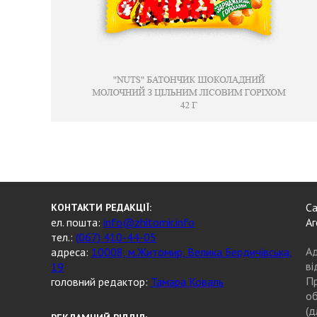
Са
КОНТАКТИ РЕДАКЦІЇ:
ел. пошта:
info@zhitomir.info
Аг
тел.:
(067) 410-44-05
Ад
адреса:
10008, м.Житомир, Велика Бердичівська,
ві
19
Пр
головний редактор:
Тамара Коваль
об
(д