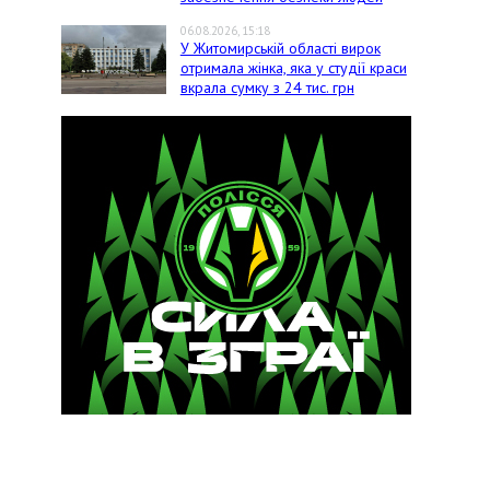
06.08.2026, 15:18
У Житомирській області вирок
отримала жінка, яка у студії краси
вкрала сумку з 24 тис. грн