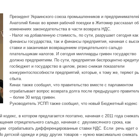
Президент Украинского союза промышленников и предпринимателе
Анатолий Кинах во время рабочей поездки в Житомир рассказал об
изменениях законодательства в части возврата НДС.
- Налог на добавленную стоимость, по сути, разрушает сегодня как
финансы государства, так и финансы предприятия, начиная с высо
ставки и заканчивая возвращением отрицательного сальдо
плательщикам налогов. И сегодня миллиарды гривен государство
должно предприятиям. По сути, предприятия беспроцентно кредит
госбюджет и государство в целом, резко снижая показатели
конкурентоспособности предприятий, которые, к тому же, теряют р
сбыта.
Кинах также сообщил, что правительство вместе с парламентом
отрабатывает вопрос возврата долга после предыдущего правител
– более 30 млрд гривен.
Руководитель УСПП также сообщил, что новый Бюджетный кодекс 
 кодекс, в котором предлагается поэтапно, начиная с 2011 года снижат
ащения отрицательного сальдо, начиная с двухмесячного срока, как
 будем отрабатывать дифференцированные ставки НДС. Если речь идет о
 По детской одежде и ряду других товаров – нужно максимально снижать