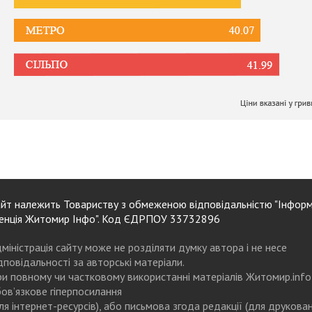
йт належить Товариству з обмеженою відповідальністю "Інформ
енція Житомир Інфо". Код ЄДРПОУ 33732896
міністрація сайту може не розділяти думку автора і не несе
дповідальності за авторські матеріали.
и повному чи частковому використанні матеріалів Житомир.info
ов’язкове гіперпосилання
ля інтернет-ресурсів), або письмова згода редакції (для друкова