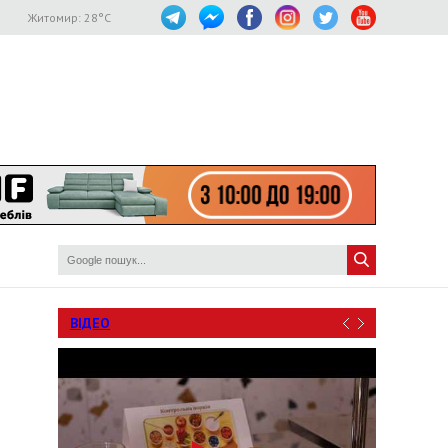
Житомир:
28
°C
ВІДЕО