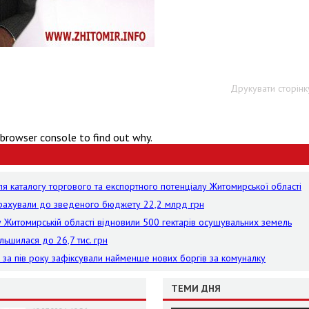
Друкувати сторінк
 browser console to find out why.
я каталогу торгового та експортного потенціалу Житомирської області
рерахували до зведеного бюджету 22,2 млрд грн
 у Житомирській області відновили 500 гектарів осушувальних земель
льшилася до 26,7 тис. грн
е за пів року зафіксували найменше нових боргів за комуналку
ТЕМИ ДНЯ