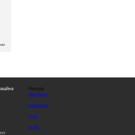
аційна
Погода
Житомир
вологість:
тиск:
вітер:
них