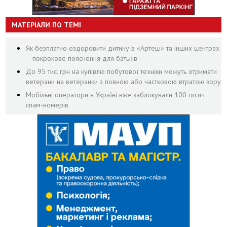
МАТЕРІАЛИ ПО ТЕМІ
Як безплатно оздоровити дитину в «Артеці» та інших центрах
– покрокове пояснення для батьків
До 95 тис. грн на купівлю побутової техніки можуть отримати
ветерани на ветеранки з повною або частковою втратою зору
Мобільні оператори в Україні вже заблокували 100 тисяч
спам-номерів