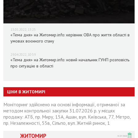
13.05.2022, 13:25
«Тема дня» на Житомир.info: керівник ОВА про життя області в
умовах воєнного стану
29.04.2022, 10:59
«Тема дня» на Житомир.info: новий начальник ГУНП розповість
про ситуацію в області
ЦІНИ В ЖИТОМИРІ
Моніторинг здійснено на основі інформації, отриманої за
методом контрольної закупки 31.07.2026 р. у місцях
продажу: АТБ, пр. Миру, 15А, Ашан, вул. Київська, 77, Метро,
пр. Незалежності, 55в, Сільпо, вул. Житній ринок, 1