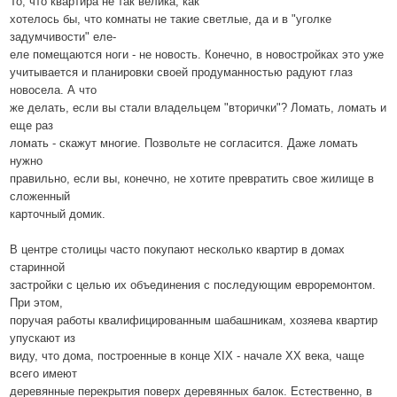
То, что квартира не так велика, как
хотелось бы, что комнаты не такие светлые, да и в "уголке
задумчивости" еле-
еле помещаются ноги - не новость. Конечно, в новостройках это уже
учитывается и планировки своей продуманностью радуют глаз
новосела. А что
же делать, если вы стали владельцем "вторички"? Ломать, ломать и
еще раз
ломать - скажут многие. Позвольте не согласится. Даже ломать
нужно
правильно, если вы, конечно, не хотите превратить свое жилище в
сложенный
карточный домик.
В центре столицы часто покупают несколько квартир в домах
старинной
застройки с целью их объединения с последующим евроремонтом.
При этом,
поручая работы квалифицированным шабашникам, хозяева квартир
упускают из
виду, что дома, построенные в конце ХIХ - начале ХХ века, чаще
всего имеют
деревянные перекрытия поверх деревянных балок. Естественно, в