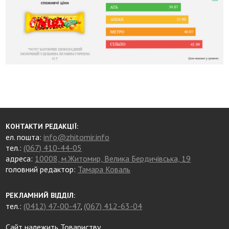
КОНТАКТИ РЕДАКЦІЇ:
ел. пошта:
info@zhitomir.info
тел.:
(067) 410-44-05
адреса:
10008, м.Житомир, Велика Бердичівська, 19
головний редактор:
Тамара Коваль
РЕКЛАМНИЙ ВІДДІЛ:
тел.:
(0412) 47-00-47
,
(067) 412-63-04
Сайт належить Товариству