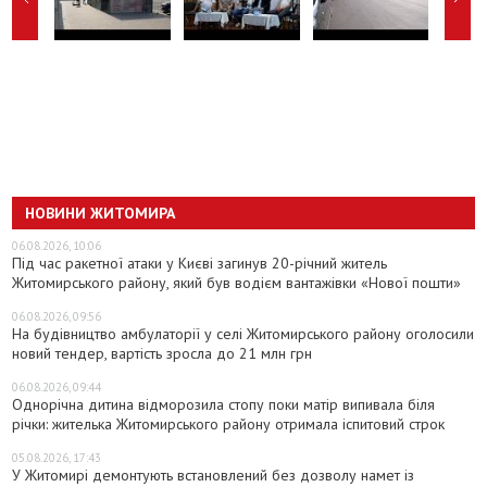
НОВИНИ ЖИТОМИРА
06.08.2026, 10:06
Під час ракетної атаки у Києві загинув 20-річний житель
Житомирського району, який був водієм вантажівки «Нової пошти»
06.08.2026, 09:56
На будівництво амбулаторії у селі Житомирського району оголосили
новий тендер, вартість зросла до 21 млн грн
06.08.2026, 09:44
Однорічна дитина відморозила стопу поки матір випивала біля
річки: жителька Житомирського району отримала іспитовий строк
05.08.2026, 17:43
У Житомирі демонтують встановлений без дозволу намет із