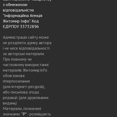
з обмеженою
відповідальністю
"Інформаційна Агенція
Житомир Інфо". Код
ЄДРПОУ 33732896
Адміністрація сайту може
не розділяти думку автора
і не несе відповідальності
за авторські матеріали.
При повному чи
частковому використанні
матеріалів Житомир.info
обов’язкове
гіперпосилання
(для інтернет-ресурсів),
або письмова згода
редакції (для друкованих
видань)
Матеріали, позначені
значками:
"Р"
- розміщують