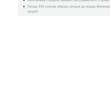
«Все можна створити заново»: як родина ВПО з Доне
Понад 300 голосів зібрала петиція до влади Житоми
людей