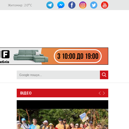
Житомир:
20
°C
ВІДЕО