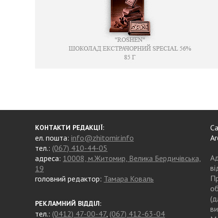
Са
КОНТАКТИ РЕДАКЦІЇ:
ел. пошта:
info@zhitomir.info
Аг
тел.:
(067) 410-44-05
Ад
адреса:
10008, м.Житомир, Велика Бердичівська,
ві
19
Пр
головний редактор:
Тамара Коваль
об
(д
РЕКЛАМНИЙ ВІДДІЛ:
ви
тел.:
(0412) 47-00-47
,
(067) 412-63-04