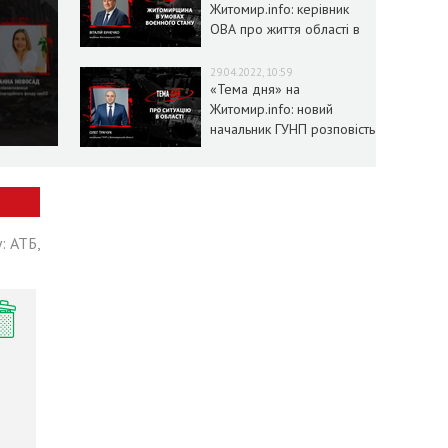
Житомир.info: керівник
ОВА про життя області в
умовах воєнного стану
29.04.2022, 10:59
«Тема дня» на
Житомир.info: новий
начальник ГУНП розповість
про ситуацію в області
: АТБ,