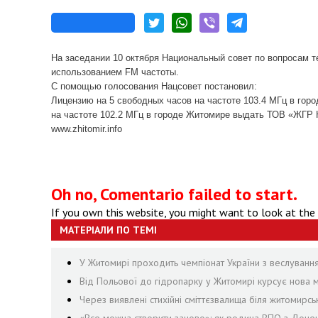
На заседании 10 октября Национальный совет по вопросам 
использованием FM частоты.
С помощью голосования Нацсовет постановил:
Лицензию на 5 свободных часов на частоте 103.4 МГц в го
на частоте 102.2 МГц в городе Житомире выдать ТОВ «ЖГ
www.zhitomir.info
Oh no, Comentario failed to start.
If you own this website, you might want to look at the
МАТЕРІАЛИ ПО ТЕМІ
У Житомирі проходить чемпіонат України з веслуванн
Від Польової до гідропарку у Житомирі курсує нова м
Через виявлені стихійні сміттєзвалища біля житомирсь