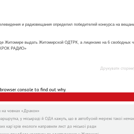
телевидения и радиовещания определил победителей конкурса на вещан
роде Житомире выдать Житомирской ОДТРК, а лицензию на 6 свободных 
Р КРОК РАДИО»
Друкувати сторінк
 browser console to find out why.
я на човнах «Дракон»
аршрутка, у міськраді й ОДА кажуть, що в автобусній мережі такої нема
ких кар’єрів екологи направили лист до міської ради