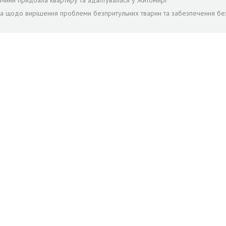
ччини придбала квартиру та адаптувалася у Житомирі
ра щодо вирішення проблеми безпритульних тварин та забезпечення бе