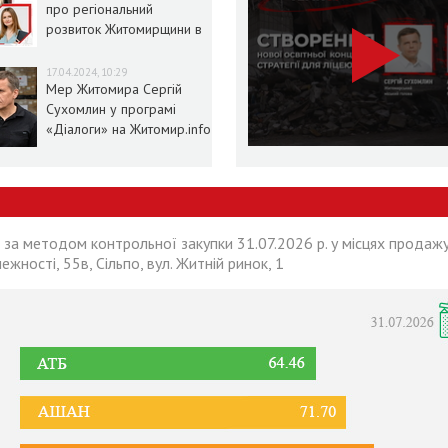
про регіональний
розвиток Житомирщини в
умовах воєнного стану
17.04.2024, 10:29
Мер Житомира Сергій
Сухомлин у програмі
«Діалоги» на Житомир.info
 за методом контрольної закупки 31.07.2026 р. у місцях продажу
лежності, 55в, Сільпо, вул. Житній ринок, 1