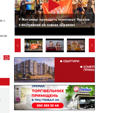
У Житомирі проходить чемпіонат України
ие с
з веслування на човнах «Дракон»
часов
у
є