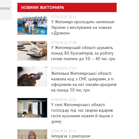
НОВИНИ ЖИТОМИРА
зпеки
07.08.2026, 20:12
У Житомирі проходить чемпіонат
України з веслування на човнах
«Дракон»
07.08.2026, 17:40
У Житомирській області шукають
понад 80 бухгалтерів, за роботу
готові платити до 30 – 40 тис. грн
07.08.2026, 17:02
Жителька Житомирської області
назвала код з СМС шахраям, а ті
оформили на неї онлайн-кредитів
на понад 30 тис. грн
07.08.2026, 16:31
У селі Житомирської області
господар під час сварки вдарив
гостя кухонним ножем й пішов з
дому
07.08.2026, 15:36
Інтерв’ю з ректором