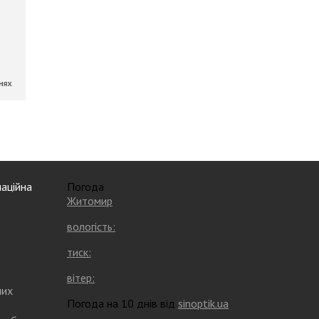
аційна
Погода
Житомир
вологість:
тиск:
вітер:
них
Погода на 10 днів від
sinoptik.ua