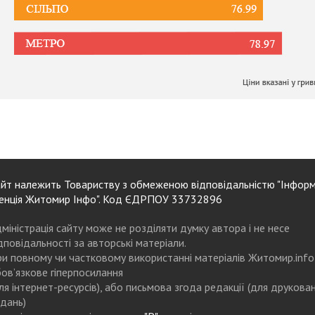
йт належить Товариству з обмеженою відповідальністю "Інформ
енція Житомир Інфо". Код ЄДРПОУ 33732896
міністрація сайту може не розділяти думку автора і не несе
дповідальності за авторські матеріали.
и повному чи частковому використанні матеріалів Житомир.info
ов’язкове гіперпосилання
ля інтернет-ресурсів), або письмова згода редакції (для друкова
дань)