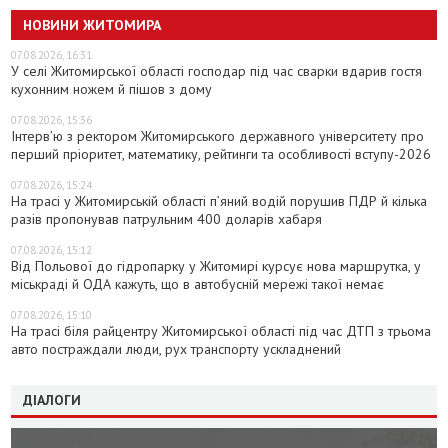
НОВИНИ ЖИТОМИРА
07.08.2026, 16:31
У селі Житомирської області господар під час сварки вдарив гостя
кухонним ножем й пішов з дому
07.08.2026, 15:36
Інтерв’ю з ректором Житомирського державного університету про
перший пріоритет, математику, рейтинги та особливості вступу-2026
07.08.2026, 15:24
На трасі у Житомирській області п’яний водій порушив ПДР й кілька
разів пропонував патрульним 400 доларів хабаря
07.08.2026, 15:12
Від Польової до гідропарку у Житомирі курсує нова маршрутка, у
міськраді й ОДА кажуть, що в автобусній мережі такої немає
07.08.2026, 15:10
На трасі біля райцентру Житомирської області під час ДТП з трьома
авто постраждали люди, рух транспорту ускладнений
ДІАЛОГИ