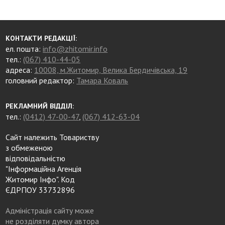
КОНТАКТИ РЕДАКЦІЇ:
ел. пошта:
info@zhitomir.info
тел.:
(067) 410-44-05
адреса:
10008, м.Житомир, Велика Бердичівська, 19
головний редактор:
Тамара Коваль
РЕКЛАМНИЙ ВІДДІЛ:
тел.:
(0412) 47-00-47
,
(067) 412-63-04
Сайт належить Товариству
з обмеженою
відповідальністю
"Інформаційна Агенція
Житомир Інфо". Код
ЄДРПОУ 33732896
Адміністрація сайту може
не розділяти думку автора