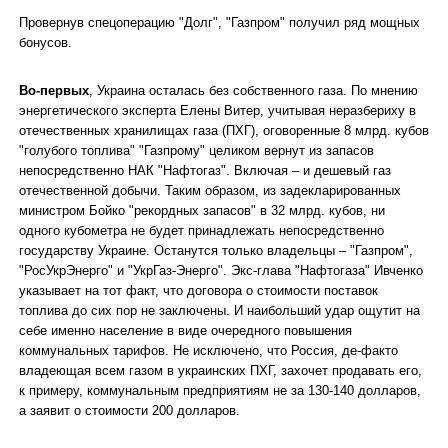
Провернув спецоперацию "Долг", "Газпром" получил ряд мощных
бонусов.
Во-первых
, Украина осталась без собственного газа. По мнению
энергетического эксперта Елены Витер, учитывая неразбериху в
отечественных хранилищах газа (ПХГ), оговоренные 8 млрд. кубов
"голубого топлива" "Газпрому" целиком вернут из запасов
непосредственно НАК "Нафтогаз". Включая – и дешевый газ
отечественной добычи. Таким образом, из задекларированных
министром Бойко "рекордных запасов" в 32 млрд. кубов, ни
одного кубометра не будет принадлежать непосредственно
государству Украине. Останутся только владельцы – "Газпром",
"РосУкрЭнерго" и "УкрГаз-Энерго". Экс-глава "Нафтогаза" Ивченко
указывает на тот факт, что договора о стоимости поставок
топлива до сих пор не заключены. И наибольший удар ощутит на
себе именно население в виде очередного повышения
коммунальных тарифов. Не исключено, что Россия, де-факто
владеющая всем газом в украинских ПХГ, захочет продавать его,
к примеру, коммунальным предприятиям не за 130-140 долларов,
а заявит о стоимости 200 долларов.