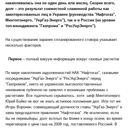
накапливалась она не один день или месяц. Скорее всего,
долг – это результат совместной слаженной работы как
заинтересованных лиц в Украине (руководства "Нафтогаз",
Минтопэнерго, "УкрГаз-Энерго"), так и в России (на уровне
топ-менеджмента "Газпрома" и "РосУкрЭнерго").
На существование заранее спланированного сговора указывает
несколько факторов.
Первое
– полный вакуум информации вокруг газовых расчетов
По мере накопления задолженностей НАК "Нафтогаз", газовыми
посредниками "УкрГаз-Энерго" и "РосУкрЭнерго" перед
"Газпромом", никто из украинских высокопоставленных
чиновников публично не заявлял о возникших проблемах с
расчетами. Все тщательно скрывалось, хотя шеф Минтопэнерго
Юрий Бойко не мог не знать истинное положение дел. Или тот же
Игорь Воронин, совмещающий должности главы "УкрГаз-Энерго" и
зама председателя правления "Нафтогаза". Не исключено, если
бы не перевыборы, долг всплыл бы ближе к концу осени, во время
переговоров о цене газа на 2008 год, поставляемого Россией. В