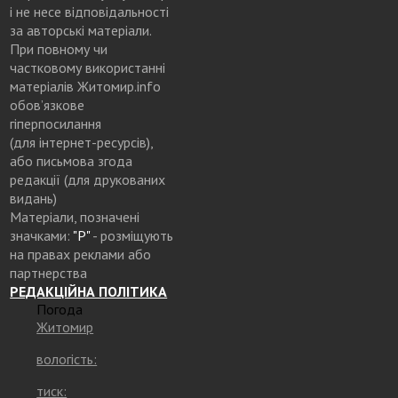
і не несе відповідальності
за авторські матеріали.
При повному чи
частковому використанні
матеріалів Житомир.info
обов’язкове
гіперпосилання
(для інтернет-ресурсів),
або письмова згода
редакції (для друкованих
видань)
Матеріали, позначені
значками:
"Р"
- розміщують
на правах реклами або
партнерства
РЕДАКЦІЙНА ПОЛІТИКА
Погода
Житомир
вологість:
тиск: