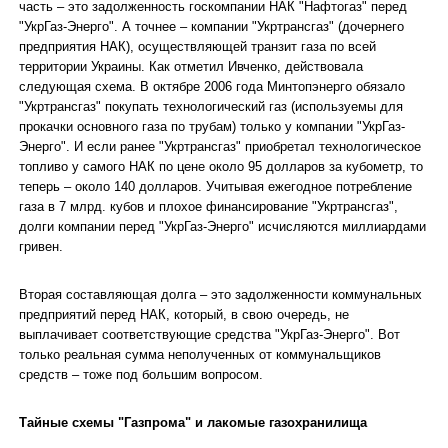
часть – это задолженность госкомпании НАК "Нафтогаз" перед
"УкрГаз-Энерго". А точнее – компании "Укртрансгаз" (дочернего
предприятия НАК), осуществляющей транзит газа по всей
территории Украины. Как отметил Ивченко, действовала
следующая схема. В октябре 2006 года Минтопэнерго обязало
"Укртрансгаз" покупать технологический газ (используемы для
прокачки основного газа по трубам) только у компании "УкрГаз-
Энерго". И если ранее "Укртрансгаз" приобретал технологическое
топливо у самого НАК по цене около 95 долларов за кубометр, то
теперь – около 140 долларов. Учитывая ежегодное потребление
газа в 7 млрд. кубов и плохое финансирование "Укртрансгаз",
долги компании перед "УкрГаз-Энерго" исчисляются миллиардами
гривен.
Вторая составляющая долга – это задолженности коммунальных
предприятий перед НАК, который, в свою очередь, не
выплачивает соответствующие средства "УкрГаз-Энерго". Вот
только реальная сумма неполученных от коммунальщиков
средств – тоже под большим вопросом.
Тайные схемы "Газпрома" и лакомые газохранилища