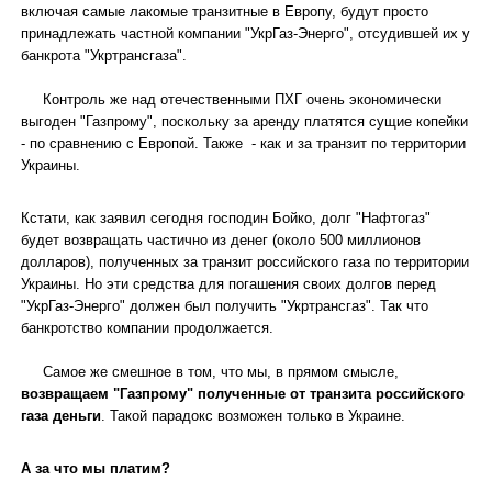
включая самые лакомые транзитные в Европу, будут просто
принадлежать частной компании "УкрГаз-Энерго", отсудившей их у
банкрота "Укртрансгаза".
Контроль же над отечественными ПХГ очень экономически
выгоден "Газпрому", поскольку за аренду платятся сущие копейки
- по сравнению с Европой. Также - как и за транзит по территории
Украины.
Кстати, как заявил сегодня господин Бойко, долг "Нафтогаз"
будет возвращать частично из денег (около 500 миллионов
долларов), полученных за транзит российского газа по территории
Украины. Но эти средства для погашения своих долгов перед
"УкрГаз-Энерго" должен был получить "Укртрансгаз". Так что
банкротство компании продолжается.
Самое же смешное в том, что мы, в прямом смысле,
возвращаем "Газпрому" полученные от транзита российского
газа деньги
. Такой парадокс возможен только в Украине.
А за что мы платим?