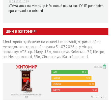
29.04.2022, 10:59
«Тема дня» на Житомир.info: новий начальник ГУНП розповість
про ситуацію в області
ЦІНИ В ЖИТОМИРІ
Моніторинг здійснено на основі інформації, отриманої за
методом контрольної закупки 31.07.2026 р. у місцях
продажу: АТБ, пр. Миру, 15А, Ашан, вул. Київська, 77, Метро,
пр. Незалежності, 55в, Сільпо, вул. Житній ринок, 1