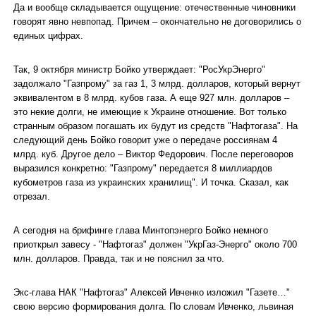
Да и вообще складывается ощущение: отечественные чиновники
говорят явно невпопад. Причем – окончательно не договорились о
единых цифрах.
Так, 9 октября министр Бойко утверждает: "РосУкрЭнерго"
задолжало "Газпрому" за газ 1, 3 млрд. долларов, который вернут
эквивалентом в 8 млрд. кубов газа. А еще 927 млн. долларов –
это некие долги, не имеющие к Украине отношение. Вот только
странным образом погашать их будут из средств "Нафтогаза". На
следующий день Бойко говорит уже о передаче россиянам 4
млрд. куб. Другое дело – Виктор Федорович. После переговоров
выразился конкретно: "Газпрому" передается 8 миллиардов
кубометров газа из украинских хранилищ". И точка. Сказал, как
отрезал.
А сегодня на брифинге глава Минтопэнерго Бойко немного
приоткрыл завесу - "Нафтогаз" должен "УкрГаз-Энерго" около 700
млн. долларов. Правда, так и не пояснил за что.
Экс-глава НАК "Нафтогаз" Алексей Ивченко изложил "Газете…"
свою версию формирования долга. По словам Ивченко, львиная