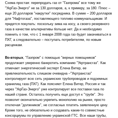
Схема простая: перепродать газ от "Газпрома" все тому же
"УкрГаз-Энерго" не за 130 долларов, а, к примеру, за 180. Плюс –
еще 20 долларов "накрутки" посредника. В сумме – 200 долларов
для "Нафтогаза", поставляющего топливо коммунальщикам. И
придется покупать: поскольку зима на носу, а своего резервного
газа в качестве альтернативы больше нет. Да и необходимо
помнить о том, что с 1 января 2008 года газ будет закачиваться в
ПХГ, а следовательно – поступать потребителям, по новым
расценкам.
Во-вторых
, "Газпром" с помощью "верных помощников"
продолжает уверенно банкротить компанию "Укртрансгаз". Как
отмечает энергетический эксперт Елена Витер, ее
привлекательность слишком очевидна –"Укртрансгаз"
контролирует всю сеть украинских трубопроводов и подземных
хранилищ газа (ПХГ). Как поясняет Елена Витер, Россия и так
через "УкрГаз-Энерго" уже контролирует все поставки газа по
нашей стране. Осталось получить еще доступ к "трубе". Это
позволит окончательно укрепить монополию на рынке, просто
отключая "должников", не согласных платить заявленную цену.
Кроме того, не обязательно и создавать какие-то совместные
консорциумы по управлению украинской ГТС. Все наши трубы,