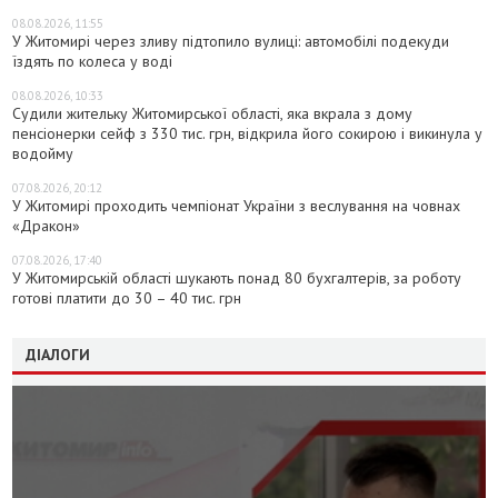
08.08.2026, 11:55
У Житомирі через зливу підтопило вулиці: автомобілі подекуди
їздять по колеса у воді
08.08.2026, 10:33
Судили жительку Житомирської області, яка вкрала з дому
пенсіонерки сейф з 330 тис. грн, відкрила його сокирою і викинула у
водойму
07.08.2026, 20:12
У Житомирі проходить чемпіонат України з веслування на човнах
«Дракон»
07.08.2026, 17:40
У Житомирській області шукають понад 80 бухгалтерів, за роботу
готові платити до 30 – 40 тис. грн
ДІАЛОГИ