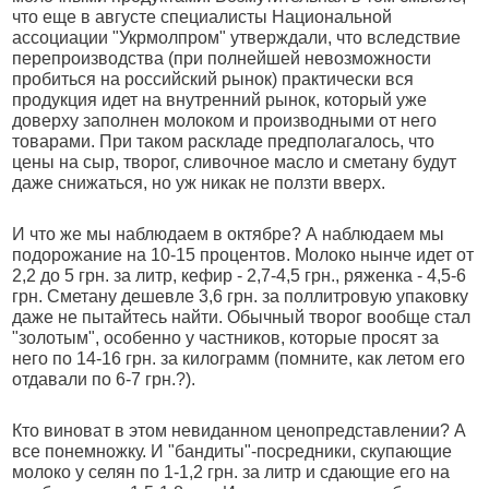
что еще в августе специалисты Национальной
ассоциации "Укрмолпром" утверждали, что вследствие
перепроизводства (при полнейшей невозможности
пробиться на российский рынок) практически вся
продукция идет на внутренний рынок, который уже
доверху заполнен молоком и производными от него
товарами. При таком раскладе предполагалось, что
цены на сыр, творог, сливочное масло и сметану будут
даже снижаться, но уж никак не ползти вверх.
И что же мы наблюдаем в октябре? А наблюдаем мы
подорожание на 10-15 процентов. Молоко нынче идет от
2,2 до 5 грн. за литр, кефир - 2,7-4,5 грн., ряженка - 4,5-6
грн. Сметану дешевле 3,6 грн. за поллитровую упаковку
даже не пытайтесь найти. Обычный творог вообще стал
"золотым", особенно у частников, которые просят за
него по 14-16 грн. за килограмм (помните, как летом его
отдавали по 6-7 грн.?).
Кто виноват в этом невиданном ценопредставлении? А
все понемножку. И "бандиты"-посредники, скупающие
молоко у селян по 1-1,2 грн. за литр и сдающие его на