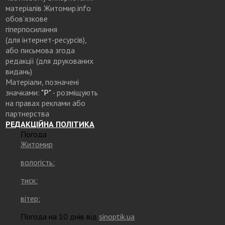
матеріалів Житомир.info
обов’язкове
гіперпосилання
(для інтернет-ресурсів),
або письмова згода
редакції (для друкованих
видань)
Матеріали, позначені
значками:
"Р"
- розміщують
на правах реклами або
партнерства
РЕДАКЦІЙНА ПОЛІТИКА
Погода
Житомир
вологість:
тиск:
вітер:
Погода на 10 днів від
sinoptik.ua