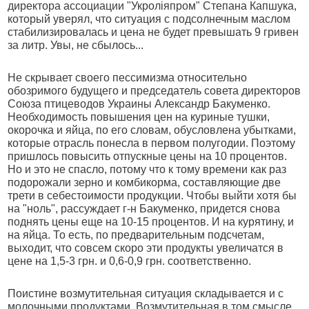
директора ассоциации "Укроліяпром" Степана Капшука,
который уверял, что ситуация с подсолнечным маслом
стабилизировалась и цена не будет превышать 9 гривен
за литр. Увы, не сбылось...
Не скрывает своего пессимизма относительно
обозримого будущего и председатель совета директоров
Союза птицеводов Украины Александр Бакуменко.
Необходимость повышения цен на куриные тушки,
окорочка и яйца, по его словам, обусловлена убытками,
которые отрасль понесла в первом полугодии. Поэтому
пришлось повысить отпускные цены на 10 процентов.
Но и это не спасло, потому что к тому времени как раз
подорожали зерно и комбикорма, составляющие две
трети в себестоимости продукции. Чтобы выйти хотя бы
на "ноль", рассуждает г-н Бакуменко, придется снова
поднять цены еще на 10-15 процентов. И на курятину, и
на яйца. То есть, по предварительным подсчетам,
выходит, что совсем скоро эти продукты увеличатся в
цене на 1,5-3 грн. и 0,6-0,9 грн. соответственно.
Поистине возмутительная ситуация складывается и с
молочными продуктами. Возмутительная в том смысле,