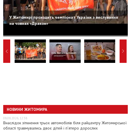
У Житомирі проходить чемпіонат України з веслування
на човнах «Дракон»
НОВИНИ ЖИТОМИРА
08.08.2026, 12:38
Внаслідок зіткнення трьох автомобілів біля райцентру Житомирської
області травмувались двоє дітей і пʼятеро дорослих