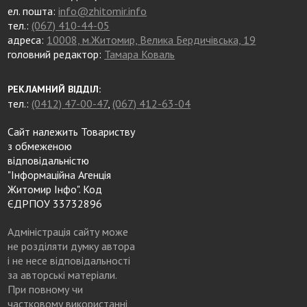
ел. пошта:
info@zhitomir.info
тел.:
(067) 410-44-05
адреса:
10008, м.Житомир, Велика Бердичівська, 19
головний редактор:
Тамара Коваль
РЕКЛАМНИЙ ВІДДІЛ:
тел.:
(0412) 47-00-47
,
(067) 412-63-04
Сайт належить Товариству
з обмеженою
відповідальністю
"Інформаційна Агенція
Житомир Інфо". Код
ЄДРПОУ 33732896
Адміністрація сайту може
не розділяти думку автора
і не несе відповідальності
за авторські матеріали.
При повному чи
частковому використанні