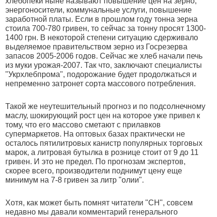
хлебопеки ныне называют повышение цен на зерно,
энергоносители, коммунальные услуги, повышение
заработной платы. Если в прошлом году тонна зерна
стоила 700-780 гривен, то сейчас за тонну просят 1300-
1400 грн. В некоторой степени ситуацию сдерживало
выделяемое правительством зерно из Госрезерва
запасов 2005-2006 годов. Сейчас же хлеб начали печь
из муки урожая-2007. Так что, заключают специалисты
"Укрхлебпрома", подорожание будет продолжаться и
непременно затронет сорта массового потребления.
Такой же неутешительный прогноз и по подсолнечному
маслу, шокирующий рост цен на которое уже привел к
тому, что его массово сметают с прилавков
супермаркетов. На оптовых базах практически не
осталось пятилитровых канистр популярных торговых
марок, а литровая бутылка в рознице стоит от 9 до 11
гривен. И это не предел. По прогнозам экспертов,
скорее всего, производители поднимут цену еще
минимум на 7-8 гривен за литр "олии".
Хотя, как может быть помнят читатели "СН", совсем
недавно мы давали комментарий генерального