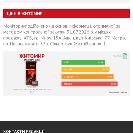
ЦІНИ В ЖИТОМИРІ
Моніторинг здійснено на основі інформації, отриманої за
методом контрольної закупки 31.07.2026 р. у місцях
продажу: АТБ, пр. Миру, 15А, Ашан, вул. Київська, 77, Метро,
пр. Незалежності, 55в, Сільпо, вул. Житній ринок, 1
КОНТАКТИ РЕДАКЦІЇ: