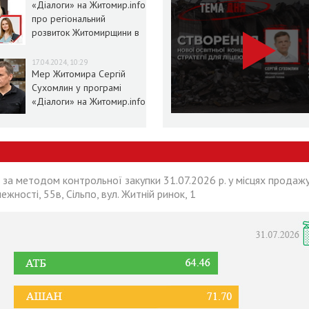
«Діалоги» на Житомир.info
про регіональний
розвиток Житомирщини в
умовах воєнного стану
17.04.2024, 10:29
Мер Житомира Сергій
Сухомлин у програмі
«Діалоги» на Житомир.info
 за методом контрольної закупки 31.07.2026 р. у місцях продажу
лежності, 55в, Сільпо, вул. Житній ринок, 1