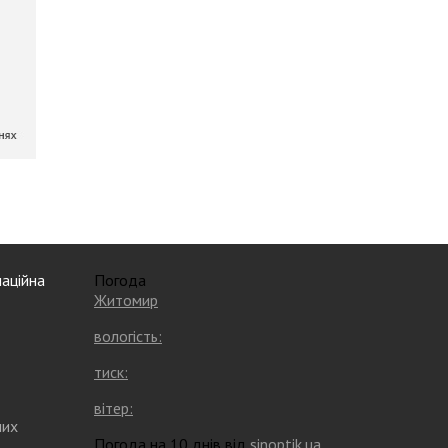
аційна
Погода
Житомир
вологість:
тиск:
вітер:
них
Погода на 10 днів від
sinoptik.ua