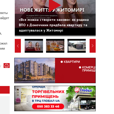
тветы
найдет
«Все можна створити заново»: як родина
ВПО з Донеччини придбала квартиру та
адаптувалася у Житомирі
a,
ложил
оим
у