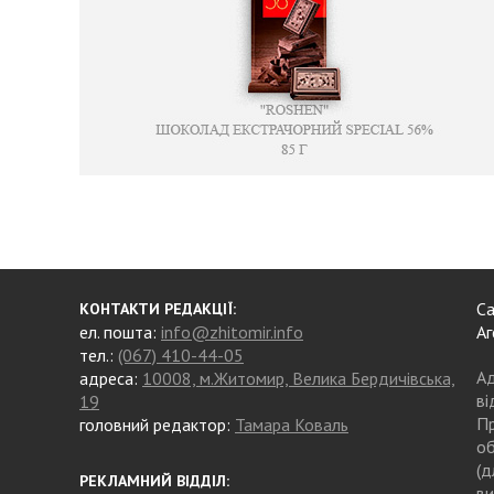
Са
КОНТАКТИ РЕДАКЦІЇ:
ел. пошта:
info@zhitomir.info
Аг
тел.:
(067) 410-44-05
Ад
адреса:
10008, м.Житомир, Велика Бердичівська,
ві
19
Пр
головний редактор:
Тамара Коваль
об
(д
РЕКЛАМНИЙ ВІДДІЛ:
ви