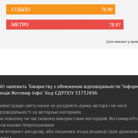
йт належить Товариству з обмеженою відповідальністю "Інформ
енція Житомир Інфо". Код ЄДРПОУ 33732896
міністрація сайту може не розділяти думку автора і не несе
дповідальності за авторські матеріали.
и повному чи частковому використанні матеріалів Житомир.info
ов’язкове гіперпосилання
ля інтернет-ресурсів), або письмова згода редакції (для друкова
дань)