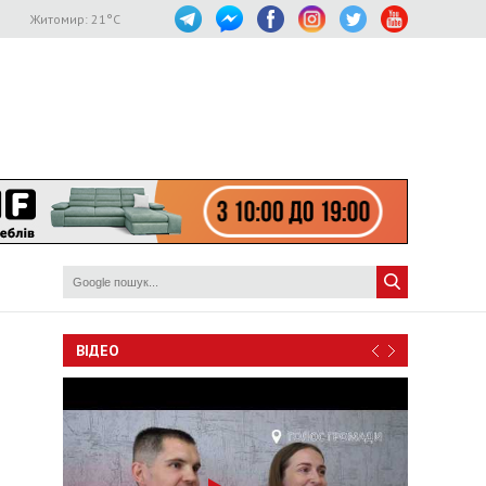
Житомир:
21
°C
ВІДЕО