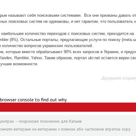
орые называют себя поисковыми системами.
Все они призваны давать о
ных поисковых систем не одинаковы, и нет гарантии, что пользователь 
ев, наибольшее количество переходов с поисковых систем, приходится на
ambler (9%). Остальные порталы, предлагающие услуги по поиску (meta.u
шее количество вопросов украинских пользователей.
тем, которые вместе обрабатывают 90% всех запросов в Украине, и пред
andex, Rambler, Yahoo. Таким образом, портал ukr.net остается верен св
лучшие возможности.
Друкувати сторінк
 browser console to find out why.
центрах – покрокове пояснення для батьків
отримати ветерани на ветеранки з повною або частковою втратою зору