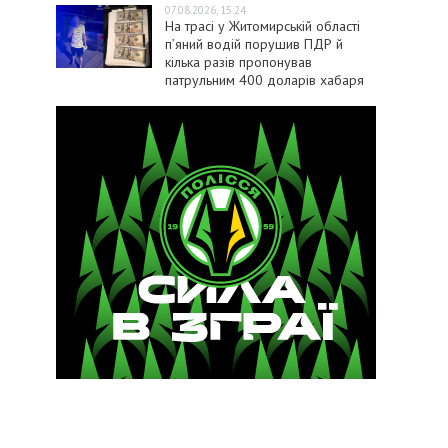
07.08.2026, 15:24
На трасі у Житомирській області
п’яний водій порушив ПДР й
кілька разів пропонував
патрульним 400 доларів хабаря