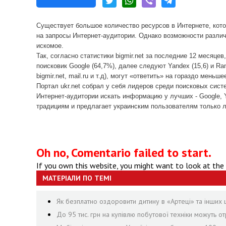
Существует большое количество ресурсов в Интернете, кот
на запросы Интернет-аудитории. Однако возможности различ
искомое.
Так, согласно статистики bigmir.net за последние 12 месяц
поисковик Google (64,7%), далее следуют Yandex (15,6) и R
bigmir.net, mail.ru и т.д), могут «ответить» на гораздо мень
Портал ukr.net собрал у себя лидеров среди поисковых сис
Интернет-аудитории искать информацию у лучших - Google, Y
традициям и предлагает украинским пользователям только 
Oh no, Comentario failed to start.
If you own this website, you might want to look at the
МАТЕРІАЛИ ПО ТЕМІ
Як безплатно оздоровити дитину в «Артеці» та інших 
До 95 тис. грн на купівлю побутової техніки можуть 