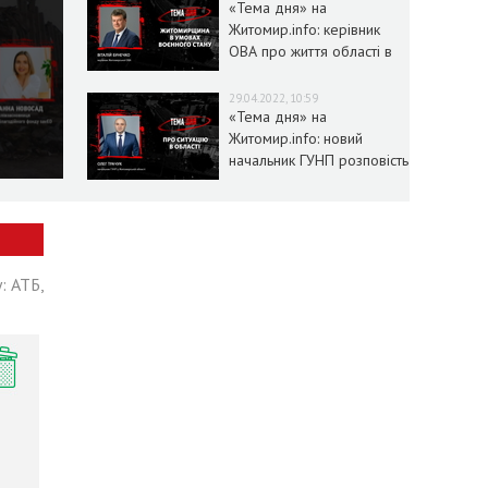
«Тема дня» на
Житомир.info: керівник
ОВА про життя області в
умовах воєнного стану
29.04.2022, 10:59
«Тема дня» на
Житомир.info: новий
начальник ГУНП розповість
про ситуацію в області
: АТБ,