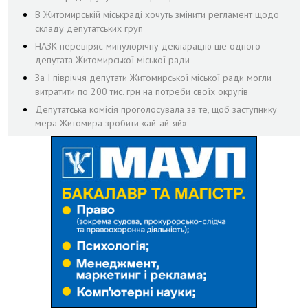
В Житомирській міськраді хочуть змінити регламент щодо
складу депутатських груп
НАЗК перевіряє минулорічну декларацію ще одного
депутата Житомирської міської ради
За І півріччя депутати Житомирської міської ради могли
витратити по 200 тис. грн на потреби своїх округів
Депутатська комісія проголосувала за те, щоб заступнику
мера Житомира зробити «ай-ай-яй»