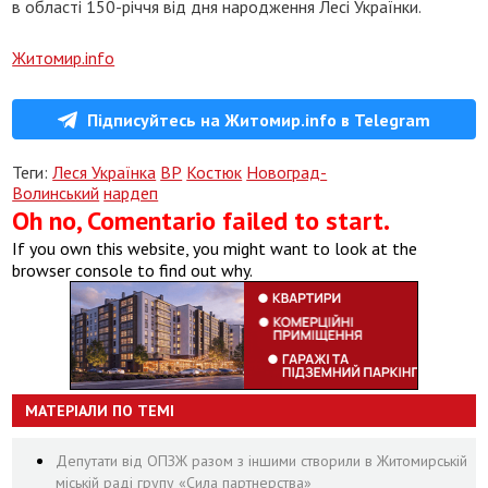
в області 150-річчя від дня народження Лесі Українки.
Житомир.info
Підписуйтесь на Житомир.info в Telegram
Теги:
Леся Українка
ВР
Костюк
Новоград-
Волинський
нардеп
Oh no, Comentario failed to start.
If you own this website, you might want to look at the
browser console to find out why.
МАТЕРІАЛИ ПО ТЕМІ
Депутати від ОПЗЖ разом з іншими створили в Житомирській
міській раді групу «Сила партнерства»