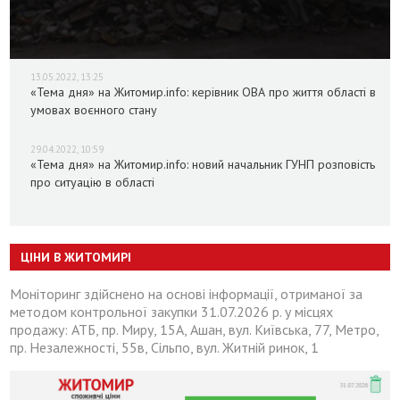
13.05.2022, 13:25
«Тема дня» на Житомир.info: керівник ОВА про життя області в
умовах воєнного стану
29.04.2022, 10:59
«Тема дня» на Житомир.info: новий начальник ГУНП розповість
про ситуацію в області
ЦІНИ В ЖИТОМИРІ
Моніторинг здійснено на основі інформації, отриманої за
методом контрольної закупки 31.07.2026 р. у місцях
продажу: АТБ, пр. Миру, 15А, Ашан, вул. Київська, 77, Метро,
пр. Незалежності, 55в, Сільпо, вул. Житній ринок, 1