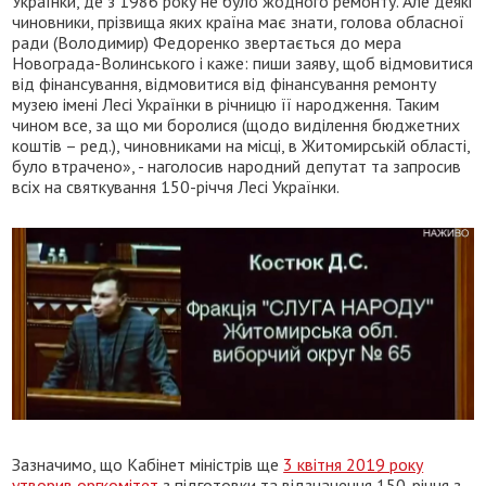
Українки, де з 1986 року не було жодного ремонту. Але деякі
чиновники, прізвища яких країна має знати, голова обласної
ради (Володимир) Федоренко звертається до мера
Новограда-Волинського і каже: пиши заяву, щоб відмовитися
від фінансування, відмовитися від фінансування ремонту
музею імені Лесі Українки в річницю її народження. Таким
чином все, за що ми боролися (щодо виділення бюджетних
коштів – ред.), чиновниками на місці, в Житомирській області,
було втрачено», - наголосив народний депутат та запросив
всіх на святкування 150-річчя Лесі Українки.
Зазначимо, що Кабінет міністрів ще
3 квітня 2019 року
утворив оргкомітет
з підготовки та відзначення 150-річчя з