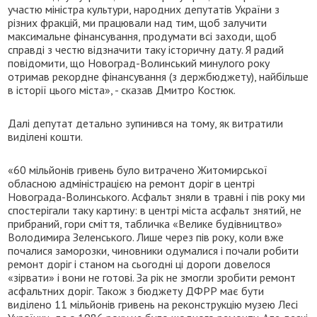
участю міністра культури, народних депутатів України з
різних фракцій, ми працювали над тим, щоб залучити
максимальне фінансування, продумати всі заходи, щоб
справді з честю відзначити таку історичну дату. Я радий
повідомити, що Новоград-Волинський минулого року
отримав рекордне фінансування (з держбюджету), найбільше
в історії цього міста», - сказав Дмитро Костюк.
Далі депутат детально зупинився на тому, як витратили
виділені кошти.
«60 мільйонів гривень було витрачено Житомирської
обласною адміністрацією на ремонт доріг в центрі
Новограда-Волинського. Асфальт зняли в травні і пів року ми
спостерігали таку картину: в центрі міста асфальт знятий, не
прибраний, гори сміття, табличка «Велике будівництво»
Володимира Зеленського. Лише через пів року, коли вже
почалися заморозки, чиновники одумалися і почали робити
ремонт доріг і станом на сьогодні ці дороги довелося
«зірвати» і вони не готові. За рік не змогли зробити ремонт
асфальтних доріг. Також з бюджету ДФРР має бути
виділено 11 мільйонів гривень на реконструкцію музею Лесі