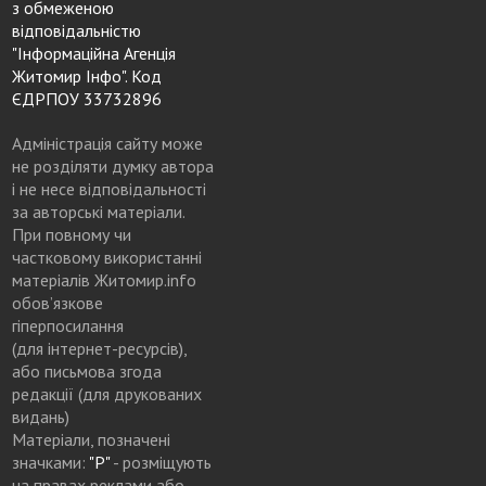
з обмеженою
відповідальністю
"Інформаційна Агенція
Житомир Інфо". Код
ЄДРПОУ 33732896
Адміністрація сайту може
не розділяти думку автора
і не несе відповідальності
за авторські матеріали.
При повному чи
частковому використанні
матеріалів Житомир.info
обов’язкове
гіперпосилання
(для інтернет-ресурсів),
або письмова згода
редакції (для друкованих
видань)
Матеріали, позначені
значками:
"Р"
- розміщують
на правах реклами або