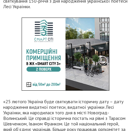
святкування 150-річчя з дня народження української поетеси
Лесі Українки.
«25 лютого Україна буде святкувати історичну дату – дату
народження видатної поетеси, видатної українки Лесі
Українки, яка народилася того дня в місті Новоград-
Волинський. Це справді історична постать на рівні з Тарасом
Шевченком, Іваном Франком. Це той національний герой,
який об’єднує українців. Більше року працював оргкомітет за