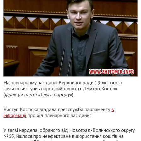
На пленарному засіданні Верховної ради 19 лютого із
заявою виступив народний депутат Дмитро Костюк
(
фракція партії «Слуга народу»
).
Виступ Костюка згадала пресслужба парламенту
в
інформації
про хід пленарного засідання.
У заяві нардепа, обраного від Новоград-Волинського округу
№65, йшлося про неефективне використання коштів на