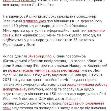
дня народження Лесі Українки.
Нагадаємо, 29 січня цього року президент Володимир
Зеленський
підписав указ
про відзначення на державному
рівні 150-річчя від дня народження Лесі Українки.
Міністерство культури та інформаційної політики
запустило
сайт
«Леся Українка: 150 імен» та анонсувало заходи, які
відбудуться у день народження поетеси 25 лютого в
Українському Домі.
Як повідомляв
Житомир.info
, 6 січня пресслужба
Житомирської облради повідомляла, що голова обласної
ради Володимир Федоренко відвідав Новоград-Волинський,
де
розкритикував темпи та якість реставрації
музею Лесі
Українки, на який з бюджету виділили 1,8 млн грн. 14 січня
2021 року на засіданні постійної комісії з гуманітарних
питань Житомирської обласної ради
розкритикувала роботу
департаменту
культури, молоді та спорту ОДА щодо
підготовки до відзначення 150-річчя з дня народження Лесі
Українки. 5 лютого в ОДА відбулося засідання
організаційного комітету, на якому
представили оновлений
план
з підготовки та проведення заходів щодо відзначення