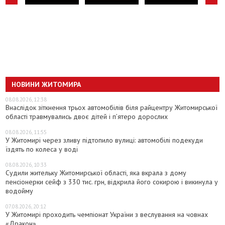
НОВИНИ ЖИТОМИРА
08.08.2026, 12:38
Внаслідок зіткнення трьох автомобілів біля райцентру Житомирської
області травмувались двоє дітей і пʼятеро дорослих
08.08.2026, 11:55
У Житомирі через зливу підтопило вулиці: автомобілі подекуди
їздять по колеса у воді
08.08.2026, 10:33
Судили жительку Житомирської області, яка вкрала з дому
пенсіонерки сейф з 330 тис. грн, відкрила його сокирою і викинула у
водойму
07.08.2026, 20:12
У Житомирі проходить чемпіонат України з веслування на човнах
«Дракон»