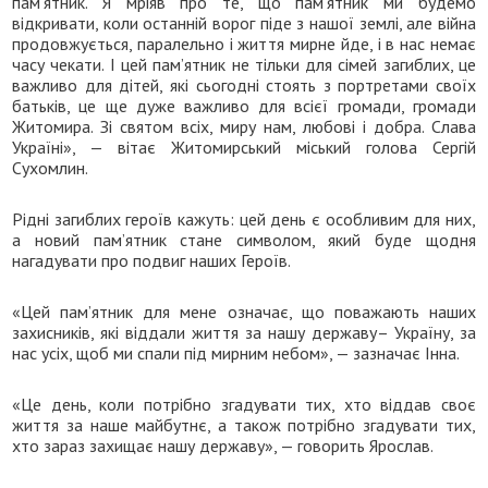
пам’ятник. Я мріяв про те, що пам’ятник ми будемо
відкривати, коли останній ворог піде з нашої землі, але війна
продовжується, паралельно і життя мирне йде, і в нас немає
часу чекати. І цей пам’ятник не тільки для сімей загиблих, це
важливо для дітей, які сьогодні стоять з портретами своїх
батьків, це ще дуже важливо для всієї громади, громади
Житомира. Зі святом всіх, миру нам, любові і добра. Слава
Україні», — вітає Житомирський міський голова Сергій
Сухомлин.
Рідні загиблих героїв кажуть: цей день є особливим для них,
а новий пам’ятник стане символом, який буде щодня
нагадувати про подвиг наших Героїв.
«Цей пам’ятник для мене означає, що поважають наших
захисників, які віддали життя за нашу державу– Україну, за
нас усіх, щоб ми спали під мирним небом», — зазначає Інна.
«Це день, коли потрібно згадувати тих, хто віддав своє
життя за наше майбутнє, а також потрібно згадувати тих,
хто зараз захищає нашу державу», — говорить Ярослав.