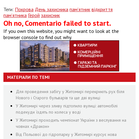
Теги:
Покрова
День захисника
пам’ятник
відкриття
пам’ятника
Герой
захисник
Oh no, Comentario failed to start.
If you own this website, you might want to look at the
browser console to find out why.
МАТЕРІАЛИ ПО ТЕМІ
Для проведення забігу у Житомирі перекриють рух біля
Нового і Старого бульварів та ще дві вулиці
У Житомирі через зливу підтопило вулиці: автомобілі
подекуди їздять по колеса у воді
У Житомирі проходить чемпіонат України з веслування на
човнах «Дракон»
Від Польової до гідропарку у Житомирі курсує нова