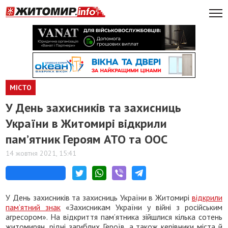
МІСТО
У День захисників та захисниць
України в Житомирі відкрили
пам’ятник Героям АТО та ООС
14 жовтня 2021, 15:41
У День захисників та захисниць України в Житомирі
відкрили
пам’ятний знак
«Захисникам України у війні з російським
агресором». На відкриття пам’ятника зійшлися кілька сотень
житомирян, рідні загиблих Героїв, а також керівники міста й