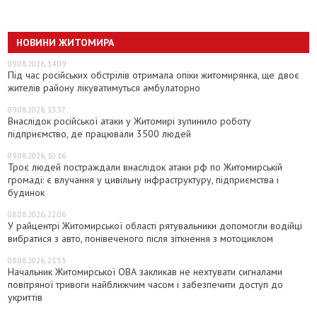
НОВИНИ ЖИТОМИРА
09.08.2026, 14:09
Під час російських обстрілів отримала опіки житомирянка, ще двоє
жителів району лікуватимуться амбулаторно
09.08.2026, 13:37
Внаслідок російської атаки у Житомирі зупинило роботу
підприємство, де працювали 3500 людей
09.08.2026, 10:16
Троє людей постраждали внаслідок атаки рф по Житомирській
громаді: є влучання у цивільну інфраструктуру, підприємства і
будинок
08.08.2026, 22:06
У райцентрі Житомирської області рятувальники допомогли водійці
вибратися з авто, понівеченого після зіткнення з мотоциклом
08.08.2026, 21:53
Начальник Житомирської ОВА закликав не нехтувати сигналами
повітряної тривоги найближчим часом і забезпечити доступ до
укриттів