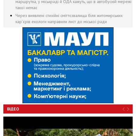
маршрутка, у міськраді й ОДА кажуть, що в автобусній мережі
такої немає
Через виявлені стихійні сміттєзвалища біля житомирських
кар’єрів екологи направили лист до міської ради
ВІДЕО