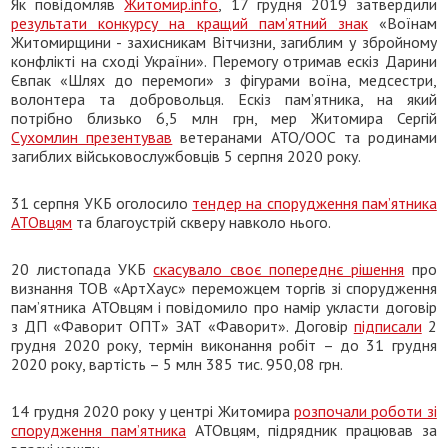
Як повідомляв
Житомир.info
, 17 грудня 2019 затвердили
результати конкурсу на кращий пам’ятний знак
«Воїнам
Житомирщини - захисникам Вітчизни, загиблим у збройному
конфлікті на сході України». Перемогу отримав ескіз Дарини
Євпак «Шлях до перемоги» з фігурами воїна, медсестри,
волонтера та добровольця. Ескіз пам’ятника, на який
потрібно близько 6,5 млн грн, мер Житомира Сергій
Сухомлин презентував
ветеранами АТО/ООС та родинами
загиблих військовослужбовців 5 серпня 2020 року.
31 серпня УКБ оголосило
тендер на спорудження пам’ятника
АТОвцям
та благоустрій скверу навколо нього.
20 листопада УКБ
скасувало своє попереднє рішення
про
визнання ТОВ «АртХаус» переможцем торгів зі спорудження
пам’ятника АТОвцям і повідомило про намір укласти договір
з ДП «Фаворит ОПТ» ЗАТ «Фаворит». Договір
підписали
2
грудня 2020 року, термін виконання робіт – до 31 грудня
2020 року, вартість – 5 млн 385 тис. 950,08 грн.
14 грудня 2020 року у центрі Житомира
розпочали роботи зі
спорудження пам’ятника
АТОвцям, підрядник працював за