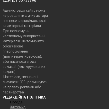
ЄДРПОУ 33732896
Адміністрація сайту може
не розділяти думку автора
і не несе відповідальності
за авторські матеріали.
При повному чи
частковому використанні
матеріалів Житомир.info
обов’язкове
гіперпосилання
(для інтернет-ресурсів),
або письмова згода
редакції (для друкованих
видань)
Матеріали, позначені
значками:
"Р"
- розміщують
на правах реклами або
партнерства
РЕДАКЦІЙНА ПОЛІТИКА
Погода
Житомир