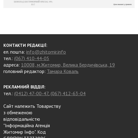
КОНТАКТИ РЕДАКЦІЇ:
ел. пошта:
info@zhitomir.info
тел.:
(067) 410-44-05
адреса:
10008, м.Житомир, Велика Бердичівська, 19
головний редактор:
Тамара Коваль
РЕКЛАМНИЙ ВІДДІЛ:
тел.:
(0412) 47-00-47
,
(067) 412-63-04
Сайт належить Товариству
з обмеженою
відповідальністю
"Інформаційна Агенція
Житомир Інфо". Код