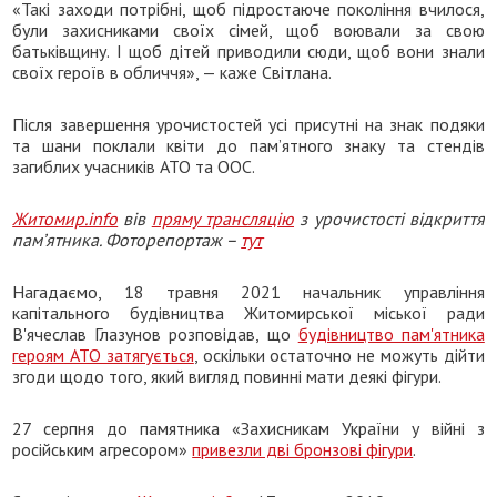
«Такі заходи потрібні, щоб підростаюче покоління вчилося,
були захисниками своїх сімей, щоб воювали за свою
батьківщину. І щоб дітей приводили сюди, щоб вони знали
своїх героїв в обличчя», — каже Світлана.
Після завершення урочистостей усі присутні на знак подяки
та шани поклали квіти до пам’ятного знаку та стендів
загиблих учасників АТО та ООС.
Житомир.info
вів
пряму трансляцію
з урочистості відкриття
пам’ятника. Фоторепортаж –
тут
Нагадаємо, 18 травня 2021 начальник управління
капітального будівництва Житомирської міської ради
В'ячеслав Глазунов розповідав, що
будівництво пам'ятника
героям АТО затягується
, оскільки остаточно не можуть дійти
згоди щодо того, який вигляд повинні мати деякі фігури.
27 серпня до памятника «Захисникам України у війні з
російським агресором»
привезли дві бронзові фігури
.