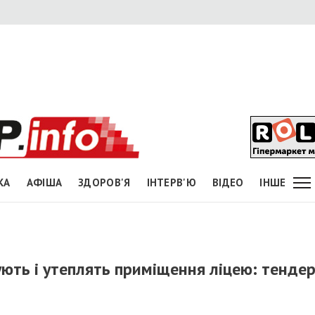
КА
АФІША
ЗДОРОВ'Я
ІНТЕРВ'Ю
ВІДЕО
ІНШЕ
ують і утеплять приміщення ліцею: тенде