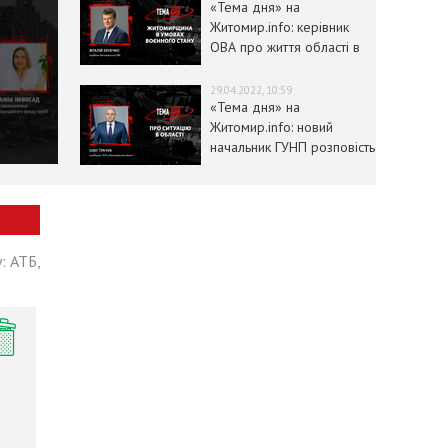
«Тема дня» на
Житомир.info: керівник
ОВА про життя області в
умовах воєнного стану
29.04.2022, 10:59
«Тема дня» на
Житомир.info: новий
начальник ГУНП розповість
про ситуацію в області
: АТБ,