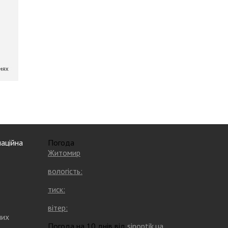
аційна
Погода
Житомир
вологість:
тиск:
вітер:
них
Погода на 10 днів від
sinoptik.ua