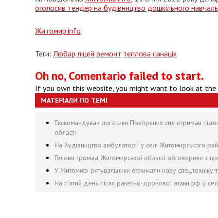
оголосив тендер на будівництво дошкільного навчал
Житомир.info
Теги:
Любар
ліцей
ремонт
теплова санація
Oh no, Comentario failed to start.
If you own this website, you might want to look at the
МАТЕРІАЛИ ПО ТЕМІ
Екскомандувач логістики Повітряних сил отримав підо
області
На будівництво амбулаторії у селі Житомирського рай
Голови громад Житомирської області обговорили з пр
У Житомирі рятувальники отримали нову спецтехніку т
На пʼятий день після ракетно-дронової атаки рф у се