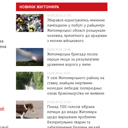
НОВИНИ ЖИТОМИРА
06.08.2026, 17:28
Збирався користуватись іменною
лампадкою у побуті: у райцентрі
Житомирської області розшукали
чоловіка, причетного до крадіжки
з могили військового
за
чена
06.08.2026, 16:48
Житомирська бригада посіла
перше місце за результатами
ураження ворога у липні
06.08.2026, 16:15
У селі Житомирського району на
ставку знайшли мертвими
молодих лебедів: попередньо
ознак браконьєрства не виявили
06.08.2026, 15:54
Понад 300 голосів зібрала
ний
петиція до влади Житомира
щодо вирішення проблеми
безпритульних тварин та
рації
забезпечення безпеки людей