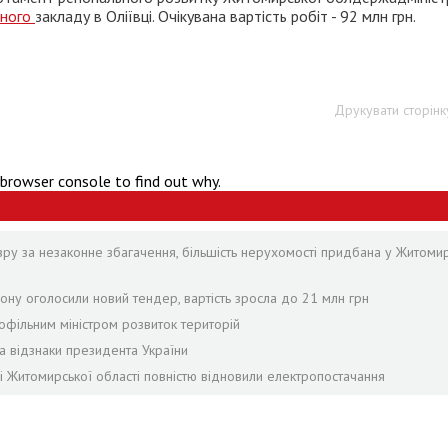
ьного
закладу в Оліївці. Очікувана вартість робіт - 92 млн грн.
Друкувати сторінк
 browser console to find out why.
зру за незаконне збагачення, більшість нерухомості придбана у Житомир
ону оголосили новий тендер, вартість зросла до 21 млн грн
офільним міністром розвиток територій
а відзнаки президента України
лі Житомирської області повністю відновили електропостачання