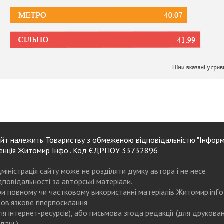
йт належить Товариству з обмеженою відповідальністю "Інформ
енція Житомир Інфо". Код ЄДРПОУ 33732896
міністрація сайту може не розділяти думку автора і не несе
дповідальності за авторські матеріали.
и повному чи частковому використанні матеріалів Житомир.info
ов’язкове гіперпосилання
ля інтернет-ресурсів), або письмова згода редакції (для друкова
дань)