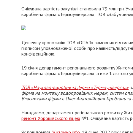
Очікувана вартість закупівлі становила 79 млн грн. 
виробнича фірма «Термоуніверсал», ТОВ «Забудовник
Дешевшу пропозицію ТОВ «ОПАЛ» замовник відхилив, з
підписом уповноваженої особи про наявність/відсутніс
конфіденційною.
19 січня департамент регіонального розвитку Житоми
виробнича фірма «Термоуніверсал», а вже 1 лютого ук
ТОВ «Науково-виробнича фірма «Термоуніверсал»
за
фірма на монтажу водопровідних мереж, систем опален
Власниками фірми є Олег Анатолійович Хребтань та
Нагадаємо, департамент регіонального розвитку Жит
ремонт Хорошівського ліцею
№1. Очікувана вартість ро
Як повідомляв
Житомир.info
, 19 січня 2022 року деп