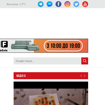
Житомир:
23
°C
ВІДЕО
р