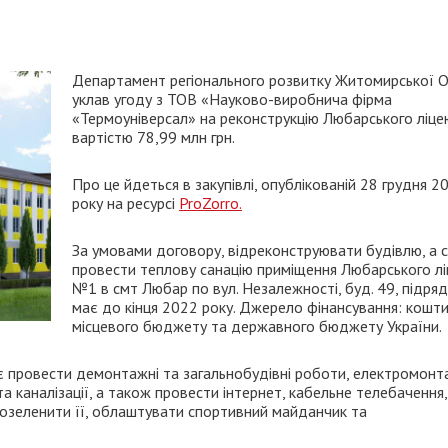
Департамент регіонального розвитку Житомирської 
уклав угоду з ТОВ «Науково-виробнича фірма
«Термоуніверсал» на реконструкцію Любарського ліц
вартістю 78,99 млн грн.
Про це йдеться в закупівлі, опублікованій 28 грудня 2
року на ресурсі
ProZorro.
За умовами договору, відреконструювати будівлю, а 
провести теплову санацію приміщення Любарського л
№1 в смт Любар по вул. Незалежності, буд. 49, підря
має до кінця 2022 року. Джерело фінансування: кошти
місцевого бюджету та державного бюджету України.
ає провести демонтажні та загальнобудівні роботи, електромонт
а каналізації, а також провести інтернет, кабельне телебачення,
 озеленити її, облаштувати спортивний майданчик та