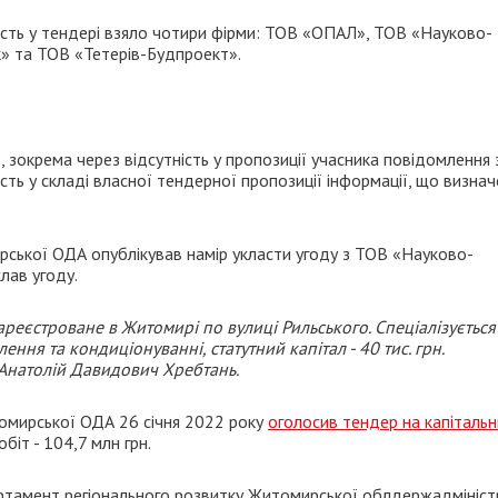
Участь у тендері взяло чотири фірми: ТОВ «ОПАЛ», ТОВ «Науково-
» та ТОВ «Тетерів-Будпроект».
окрема через відсутність у пропозиції учасника повідомлення 
ть у складі власної тендерної пропозиції інформації, що визна
рської ОДА опублікував намір укласти угоду з ТОВ «Науково-
лав угоду.
реєстроване в Житомирі по вулиці Рильського. Спеціалізується
ня та кондиціонуванні, статутний капітал - 40 тис. грн.
 Анатолій Давидович Хребтань.
омирської ОДА 26 січня 2022 року
оголосив тендер на капіталь
біт - 104,7 млн грн.
артамент регіонального розвитку Житомирської облдержадмініст