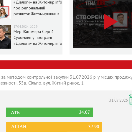
«Діалоги» на Житомир.info
про регіональний
розвиток Житомирщини в
умовах воєнного стану
17.04.2024, 10:29
Мер Житомира Сергій
Сухомлин у програмі
«Діалоги» на Житомир.info
 за методом контрольної закупки 31.07.2026 р. у місцях продажу
лежності, 55в, Сільпо, вул. Житній ринок, 1