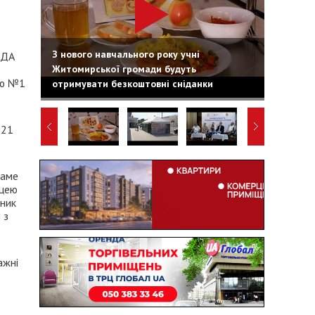
З нового навчального року учні
ОДА
Житомирської громади будуть
ею №1
отримувати безкоштовні сніданки
021
саме
іцею
дник
 з
ажні