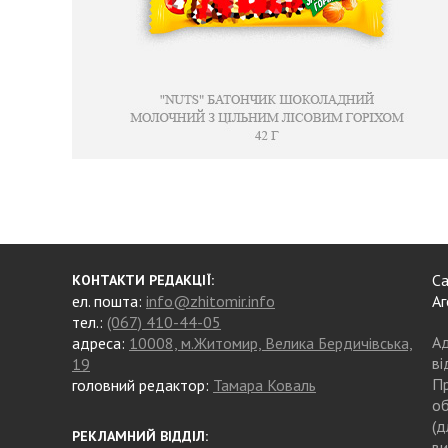
Са
КОНТАКТИ РЕДАКЦІЇ:
ел. пошта:
info@zhitomir.info
Аг
тел.:
(067) 410-44-05
Ад
адреса:
10008, м.Житомир, Велика Бердичівська,
ві
19
Пр
головний редактор:
Тамара Коваль
об
(д
РЕКЛАМНИЙ ВІДДІЛ:
ви