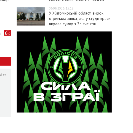
06.08.2026, 15:18
У Житомирській області вирок
отримала жінка, яка у студії краси
вкрала сумку з 24 тис. грн
у
і та