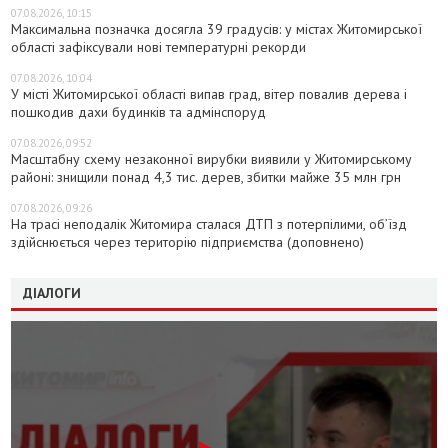
07.08.2026, 10:15
Максимальна позначка досягла 39 градусів: у містах Житомирської
області зафіксували нові температурні рекорди
07.08.2026, 10:04
У місті Житомирської області випав град, вітер повалив дерева і
пошкодив дахи будинків та адмінспоруд
07.08.2026, 09:52
Масштабну схему незаконної вирубки виявили у Житомирському
районі: знищили понад 4,3 тис. дерев, збитки майже 35 млн грн
07.08.2026, 09:26
На трасі неподалік Житомира сталася ДТП з потерпілими, об’їзд
здійснюється через територію підприємства (доповнено)
ДІАЛОГИ