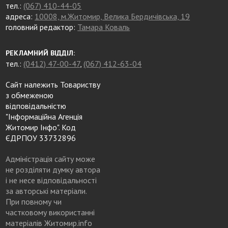
тел.:
(067) 410-44-05
адреса:
10008, м.Житомир, Велика Бердичівська, 19
головний редактор:
Тамара Коваль
РЕКЛАМНИЙ ВІДДІЛ:
тел.:
(0412) 47-00-47
,
(067) 412-63-04
Сайт належить Товариству
з обмеженою
відповідальністю
"Інформаційна Агенція
Житомир Інфо". Код
ЄДРПОУ 33732896
Адміністрація сайту може
не розділяти думку автора
і не несе відповідальності
за авторські матеріали.
При повному чи
частковому використанні
матеріалів Житомир.info