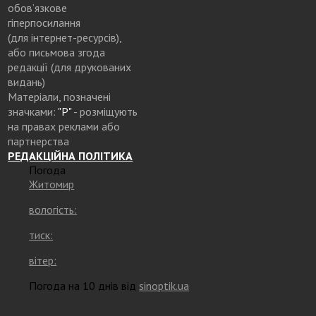
обов’язкове
гіперпосилання
(для інтернет-ресурсів),
або письмова згода
редакції (для друкованих
видань)
Матеріали, позначені
значками:
"Р"
- розміщують
на правах реклами або
партнерства
РЕДАКЦІЙНА ПОЛІТИКА
Погода
Житомир
вологість:
тиск:
вітер:
Погода на 10 днів від
sinoptik.ua