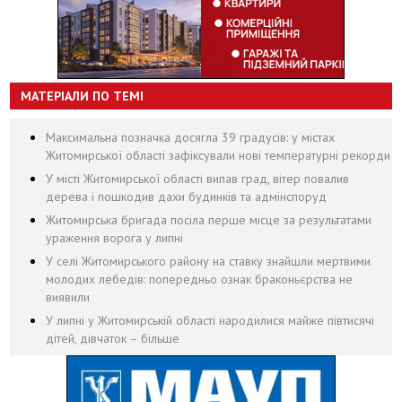
МАТЕРІАЛИ ПО ТЕМІ
Максимальна позначка досягла 39 градусів: у містах
Житомирської області зафіксували нові температурні рекорди
У місті Житомирської області випав град, вітер повалив
дерева і пошкодив дахи будинків та адмінспоруд
Житомирська бригада посіла перше місце за результатами
ураження ворога у липні
У селі Житомирського району на ставку знайшли мертвими
молодих лебедів: попередньо ознак браконьєрства не
виявили
У липні у Житомирській області народилися майже півтисячі
дітей, дівчаток – більше