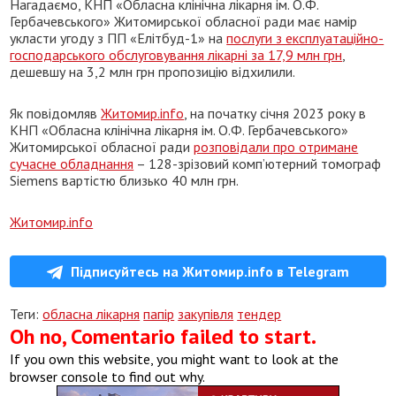
Нагадаємо, КНП «Обласна клінічна лікарня ім. О.Ф.
Гербачевського» Житомирської обласної ради має намір
укласти угоду з ПП «Елітбуд-1» на
послуги з експлуатаційно-
господарського обслуговування лікарні за 17,9 млн грн
,
дешевшу на 3,2 млн грн пропозицію відхилили.
Як повідомляв
Житомир.info
, на початку січня 2023 року в
КНП «Обласна клінічна лікарня ім. О.Ф. Гербачевського»
Житомирської обласної ради
розповідали про отримане
сучасне обладнання
– 128-зрізовий комп’ютерний томограф
Siemens вартістю близько 40 млн грн.
Житомир.info
Підписуйтесь на Житомир.info в Telegram
Теги:
обласна лікарня
папір
закупівля
тендер
Oh no, Comentario failed to start.
If you own this website, you might want to look at the
browser console to find out why.