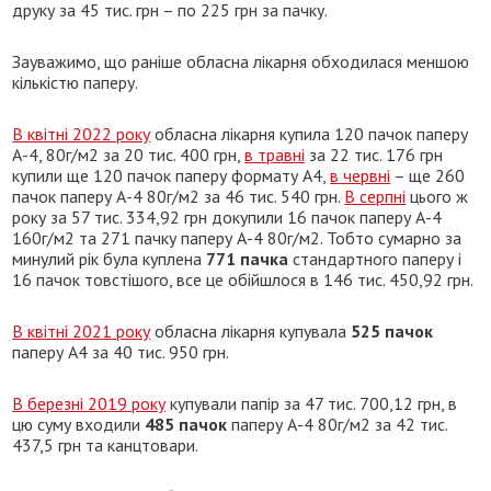
друку за 45 тис. грн – по 225 грн за пачку.
Зауважимо, що раніше обласна лікарня обходилася меншою
кількістю паперу.
В квітні 2022 року
обласна лікарня купила 120 пачок паперу
А-4, 80г/м2 за 20 тис. 400 грн,
в травні
за 22 тис. 176 грн
купили ще 120 пачок паперу формату А4,
в червні
– ще 260
пачок паперу А-4 80г/м2 за 46 тис. 540 грн.
В серпні
цього ж
року за 57 тис. 334,92 грн докупили 16 пачок паперу А-4
160г/м2 та 271 пачку паперу А-4 80г/м2. Тобто сумарно за
минулий рік була куплена
771 пачка
стандартного паперу і
16 пачок товстішого, все це обійшлося в 146 тис. 450,92 грн.
В квітні 2021 року
обласна лікарня купувала
525 пачок
паперу А4 за 40 тис. 950 грн.
В березні 2019 року
купували папір за 47 тис. 700,12 грн, в
цю суму входили
485 пачок
паперу А-4 80г/м2 за 42 тис.
437,5 грн та канцтовари.