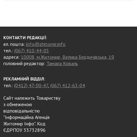
КОНТАКТИ РЕДАКЦІЇ:
ел. пошта:
info@zhitomir.info
тел.:
(067) 410-44-05
адреса:
10008, м.Житомир, Велика Бердичівська, 19
головний редактор:
Тамара Коваль
РЕКЛАМНИЙ ВІДДІЛ:
тел.:
(0412) 47-00-47
,
(067) 412-63-04
Сайт належить Товариству
з обмеженою
відповідальністю
"Інформаційна Агенція
Житомир Інфо". Код
ЄДРПОУ 33732896