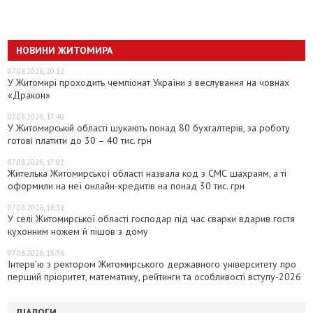
НОВИНИ ЖИТОМИРА
07.08.2026, 20:12
У Житомирі проходить чемпіонат України з веслування на човнах
«Дракон»
07.08.2026, 17:40
У Житомирській області шукають понад 80 бухгалтерів, за роботу
готові платити до 30 – 40 тис. грн
07.08.2026, 17:02
Жителька Житомирської області назвала код з СМС шахраям, а ті
оформили на неї онлайн-кредитів на понад 30 тис. грн
07.08.2026, 16:31
У селі Житомирської області господар під час сварки вдарив гостя
кухонним ножем й пішов з дому
07.08.2026, 15:36
Інтерв’ю з ректором Житомирського державного університету про
перший пріоритет, математику, рейтинги та особливості вступу-2026
ДІАЛОГИ