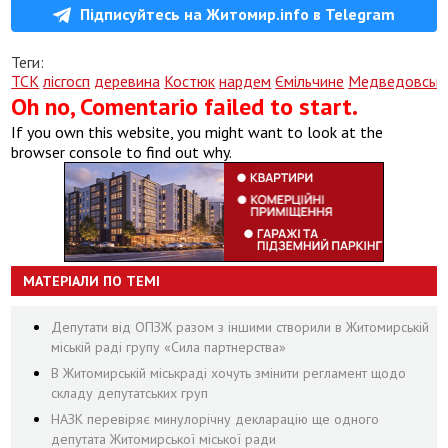
Підписуйтесь на Житомир.info в Telegram
Теги:
ТСК
лісгосп
деревина
Костюк
нардем
Ємільчине
Медведовськ
Oh no, Comentario failed to start.
If you own this website, you might want to look at the
browser console to find out why.
МАТЕРІАЛИ ПО ТЕМІ
Депутати від ОПЗЖ разом з іншими створили в Житомирській
міській раді групу «Сила партнерства»
В Житомирській міськраді хочуть змінити регламент щодо
складу депутатських груп
НАЗК перевіряє минулорічну декларацію ще одного
депутата Житомирської міської ради