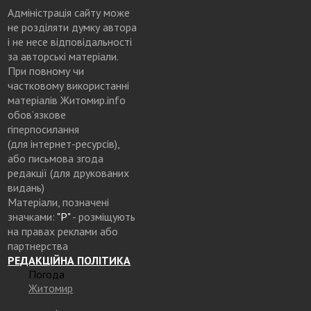
Адміністрація сайту може
не розділяти думку автора
і не несе відповідальності
за авторські матеріали.
При повному чи
частковому використанні
матеріалів Житомир.info
обов’язкове
гіперпосилання
(для інтернет-ресурсів),
або письмова згода
редакції (для друкованих
видань)
Матеріали, позначені
значками:
"Р"
- розміщують
на правах реклами або
партнерства
РЕДАКЦІЙНА ПОЛІТИКА
Погода
Житомир