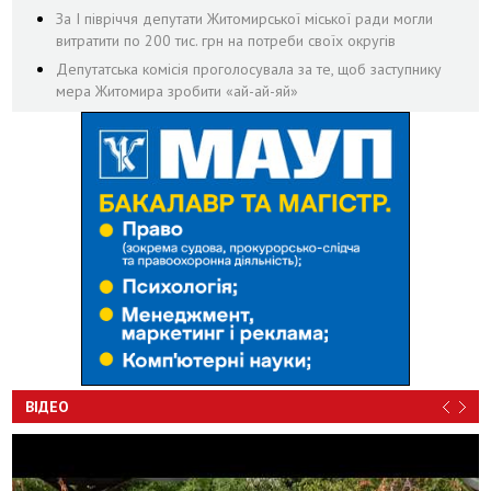
За І півріччя депутати Житомирської міської ради могли
витратити по 200 тис. грн на потреби своїх округів
Депутатська комісія проголосувала за те, щоб заступнику
мера Житомира зробити «ай-ай-яй»
ВІДЕО