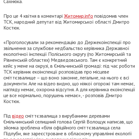
Сахнюка.
Про це 4 квітня в коментарі
Житомир.info
повідомив член
ТСК, народний депутат від Житомирської області Дмитро
Костюк.
«Проголосували за рекомендацію до Держекоінспекції про
звільнення за службове недбальство керівника Державної
екологічної інспекції Поліського округу (по Житомирській та
Рівненській областях) Медведовського. Там є конкретний
кейс у мене на окрузі, в Ємільчинській громаді: під час роботи
ТСК керівник екоінспекції розповідав про місцеве
сміттєзвалище – що воно законне, легальне, на нього є всі
документи. Але на відео видно, що ніякої огорожі там немає,
нагляду немає, охорона відсутня. А для керівника екоінспекції
це все нормально, порушень немає», - розповів Дмитро
Костюк.
Під
відео
сміттєзвалища з вирубаними деревами
Ємільчинський селищний голова Сергій Волощук написав, що
зйомка зроблена «біля офіційного сміттєзвалища села
Підлуби, яке зареєстроване в обласному управлінні екології