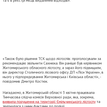
та є в реєстрі місць видалення відходів».
«Також було рішення ТСК щодо лісгоспів: проголосували за
рекомендацію звільнити Сахнюка. Він раніше був керівником
Житомирського обласного лісгоспу, а зараз його підвищили,
він директор Столичного лісового офісу ДП «Ліси України», в
нього у підпорядкування Житомирська і Київська області», -
повідомив Дмитро Костюк.
Нагадаємо, в Житомирській області 3 квітня працювала
Тимчасова слідча комісія Верховної ради, яка, зокрема,
виявила порушення на території Ємільчинського лісгоспу
та
звернулася з цими фактами до поліції.