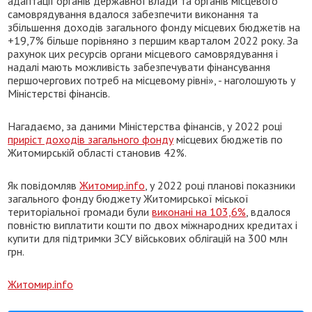
адаптації органів державної влади та органів місцевого
самоврядування вдалося забезпечити виконання та
збільшення доходів загального фонду місцевих бюджетів на
+19,7% більше порівняно з першим кварталом 2022 року. За
рахунок цих ресурсів органи місцевого самоврядування і
надалі мають можливість забезпечувати фінансування
першочергових потреб на місцевому рівні», - наголошують у
Міністерстві фінансів.
Нагадаємо, за даними Міністерства фінансів, у 2022 році
приріст доходів загального фонду
місцевих бюджетів по
Житомирській області становив 42%.
Як повідомляв
Житомир.info
, у 2022 році планові показники
загального фонду бюджету Житомирської міської
територіальної громади були
виконані на 103,6%
, вдалося
повністю виплатити кошти по двох міжнародних кредитах і
купити для підтримки ЗСУ військових облігацій на 300 млн
грн.
Житомир.info