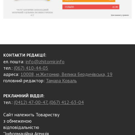
КОНТАКТИ РЕДАКЦІЇ:
ел. пошта:
info@zhitomir.info
тел.:
(067) 410-44-05
адреса:
10008, м.Житомир, Велика Бердичівська, 19
головний редактор:
Тамара Коваль
РЕКЛАМНИЙ ВІДДІЛ:
тел.:
(0412) 47-00-47
,
(067) 412-63-04
Сайт належить Товариству
з обмеженою
відповідальністю
"Інформаційна Агенція