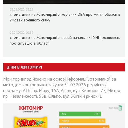
13.05.2022, 13:25
«Тема дня» на Житомир.info: керівник ОВА про життя області в
умовах воєнного стану
29.04.2022, 10:59
«Тема дня» на Житомир.info: новий начальник ГУНП розповість
про ситуацію в області
ЦІНИ В ЖИТОМИРІ
Моніторинг здійснено на основі інформації, отриманої за
методом контрольної закупки 31.07.2026 р. у місцях
продажу: АТБ, пр. Миру, 15А, Ашан, вул. Київська, 77, Метро,
пр. Незалежності, 55в, Сільпо, вул. Житній ринок, 1