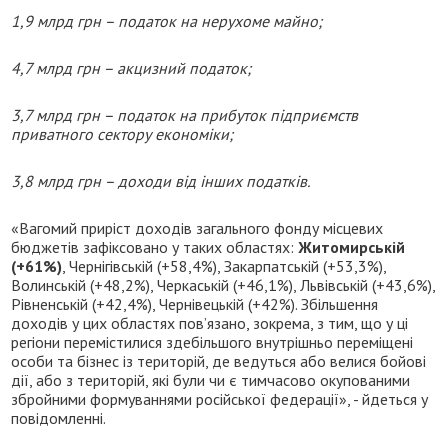
1,9 млрд грн – податок на нерухоме майно;
4,7 млрд грн – акцизний податок;
3,7 млрд грн – податок на прибуток підприємств
приватного сектору економіки;
3,8 млрд грн – доходи від інших податків.
«Вагомий приріст доходів загального фонду місцевих
бюджетів зафіксовано у таких областях:
Житомирській
(+61%)
, Чернігівській (+58,4%), Закарпатській (+53,3%),
Волинській (+48,2%), Черкаській (+46,1%), Львівській (+43,6%),
Рівненській (+42,4%), Чернівецькій (+42%). Збільшення
доходів у цих областях пов’язано, зокрема, з тим, що у ці
регіони перемістилися здебільшого внутрішньо переміщені
особи та бізнес із територій, де ведуться або велися бойові
дії, або з територій, які були чи є тимчасово окупованими
збройними формуваннями російської федерації», - йдеться у
повідомленні.