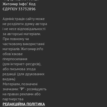
Житомир Інфо". Код
ЄДРПОУ 33732896
Адміністрація сайту може
не розділяти думку автора
і не несе відповідальності
за авторські матеріали.
При повному чи
частковому використанні
матеріалів Житомир.info
обов’язкове
гіперпосилання
(для інтернет-ресурсів),
або письмова згода
редакції (для друкованих
видань)
Матеріали, позначені
значками:
"Р"
- розміщують
на правах реклами або
партнерства
РЕДАКЦІЙНА ПОЛІТИКА