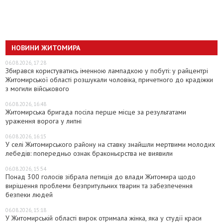
НОВИНИ ЖИТОМИРА
06.08.2026, 17:28
Збирався користуватись іменною лампадкою у побуті: у райцентрі
Житомирської області розшукали чоловіка, причетного до крадіжки
з могили військового
06.08.2026, 16:48
Житомирська бригада посіла перше місце за результатами
ураження ворога у липні
06.08.2026, 16:15
У селі Житомирського району на ставку знайшли мертвими молодих
лебедів: попередньо ознак браконьєрства не виявили
06.08.2026, 15:54
Понад 300 голосів зібрала петиція до влади Житомира щодо
вирішення проблеми безпритульних тварин та забезпечення
безпеки людей
06.08.2026, 15:18
У Житомирській області вирок отримала жінка, яка у студії краси