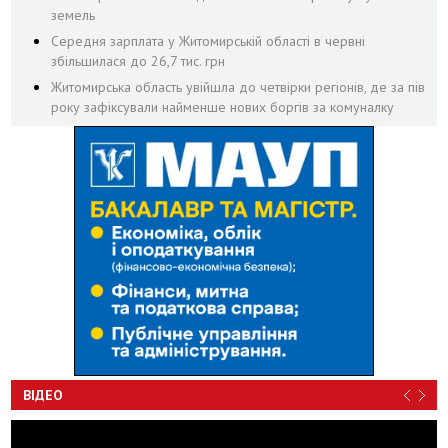
земель
Середня зарплата у Житомирській області в червні
збільшилася до 26,7 тис. грн
Житомирська область увійшла до четвірки регіонів, де за пів
року зафіксували найменше нових боргів за комуналку
ВІДЕО