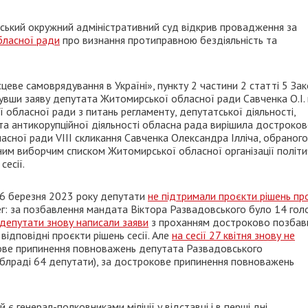
ський окружний адміністративний суд відкрив провадження за
бласної ради
про визнання протиправною бездіяльність та
цеве самоврядування в Україні», пункту 2 частини 2 статті 5 За
нувши заяву депутата Житомирської обласної ради Савченка О.І. 
ї обласної ради з питань регламенту, депутатської діяльності,
та антикорупційної діяльності обласна рада вирішила достроко
ної ради VIII скликання Савченка Олександра Ілліча, обраного
им виборчим списком Житомирської обласної організації політи
сесії.
16 березня 2023 року депутати
не підтримали проєкти рішень пр
г: за позбавлення мандата Віктора Развадовського було 14 голо
депутати знову написали заяви
з проханням достроково позбав
відповідні проєкти рішень сесії. Але
на сесії 27 квітня знову не
кове припинення повноважень депутата Развадовського
 облраді 64 депутати), за дострокове припинення повноважень
 є генерал-полковниками міліції у відставці і в перші дні