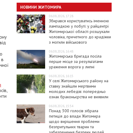
НОВИНИ ЖИТОМИРА
06.08.2026, 17:28
Збирався користуватись іменною
лампадкою у побуті: у райцентрі
Житомирської області розшукали
кону
чоловіка, причетного до крадіжки
з могили військового
від
06.08.2026, 16:48
во
Житомирська бригада посіла
 в
перше місце за результатами
чної
ураження ворога у липні
06.08.2026, 16:15
У селі Житомирського району на
о
ставку знайшли мертвими
сів,
молодих лебедів: попередньо
ити
ознак браконьєрства не виявили
06.08.2026, 15:54
Понад 300 голосів зібрала
петиція до влади Житомира
щодо вирішення проблеми
безпритульних тварин та
забезпечення безпеки людей