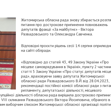
Житомирська обласна рада знову збирається розгл
питання про дострокове припинення повноважень
депутатів фракції «За майбутнє» - Віктора
Развадовського та Олександра Савченка.
Відповідні проєкти рішень сесії 14 серпня оприлюд
на сайті облради.
«Відповідно до статей 43, 49 Закону України «Про
місцеве самоврядування в Україні», пункту 2 частини
статті 5 Закону України «Про статус депутатів місц
рад», враховуючи заяву депутата Житомирської
обласної ради Развадовського В.Й. від 28.04.2023,
рекомендації постійної комісії обласної ради з пита
регламенту, депутатської діяльності, місцевого
рупційної діяльності обласна рада вирішила достроково припини
VІІІ скликання Развадовського Віктора Йосиповича, обраного в
им виборчим списком Житомирської обласної організації політи