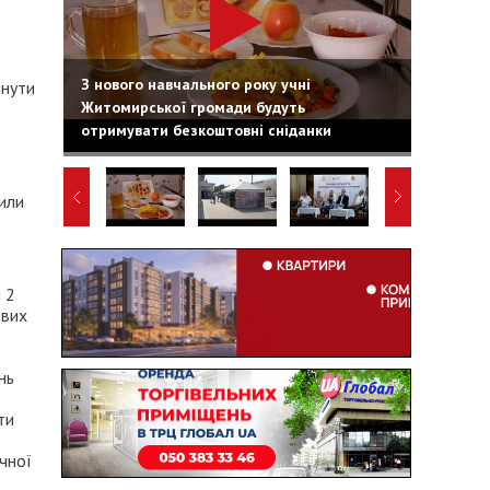
З нового навчального року учні
янути
Житомирської громади будуть
отримувати безкоштовні сніданки
нили
 2
евих
нь
ти
чної