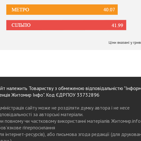
йт належить Товариству з обмеженою відповідальністю "Інформ
енція Житомир Інфо". Код ЄДРПОУ 33732896
міністрація сайту може не розділяти думку автора і не несе
дповідальності за авторські матеріали.
и повному чи частковому використанні матеріалів Житомир.info
ов’язкове гіперпосилання
ля інтернет-ресурсів), або письмова згода редакції (для друкова
дань)