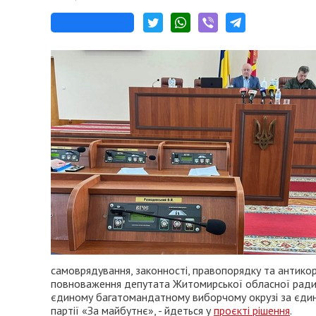
самоврядування, законності, правопорядку та антико
повноваження депутата Житомирської обласної ради 
єдиному багатомандатному виборчому окрузі за єдин
партії «За майбутнє», - йдеться у
проєкті рішення
.