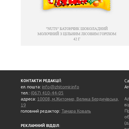
Са
КОНТАКТИ РЕДАКЦІЇ:
ел. пошта:
info@zhitomir.info
Аг
тел.:
(067) 410-44-05
Ад
адреса:
10008, м.Житомир, Велика Бердичівська,
ві
19
Пр
головний редактор:
Тамара Коваль
об
(д
РЕКЛАМНИЙ ВІДДІЛ:
ви