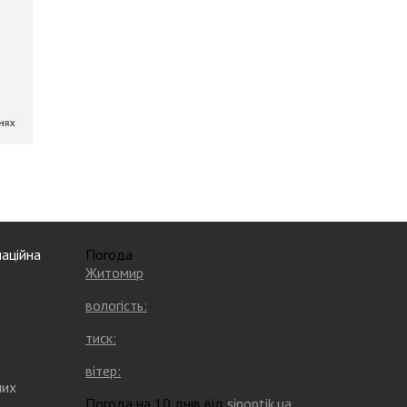
аційна
Погода
Житомир
вологість:
тиск:
вітер:
них
Погода на 10 днів від
sinoptik.ua