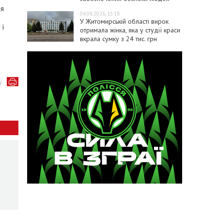
ня
06.08.2026, 15:18
У Житомирській області вирок
 і
отримала жінка, яка у студії краси
вкрала сумку з 24 тис. грн
у