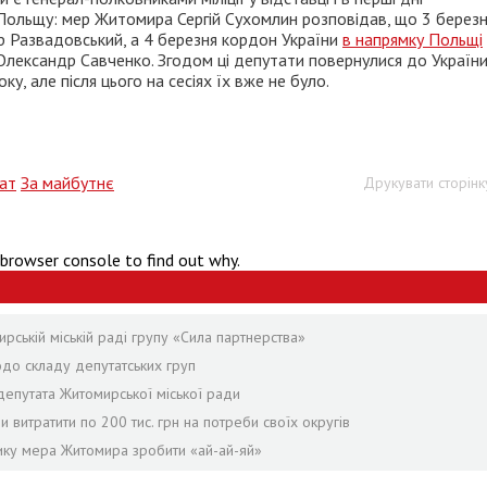
Польщу: мер Житомира Сергій Сухомлин розповідав, що 3 берез
р Развадовський, а 4 березня кордон України
в напрямку Польщі
лександр Савченко. Згодом ці депутати повернулися до України
ку, але після цього на сесіях їх вже не було.
ат
За майбутнє
Друкувати сторінк
 browser console to find out why.
ській міській раді групу «Сила партнерства»
одо складу депутатських груп
епутата Житомирської міської ради
и витратити по 200 тис. грн на потреби своїх округів
нику мера Житомира зробити «ай-ай-яй»