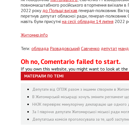
повномасштабного російського вторгнення виїхали в 
2022 року
до Польщі виїхав
генерал-полковник Вікто
перетнув депутат обласної ради, генерал-полковник О
навіть були присутні
на сесії облради 14 липня
2022 ро
Житомир.info
Теги:
облрада
Развадовський
Савченко
депутат
манд
Oh no, Comentario failed to start.
If you own this website, you might want to look at the
МАТЕРІАЛИ ПО ТЕМІ
Депутати від ОПЗЖ разом з іншими створили в Житомир
В Житомирській міськраді хочуть змінити регламент щ
НАЗК перевіряє минулорічну декларацію ще одного д
За І півріччя депутати Житомирської міської ради могл
Депутатська комісія проголосувала за те, щоб заступ