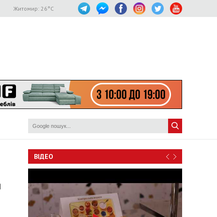
Житомир:
26
°C
ВІДЕО
я