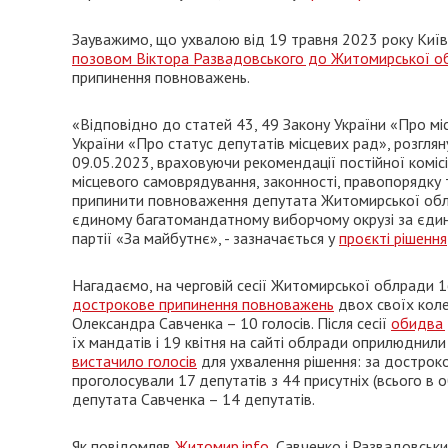
Зауважимо, що ухвалою від 19 травня 2023 року Київ
позовом Віктора Развадовського до Житомирської о
припинення повноважень.
«Відповідно до статей 43, 49 Закону України «Про міс
України «Про статус депутатів місцевих рад», розгля
09.05.2023, враховуючи рекомендації постійної комісі
місцевого самоврядування, законності, правопорядку 
припинити повноваження депутата Житомирської облас
єдиному багатомандатному виборчому окрузі за єдин
партії «За майбутнє», - зазначається у
проєкті рішення
Нагадаємо, на черговій сесії Житомирської облради 
дострокове припинення повноважень
двох своїх коле
Олександра Савченка – 10 голосів. Після сесії
обидва 
їх мандатів і 19 квітня на сайті облради оприлюднили 
вистачило голосів
для ухвалення рішення: за достро
проголосували 17 депутатів з 44 присутніх (всього в
депутата Савченка – 14 депутатів.
Як повідомляв
Житомир.info
, Савченко і Развадовський