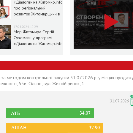
«Діалоги» на Житомир.info
про регіональний
розвиток Житомирщини в
умовах воєнного стану
17.04.2024, 10:29
Мер Житомира Сергій
Сухомлин у програмі
«Діалоги» на Житомир.info
 за методом контрольної закупки 31.07.2026 р. у місцях продажу
лежності, 55в, Сільпо, вул. Житній ринок, 1