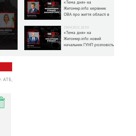
«Тема дня» на
Житомир.info: керівник
ОВА про життя області в
умовах воєнного стану
29.04.2022, 10:59
«Тема дня» на
Житомир.info: новий
начальник ГУНП розповість
про ситуацію в області
: АТБ,