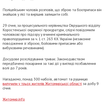
Поліцейським чоловік розповів, що зброю та боєприпаси він
знайшов у лісі та вирішив залишити собі.
29 січня, за процесуального керівництва Овруцького відділу
Коростенської окружної прокуратури, слідчі повідомили
чоловікові про підозру у вчинені кримінального
правопорушення за ч. 1 ст. 263 КК України (незаконне
поводження зі зброєю, бойовими припасами або
вибуховими речовинами).
Досудове розслідування триває. Законодавством
передбачено покарання за такі дії у вигляді позбавлення
волі до 7 років.
Нагадаємо, понад 300 набоїв, автомат та рушницю
вилучили у трьох жителів Житомирської області
за добу 9
січня.
Житомир.info