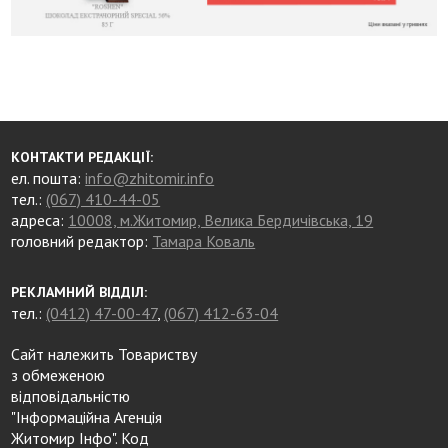
КОНТАКТИ РЕДАКЦІЇ:
ел. пошта:
info@zhitomir.info
тел.:
(067) 410-44-05
адреса:
10008, м.Житомир, Велика Бердичівська, 19
головний редактор:
Тамара Коваль
РЕКЛАМНИЙ ВІДДІЛ:
тел.:
(0412) 47-00-47
,
(067) 412-63-04
Сайт належить Товариству
з обмеженою
відповідальністю
"Інформаційна Агенція
Житомир Інфо". Код