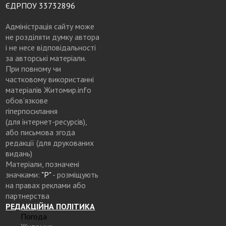
ЄДРПОУ 33732896
Адміністрація сайту може
не розділяти думку автора
і не несе відповідальності
за авторські матеріали.
При повному чи
частковому використанні
матеріалів Житомир.info
обов’язкове
гіперпосилання
(для інтернет-ресурсів),
або письмова згода
редакції (для друкованих
видань)
Матеріали, позначені
значками:
"Р"
- розміщують
на правах реклами або
партнерства
РЕДАКЦІЙНА ПОЛІТИКА
Погода