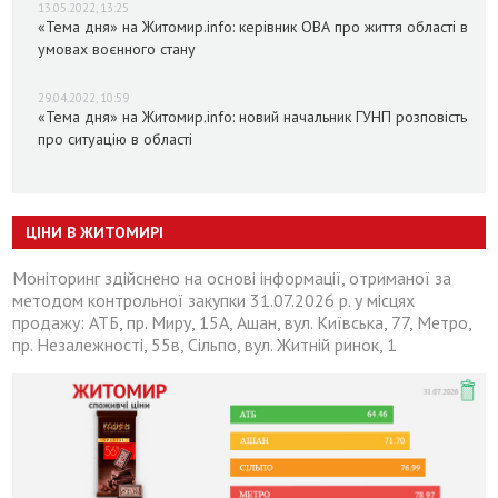
13.05.2022, 13:25
«Тема дня» на Житомир.info: керівник ОВА про життя області в
умовах воєнного стану
29.04.2022, 10:59
«Тема дня» на Житомир.info: новий начальник ГУНП розповість
про ситуацію в області
ЦІНИ В ЖИТОМИРІ
Моніторинг здійснено на основі інформації, отриманої за
методом контрольної закупки 31.07.2026 р. у місцях
продажу: АТБ, пр. Миру, 15А, Ашан, вул. Київська, 77, Метро,
пр. Незалежності, 55в, Сільпо, вул. Житній ринок, 1