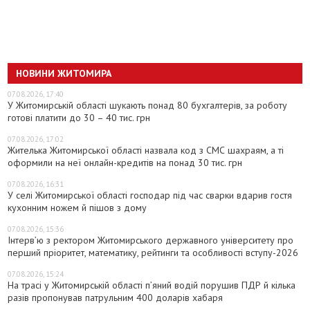
НОВИНИ ЖИТОМИРА
07.08.2026, 17:40
У Житомирській області шукають понад 80 бухгалтерів, за роботу
готові платити до 30 – 40 тис. грн
07.08.2026, 17:02
Жителька Житомирської області назвала код з СМС шахраям, а ті
оформили на неї онлайн-кредитів на понад 30 тис. грн
07.08.2026, 16:31
У селі Житомирської області господар під час сварки вдарив гостя
кухонним ножем й пішов з дому
07.08.2026, 15:36
Інтерв’ю з ректором Житомирського державного університету про
перший пріоритет, математику, рейтинги та особливості вступу-2026
07.08.2026, 15:24
На трасі у Житомирській області п’яний водій порушив ПДР й кілька
разів пропонував патрульним 400 доларів хабаря