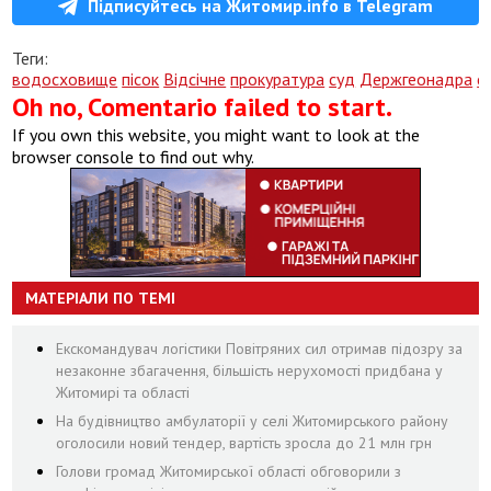
Підписуйтесь на Житомир.info в Telegram
Теги:
водосховище
пісок
Відсічне
прокуратура
суд
Держгеонадра
с
Oh no, Comentario failed to start.
If you own this website, you might want to look at the
browser console to find out why.
МАТЕРІАЛИ ПО ТЕМІ
Екскомандувач логістики Повітряних сил отримав підозру за
незаконне збагачення, більшість нерухомості придбана у
Житомирі та області
На будівництво амбулаторії у селі Житомирського району
оголосили новий тендер, вартість зросла до 21 млн грн
Голови громад Житомирської області обговорили з