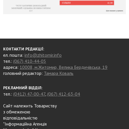
КОНТАКТИ РЕДАКЦІЇ:
ел. пошта:
info@zhitomir.info
тел.:
(067) 410-44-05
адреса:
10008, м.Житомир, Велика Бердичівська, 19
головний редактор:
Тамара Коваль
РЕКЛАМНИЙ ВІДДІЛ:
тел.:
(0412) 47-00-47
,
(067) 412-63-04
Сайт належить Товариству
з обмеженою
відповідальністю
"Інформаційна Агенція