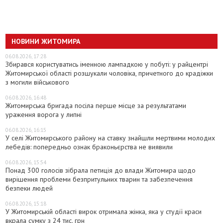
НОВИНИ ЖИТОМИРА
06.08.2026, 17:28
Збирався користуватись іменною лампадкою у побуті: у райцентрі
Житомирської області розшукали чоловіка, причетного до крадіжки
з могили військового
06.08.2026, 16:48
Житомирська бригада посіла перше місце за результатами
ураження ворога у липні
06.08.2026, 16:15
У селі Житомирського району на ставку знайшли мертвими молодих
лебедів: попередньо ознак браконьєрства не виявили
06.08.2026, 15:54
Понад 300 голосів зібрала петиція до влади Житомира щодо
вирішення проблеми безпритульних тварин та забезпечення
безпеки людей
06.08.2026, 15:18
У Житомирській області вирок отримала жінка, яка у студії краси
вкрала сумку з 24 тис. грн