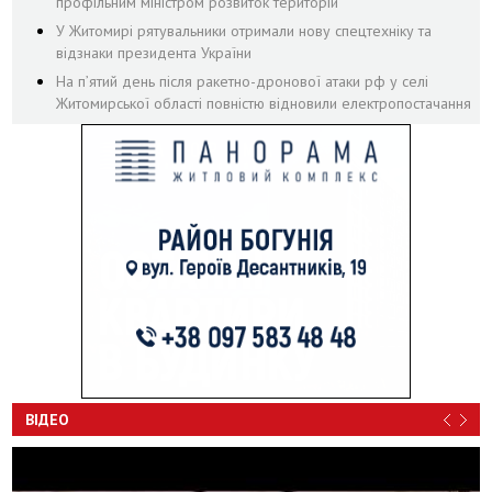
профільним міністром розвиток територій
У Житомирі рятувальники отримали нову спецтехніку та
відзнаки президента України
На пʼятий день після ракетно-дронової атаки рф у селі
Житомирської області повністю відновили електропостачання
ВІДЕО