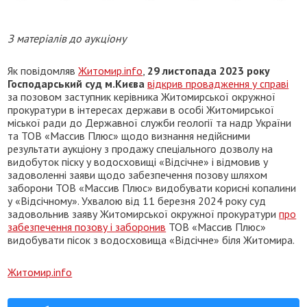
З матеріалів до аукціону
Як повідомляв
Житомир.info
,
29 листопада 2023 року
Господарський суд м.Києва
відкрив провадження у справі
за позовом заступник керівника Житомирської окружної
прокуратури в інтересах держави в особі Житомирської
міської ради до Державної служби геології та надр України
та ТОВ «Массив Плюс» щодо визнання недійсними
результати аукціону з продажу спеціального дозволу на
видобуток піску у водосховищі «Відсічне» і відмовив у
задоволенні заяви щодо забезпечення позову шляхом
заборони ТОВ «Массив Плюс» видобувати корисні копалини
у «Відсічному». Ухвалою від 11 березня 2024 року суд
задовольнив заяву Житомирської окружної прокуратури
про
забезпечення позову і заборонив
ТОВ «Массив Плюс»
видобувати пісок з водосховища «Відсічне» біля Житомира.
Житомир.info