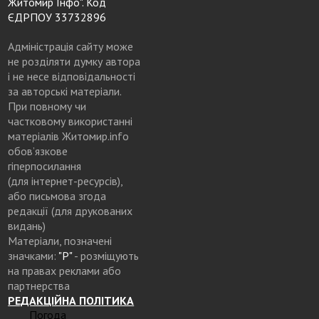
Житомир Інфо". Код
ЄДРПОУ 33732896
Адміністрація сайту може
не розділяти думку автора
і не несе відповідальності
за авторські матеріали.
При повному чи
частковому використанні
матеріалів Житомир.info
обов’язкове
гіперпосилання
(для інтернет-ресурсів),
або письмова згода
редакції (для друкованих
видань)
Матеріали, позначені
значками:
"Р"
- розміщують
на правах реклами або
партнерства
РЕДАКЦІЙНА ПОЛІТИКА
Погода