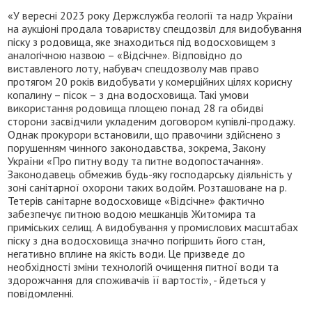
«У вересні 2023 року Держслужба геології та надр України
на аукціоні продала товариству спецдозвіл для видобування
піску з родовища, яке знаходиться під водосховищем з
аналогічною назвою – «Відсічне». Відповідно до
виставленого лоту, набувач спецдозволу мав право
протягом 20 років видобувати у комерційних цілях корисну
копалину – пісок – з дна водосховища. Такі умови
використання родовища площею понад 28 га обидві
сторони засвідчили укладеним договором купівлі-продажу.
Однак прокурори встановили, що правочини здійснено з
порушенням чинного законодавства, зокрема, Закону
України «Про питну воду та питне водопостачання».
Законодавець обмежив будь-яку господарську діяльність у
зоні санітарної охорони таких водойм. Розташоване на р.
Тетерів санітарне водосховище «Відсічне» фактично
забезпечує питною водою мешканців Житомира та
приміських селищ. А видобування у промислових масштабах
піску з дна водосховища значно погіршить його стан,
негативно вплине на якість води. Це призведе до
необхідності зміни технологій очищення питної води та
здорожчання для споживачів її вартості», - йдеться у
повідомленні.