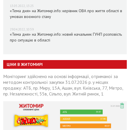
13.05.2022, 13:25
«Тема дня» на Житомир.info: керівник ОВА про життя області в
умовах воєнного стану
29.04.2022, 10:59
«Тема дня» на Житомир.info: новий начальник ГУНП розповість
про ситуацію в області
ЦІНИ В ЖИТОМИРІ
Моніторинг здійснено на основі інформації, отриманої за
методом контрольної закупки 31.07.2026 р. у місцях
продажу: АТБ, пр. Миру, 15А, Ашан, вул. Київська, 77, Метро,
пр. Незалежності, 55в, Сільпо, вул. Житній ринок, 1