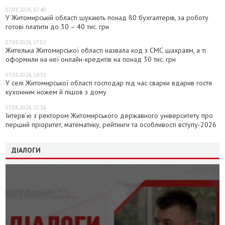
07.08.2026, 17:40
У Житомирській області шукають понад 80 бухгалтерів, за роботу
готові платити до 30 – 40 тис. грн
07.08.2026, 17:02
Жителька Житомирської області назвала код з СМС шахраям, а ті
оформили на неї онлайн-кредитів на понад 30 тис. грн
07.08.2026, 16:31
У селі Житомирської області господар під час сварки вдарив гостя
кухонним ножем й пішов з дому
07.08.2026, 15:36
Інтерв’ю з ректором Житомирського державного університету про
перший пріоритет, математику, рейтинги та особливості вступу-2026
ДІАЛОГИ