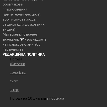
обов’язкове
гіперпосилання
(для інтернет-ресурсів),
або письмова згода
редакції (для друкованих
видань)
Матеріали, позначені
значками:
"Р"
- розміщують
на правах реклами або
партнерства
РЕДАКЦІЙНА ПОЛІТИКА
Погода
Житомир
вологість:
тиск:
вітер:
Погода на 10 днів від
sinoptik.ua