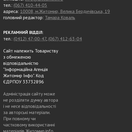
тел.:
(067) 410-44-05
адреса:
10008, м.Житомир, Велика Бердичівська, 19
головний редактор:
Тамара Коваль
РЕКЛАМНИЙ ВІДДІЛ:
тел.:
(0412) 47-00-47
,
(067) 412-63-04
Сайт належить Товариству
з обмеженою
відповідальністю
"Інформаційна Агенція
Житомир Інфо". Код
ЄДРПОУ 33732896
Адміністрація сайту може
не розділяти думку автора
і не несе відповідальності
за авторські матеріали.
При повному чи
частковому використанні
матеріалів Житомир.info