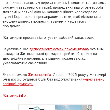
що захищає насос від перевантажень і поломок та дозволяє
уникнути аварійних ситуацій); проведення підготовчих робіт
для заміни ветхої ділянки каналізаційного колектора по
вулиці Корольова (перенаправимо стоки, щоб відключити
зношену ділянку і провести її заміну)», - йдеться у
повідомленні.
Житомирян просять підготувати добовий запас води.
Зауважимо, що
департамент освіти рекомендував
освітнім
закладам Житомирської громади перейти 19 травня на
дистанційне навчання, але рішення кожен заклад
ухвалюватиме самостійно.
Як повідомляв
Житомир.info
, 7 травня 2025 року у Житомирі
близько 50 будинків були без водопостачання
через заміну
запірної арматури
.
Житомир.info