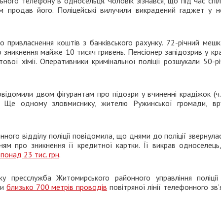
ного телефону в односельця. Чоловік зізнався, що під час спі
м продав його. Поліцейські вилучили викрадений гаджет у н
 привласнення коштів з банківського рахунку. 72-річний мешк
 зникнення майже 10 тисяч гривень. Пенсіонер запідозрив у кр
вої хімії. Оперативники кримінальної поліції розшукали 50-р
повідомили двом фігурантам про підозри у вчиненні крадіжок (ч.
є. Ще одному зловмиснику, жителю Ружинської громади, вр
ного відділу поліції повідомила, що днями до поліції звернула
ям про зникнення її кредитної картки. Її викрав односелець,
понад 23 тис. грн
.
ку пресслужба Житомирського районного управління поліц
ли
близько 700 метрів проводів
повітряної лінії телефонного зв’