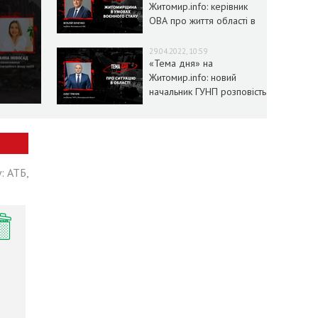
Житомир.info: керівник
ОВА про життя області в
умовах воєнного стану
29.04.2022, 10:59
«Тема дня» на
Житомир.info: новий
начальник ГУНП розповість
про ситуацію в області
: АТБ,