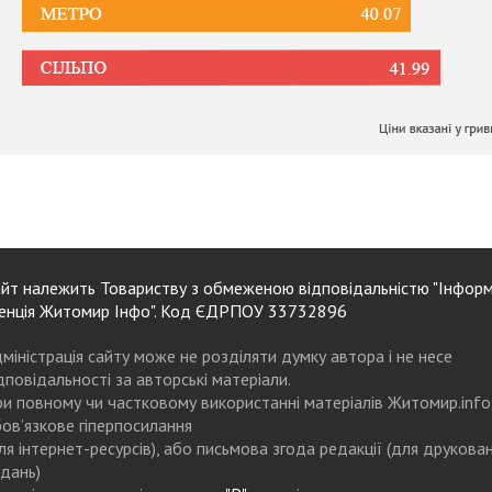
йт належить Товариству з обмеженою відповідальністю "Інформ
енція Житомир Інфо". Код ЄДРПОУ 33732896
міністрація сайту може не розділяти думку автора і не несе
дповідальності за авторські матеріали.
и повному чи частковому використанні матеріалів Житомир.info
ов’язкове гіперпосилання
ля інтернет-ресурсів), або письмова згода редакції (для друкова
дань)