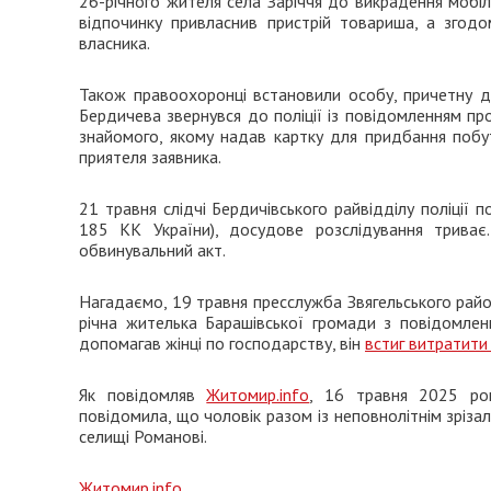
26-річного жителя села Заріччя до викрадення мобіль
відпочинку привласнив пристрій товариша, а згодо
власника.
Також правоохоронці встановили особу, причетну до
Бердичева звернувся до поліції із повідомленням про
знайомого, якому надав картку для придбання побуто
приятеля заявника.
21 травня слідчі Бердичівського райвідділу поліції 
185 КК України), досудове розслідування трива
обвинувальний акт.
Нагадаємо, 19 травня пресслужба Звягельського район
річна жителька Барашівської громади з повідомленн
допомагав жінці по господарству, він
встиг витратити 
Як повідомляв
Житомир.info
, 16 травня 2025 ро
повідомила, що чоловік разом із неповнолітнім зріза
селищі Романові.
Житомир.info