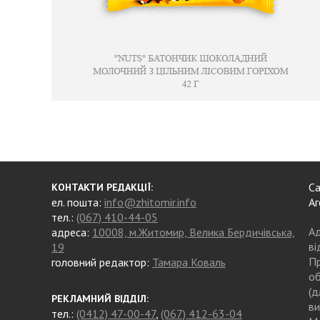
Са
КОНТАКТИ РЕДАКЦІЇ:
ел. пошта:
info@zhitomir.info
Аг
тел.:
(067) 410-44-05
Ад
адреса:
10008, м.Житомир, Велика Бердичівська,
ві
19
Пр
головний редактор:
Тамара Коваль
об
(д
РЕКЛАМНИЙ ВІДДІЛ:
ви
тел.:
(0412) 47-00-47
,
(067) 412-63-04