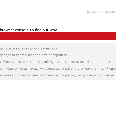
Друкувати сторінк
 browser console to find out why.
дії краси вкрала сумку з 24 тис. грн
й продавав трофейну зброю та боєприпаси
ель Житомирського району, який був водієм вантажівки «Нової пошти»
ала біля річки: жителька Житомирського району отримала іспитовий стр
виконував роботу: жителя Житомирського району засудили до 2 років тю