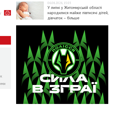
06.08.2026, 15:03
У липні у Житомирській області
народилися майже півтисячі дітей,
у
дівчаток – більше
ок
рми