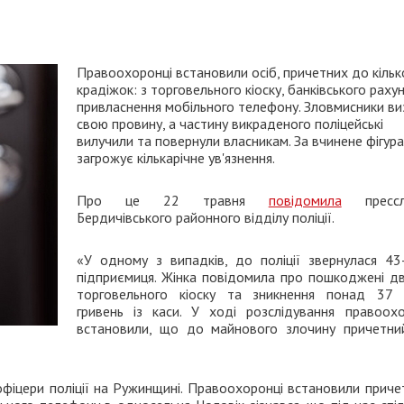
Правоохоронці встановили осіб, причетних до кільк
крадіжок: з торговельного кіоску, банківського раху
привласнення мобільного телефону. Зловмисники ви
свою провину, а частину викраденого поліцейські
вилучили та повернули власникам. За вчинене фігур
загрожує кількарічне ув'язнення.
Про це 22 травня
повідомила
прессл
Бердичівського районного відділу поліції.
«У одному з випадків, до поліції звернулася 43-
підприємиця. Жінка повідомила про пошкоджені две
торговельного кіоску та зникнення понад 37 
гривень із каси. У ході розслідування правоохо
встановили, що до майнового злочину причетни
фіцери поліції на Ружинщині. Правоохоронці встановили причет