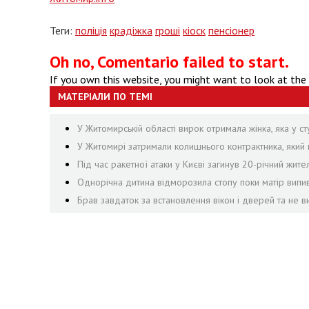
Теги:
поліція
крадіжка
гроші
кіоск
пенсіонер
Oh no, Comentario failed to start.
If you own this website, you might want to look at the
МАТЕРІАЛИ ПО ТЕМІ
У Житомирській області вирок отримала жінка, яка у сту
У Житомирі затримали колишнього контрактника, яки
Під час ракетної атаки у Києві загинув 20-річний жит
Однорічна дитина відморозила стопу поки матір випив
Брав завдаток за встановлення вікон і дверей та не 