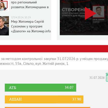
про регіональний
розвиток Житомирщини в
умовах воєнного стану
17.04.2024, 10:29
Мер Житомира Сергій
Сухомлин у програмі
«Діалоги» на Житомир.info
 за методом контрольної закупки 31.07.2026 р. у місцях продажу
лежності, 55в, Сільпо, вул. Житній ринок, 1