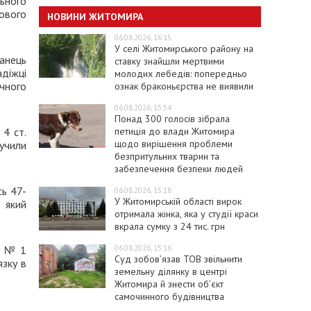
льного
ового
НОВИНИ ЖИТОМИРА
06.08.2026, 16:15
У селі Житомирського району на
анець
ставку знайшли мертвими
адіжці
молодих лебедів: попередньо
ічного
ознак браконьєрства не виявили
06.08.2026, 15:54
Понад 300 голосів зібрала
петиція до влади Житомира
 4 ст.
щодо вирішення проблеми
учили
безпритульних тварин та
забезпечення безпеки людей
сь 47-
06.08.2026, 15:18
У Житомирській області вирок
 який
отримала жінка, яка у студії краси
вкрала сумку з 24 тис. грн
06.08.2026, 15:16
ії №1
Суд зобов’язав ТОВ звільнити
язку в
земельну ділянку в центрі
Житомира й знести об’єкт
самочинного будівництва