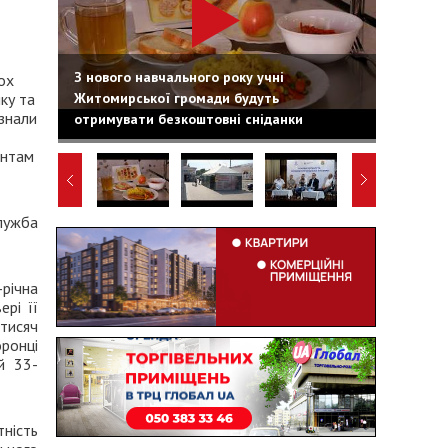
З нового навчального року учні
ох
Житомирської громади будуть
нку та
знали
отримувати безкоштовні сніданки
антам
ужба
річна
рі її
тисяч
ронці
й 33-
ність