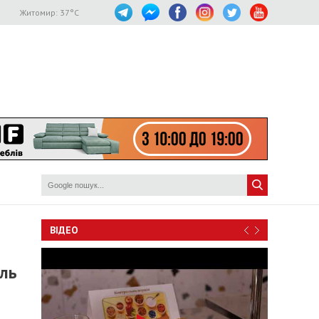
Житомир:
37
°C
ВІДЕО
ель