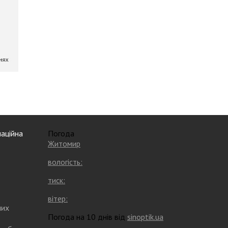
аційна
Погода
Житомир
вологість:
тиск:
вітер:
них
Погода на 10 днів від
sinoptik.ua