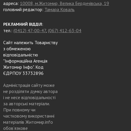
адреса:
10008, м.Житомир, Велика Бердичівська, 19
головний редактор:
Тамара Коваль
РЕКЛАМНИЙ ВІДДІЛ:
тел.:
(0412) 47-00-47
,
(067) 412-63-04
Сайт належить Товариству
з обмеженою
відповідальністю
"Інформаційна Агенція
Житомир Інфо". Код
ЄДРПОУ 33732896
Адміністрація сайту може
не розділяти думку автора
і не несе відповідальності
за авторські матеріали.
При повному чи
частковому використанні
матеріалів Житомир.info
обов’язкове