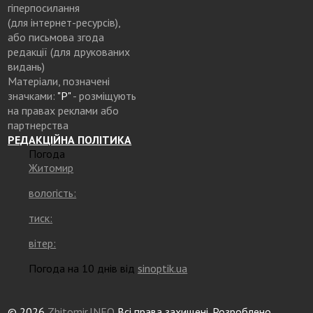
гіперпосилання
(для інтернет-ресурсів),
або письмова згода
редакції (для друкованих
видань)
Матеріали, позначені
значками:
"Р"
- розміщують
на правах реклами або
партнерства
РЕДАКЦІЙНА ПОЛІТИКА
Погода
Житомир
вологість:
тиск:
вітер:
Погода на 10 днів від
sinoptik.ua
© 2026
Zhitomir.INFO
Всі права захищені. Розроблено