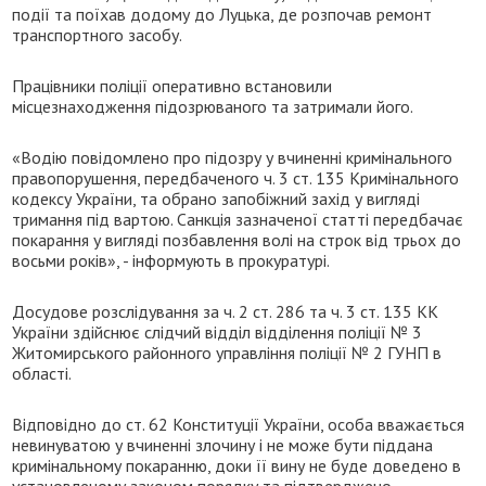
події та поїхав додому до Луцька, де розпочав ремонт
транспортного засобу.
Працівники поліції оперативно встановили
місцезнаходження підозрюваного та затримали його.
«Водію повідомлено про підозру у вчиненні кримінального
правопорушення, передбаченого ч. 3 ст. 135 Кримінального
кодексу України, та обрано запобіжний захід у вигляді
тримання під вартою. Санкція зазначеної статті передбачає
покарання у вигляді позбавлення волі на строк від трьох до
восьми років», - інформують в прокуратурі.
Досудове розслідування за ч. 2 ст. 286 та ч. 3 ст. 135 КК
України здійснює слідчий відділ відділення поліції № 3
Житомирського районного управління поліції № 2 ГУНП в
області.
Відповідно до ст. 62 Конституції України, особа вважається
невинуватою у вчиненні злочину і не може бути піддана
кримінальному покаранню, доки її вину не буде доведено в
установленому законом порядку та підтверджено