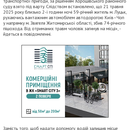
транспортної пригоди, за рішенням Хорошівського районного
суду взято під варту. Слідством встановлено, що 21 травня
2025 року близько 2-ї години ночі 59-річний житель м. Луцьк,
рухаючись вантажним автомобілем автодорогою Київ–Чоп
у напрямку м. Звягеля Житомирської області, збив 74-річного
пішохода. Від отриманих травм чоловік загинув на місці», -
йдеться в повідомленні.
Замість того, щоб надати допомогу, водій залишив місце