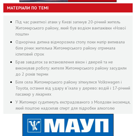
МАТЕРІАЛИ ПО ТЕМІ
Під час ракетної атаки у Києві загинув 20-річний житель
Житомирського району, який був водієм вантажівки «Нової
пошти»
Однорічна дитина відморозила стопу поки матір випивала
біля річки: жителька Житомирського району отримала
іспитовий строк
Брав завдаток за встановлення вікон і дверей та не
виконував роботу: жителя Житомирського району засудили
до 2 років тюрми
Біля села Житомирського району зіткнулися Volkswagen і
Toyota, остання від удару вʼїхала у дерево: водій і 17-річний
пасажир у лікарнях
У Житомирі судитимуть екстрадованого з Молдови іноземця,
який поштою надсилав спирт для підробки алкоголю