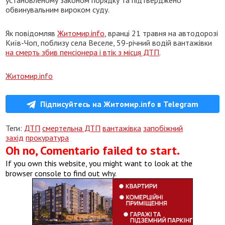
обвинувальним вироком суду.
Як повідомляв
Житомир.info
, вранці 21 травня на автодорозі
Київ-Чоп, поблизу села Веселе, 59-річний водій вантажівки
на смерть збив пенсіонера і втік з місця ДТП
.
Житомир.info
Підписуйтесь на Житомир.info в Telegram
Теги:
ДТП
смертельна ДТП
вантажівка
запобіжний
захід
прокуратура
Oh no, Comentario failed to start.
If you own this website, you might want to look at the
browser console to find out why.