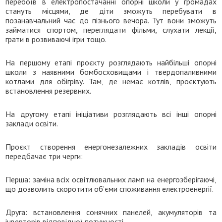
перебоїв в електропостачанні опорні школи у громадах
стануть місцями, де діти зможуть перебувати в
позанавчальний час до пізнього вечора. Тут вони зможуть
займатися спортом, переглядати фільми, слухати лекції,
грати в розвиваючі ігри тощо.
На першому етапі проєкту розглядають найбільші опорні
школи з наявними бомбосховищами і твердопаливними
котлами для обігріву. Там, де немає котлів, проєктують
встановлення резервних.
На другому етапі ініціативи розглядають всі інші опорні
заклади освіти.
Проєкт створення енергонезалежних закладів освіти
передбачає три черги:
Перша: заміна всіх освітлювальних ламп на енергозберігаючі,
що дозволить скоротити обʼєми споживання електроенергії.
Друга: встановлення сонячних панелей, акумуляторів та
інверторів відповідної потужності.