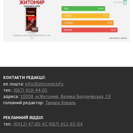
КОНТАКТИ РЕДАКЦІЇ:
ел. пошта:
info@zhitomir.info
тел.:
(067) 410-44-05
адреса:
10008, м.Житомир, Велика Бердичівська, 19
головний редактор:
Тамара Коваль
РЕКЛАМНИЙ ВІДДІЛ:
тел.:
(0412) 47-00-47
,
(067) 412-63-04