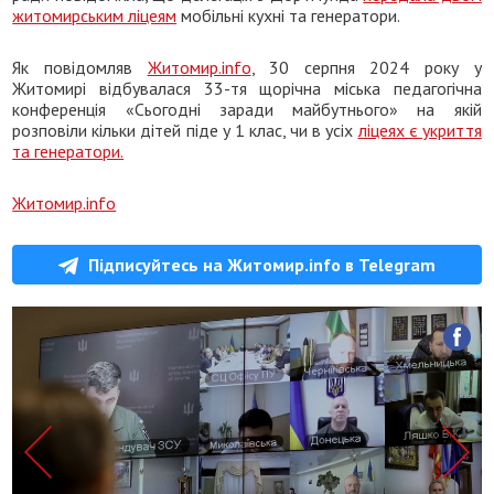
житомирським ліцеям
мобільні кухні та генератори.
Як повідомляв
Житомир.info
, 30 серпня 2024 року у
Житомирі відбувалася 33-тя щорічна міська педагогічна
конференція «Сьогодні заради майбутнього» на якій
розповіли кільки дітей піде у 1 клас, чи в усіх
ліцеях є укриття
та генератори.
Житомир.info
Підписуйтесь на Житомир.info в Telegram