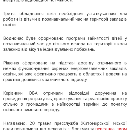
Третя: обладнання шкіл необхідним устаткуванням для
роботи із дітьми в позанавчальний час на території закладів
освіти.
Водночас буде сформовано програми зайнятості дітей у
позанавчальний час до пізнього вечора на території школи
залежно від віку та індивідуальних побажань.
Рішення сформоване на підставі досвіду, отриманого в
межах функціонування окремих енергонезалежних закладів
освіти, які вже ефективно працюють в областях і довели на
практиці доцільність зазначеного підходу.
Керівники ОВА отримали відповідні доручення на
проведення розрахунків, проєктування та реалізацію проєкту
спільно з громадами в найкоротші терміни до початку
осіннього-зимового періоду.
Нагадаємо, 20 травня пресслужба Житомирської міської
ради повідомила, що делегація з Дортмунда
передала двом