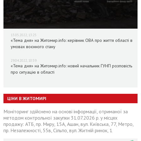
13.05.2022, 13:25
«Тема дня» на Житомир.info: керівник ОВА про життя області в
умовах воєнного стану
29.04.2022, 10:59
«Тема дня» на Житомир.info: новий начальник ГУНП розповість
про ситуацію в області
ЦІНИ В ЖИТОМИРІ
Моніторинг здійснено на основі інформації, отриманої за
методом контрольної закупки 31.07.2026 р. у місцях
продажу: АТБ, пр. Миру, 15А, Ашан, вул. Київська, 77, Метро,
пр. Незалежності, 55в, Сільпо, вул. Житній ринок, 1