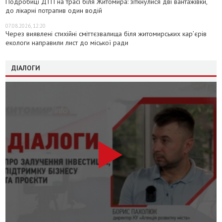
Подробиці ДТП на трасі біля Житомира: зіткнулися дві вантажівки,
до лікарні потрапив один водій
07.08.2026, 12:20
Через виявлені стихійні сміттєзвалища біля житомирських кар’єрів
екологи направили лист до міської ради
ДІАЛОГИ