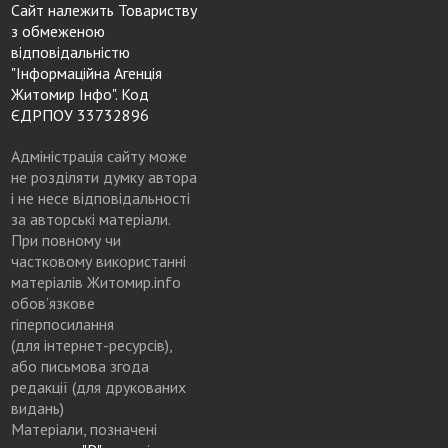
Сайт належить Товариству
з обмеженою
відповідальністю
"Інформаційна Агенція
Житомир Інфо". Код
ЄДРПОУ 33732896
Адміністрація сайту може
не розділяти думку автора
і не несе відповідальності
за авторські матеріали.
При повному чи
частковому використанні
матеріалів Житомир.info
обов’язкове
гіперпосилання
(для інтернет-ресурсів),
або письмова згода
редакції (для друкованих
видань)
Матеріали, позначені