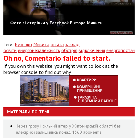
Фото зі сторінки у Facebook Віктора Микити
Теги:
Бунечко
Микита
освіта
заклад
освіти
енергонезалежність
обстріл
відключення
енергопостача
Oh no, Comentario failed to start.
If you own this website, you might want to look at the
browser console to find out why.
МАТЕРІАЛИ ПО ТЕМІ
Через грозу і сильний вітер у Житомирській області без
електрики залишились понад 1360 абонентів