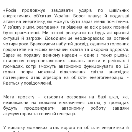
«Росія продовжує завдавати ударів по цивільних
енергетичних об’єктах України. Ворог планує й подальші
атаки на енергетику, які можуть бути зараз менш помітними.
У звʼязку з цим, реагування та рішення на всіх рівнях повинні
бути прагматичні. Ми готові реагувати на будь-які кризові
ситуації й загрози. Доводили це неодноразово за останні
чотири роки. Враховуючи набутий досвід, одними з головних
пріоритетів на місцях визначені освіта та охорона здоровʼя.
Зараз на порядку денному наради – одне з таких рішень:
створення енергонезалежних закладів освіти в регіонах і
громадах, котрі зможуть автономно функціонувати до 12
годин попри можливі відключення світла внаслідок
потенційних атак агресора на обʼєкти енергогенерації», -
йдеться у повідомленні.
Мета проєкту – створити осередки на базі шкіл, які,
незважаючи на можливі відключення світла, у громадах
будуть продовжувати автономну роботу завдяки
акумуляторам та сонячній генерації.
У випадку можливих атак ворога на обʼєкти енергетики й