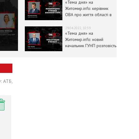
«Тема дня» на
Житомир.info: керівник
ОВА про життя області в
умовах воєнного стану
29.04.2022, 10:59
«Тема дня» на
Житомир.info: новий
начальник ГУНП розповість
про ситуацію в області
: АТБ,