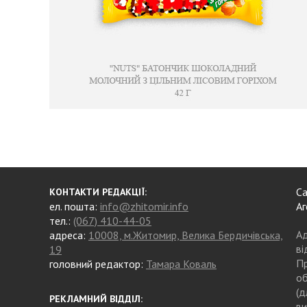
Са
КОНТАКТИ РЕДАКЦІЇ:
ел. пошта:
info@zhitomir.info
Аг
тел.:
(067) 410-44-05
Ад
адреса:
10008, м.Житомир, Велика Бердичівська,
ві
19
Пр
головний редактор:
Тамара Коваль
об
(д
РЕКЛАМНИЙ ВІДДІЛ:
ви