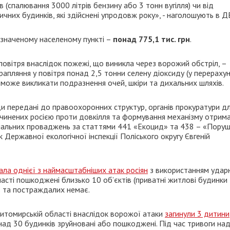
 (спалювання 3000 літрів бензину або 3 тонн вугілля) чи від
них будинків, які здійснені упродовж року», - наголошують в ДЕ
зазначеному населеному пункті –
понад 775,1 тис. грн
.
овітря внаслідок пожежі, що виникла через ворожий обстріл, –
трапляння у повітря понад 2,5 тонни селену діоксиду (у перерахун
ії може викликати подразнення очей, шкіри та дихальних шляхів.
и передані до правоохоронних структур, органів прокуратури д
 вчинених росією проти довкілля та формування механізму отрим
мінальних проваджень за статтями 441 «Екоцид» та 438 – «Пору
 Державної екологічної інспекції Поліського округу Євгеній
ала однієї з наймасштабніших атак росіян
з використанням удар
ласті пошкоджені близько 10 об’єктів (приватні житлові будинки
в та постраждалих немає.
Житомирській області внаслідок ворожої атаки
загинули 3 дитини
онад 30 будинків зруйновані або пошкоджені. Під час тривоги на