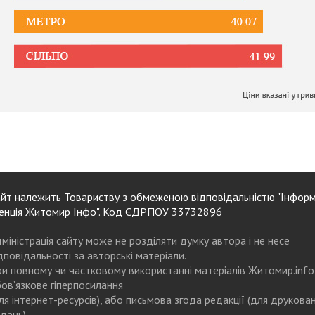
йт належить Товариству з обмеженою відповідальністю "Інформ
енція Житомир Інфо". Код ЄДРПОУ 33732896
міністрація сайту може не розділяти думку автора і не несе
дповідальності за авторські матеріали.
и повному чи частковому використанні матеріалів Житомир.info
ов’язкове гіперпосилання
ля інтернет-ресурсів), або письмова згода редакції (для друкова
дань)