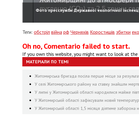
Фото пресслужби Державної екологічної інспекці
Теги:
обстріл
війна
рф
Черняхів
Коростишів
збитки
еко
Oh no, Comentario failed to start.
If you own this website, you might want to look at the
МАТЕРІАЛИ ПО ТЕМІ
Житомирська бригада посіла перше місце за результа
У селі Житомирського району на ставку знайшли мер
У липні у Житомирській області народилися майже півти
У Житомирській області зафіксували новий температу
У Житомирській області 1,5 місяця діятиме заборона н