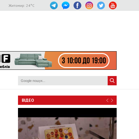
Житомир:
24
°C
ВІДЕО