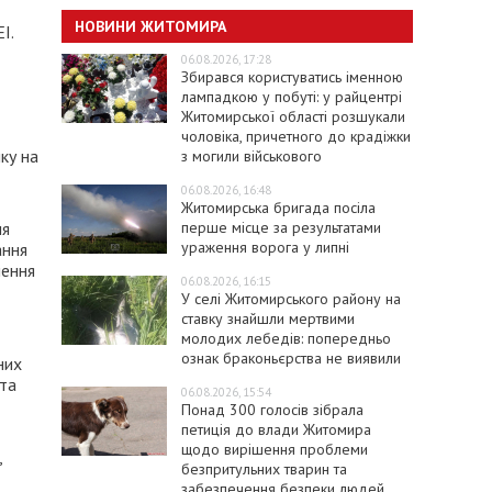
НОВИНИ ЖИТОМИРА
І.
06.08.2026, 17:28
Збирався користуватись іменною
лампадкою у побуті: у райцентрі
Житомирської області розшукали
чоловіка, причетного до крадіжки
ку на
з могили військового
06.08.2026, 16:48
Житомирська бригада посіла
перше місце за результатами
ля
ураження ворога у липні
ання
шення
06.08.2026, 16:15
У селі Житомирського району на
ставку знайшли мертвими
молодих лебедів: попередньо
ознак браконьєрства не виявили
них
 та
06.08.2026, 15:54
Понад 300 голосів зібрала
петиція до влади Житомира
щодо вирішення проблеми
,
безпритульних тварин та
д
забезпечення безпеки людей