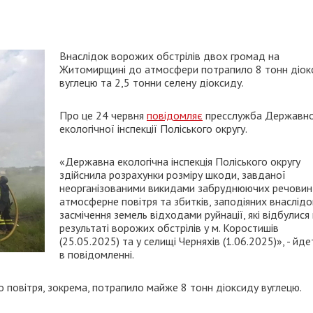
Внаслідок ворожих обстрілів двох громад на
Житомирщині до атмосфери потрапило 8 тонн діок
вуглецю та 2,5 тонни селену діоксиду.
Про це 24 червня
повідомляє
пресслужба Державно
екологічної інспекції Поліського округу.
«Державна екологічна інспекція Поліського округу
здійснила розрахунки розміру шкоди, завданої
неорганізованими викидами забруднюючих речовин
атмосферне повітря та збитків, заподіяних внаслідо
засмічення земель відходами руйнації, які відбулися
результаті ворожих обстрілів у м. Коростишів
(25.05.2025) та у селищі Черняхів (1.06.2025)», - йде
в повідомленні.
 повітря, зокрема, потрапило майже 8 тонн діоксиду вуглецю.