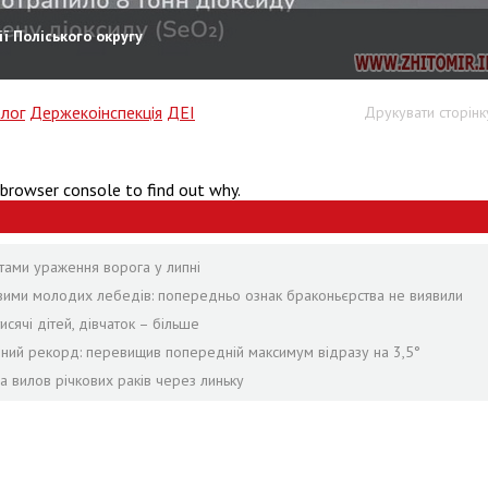
ї Поліського округу
лог
Держекоінспекція
ДЕІ
Друкувати сторінк
 browser console to find out why.
тами ураження ворога у липні
твими молодих лебедів: попередньо ознак браконьєрства не виявили
сячі дітей, дівчаток – більше
рний рекорд: перевищив попередній максимум відразу на 3,5°
а вилов річкових раків через линьку