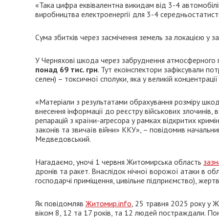
«Така цифра еквівалентна викидам від 3-4 автомобілів
виробництва електроенергії для 3-4 середньостатистич
Сума збитків через засмічення земель за локацією у 
У Черняхові шкода через забруднення атмосферного п
понад 69 тис. грн
. Тут екоінспектори зафіксували по
селен) – токсичної сполуки, яка у великій концентрац
«Матеріали з результатами обрахування розміру шкод
внесення інформації до реєстру військових злочинів,
репарацій з країни-агресора у рамках відкритих кри
законів та звичаїв війни» ККУ», – повідомив начальник
Медведовський.
Нагадаємо, уночі 1 червня Житомирська область
зазн
дронів та ракет. Внаслідок нічної ворожої атаки в об
господарчі приміщення, цивільне підприємство), жерт
Як повідомляв
Житомир.info
, 25 травня 2025 року у 
віком 8, 12 та 17 років, та 12 людей постраждали. П