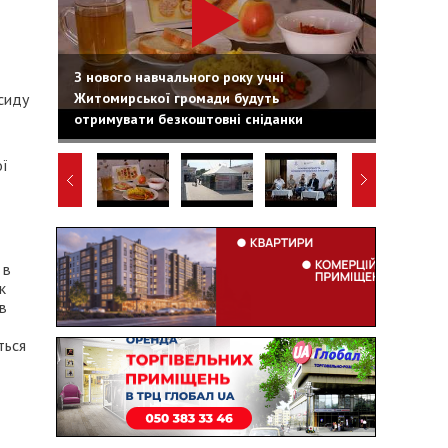
З нового навчального року учні
Житомирської громади будуть
сиду
отримувати безкоштовні сніданки
ї
 в
к
 в
ться