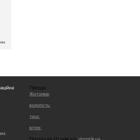
аційна
Погода
Житомир
вологість:
тиск:
вітер:
них
Погода на 10 днів від
sinoptik.ua