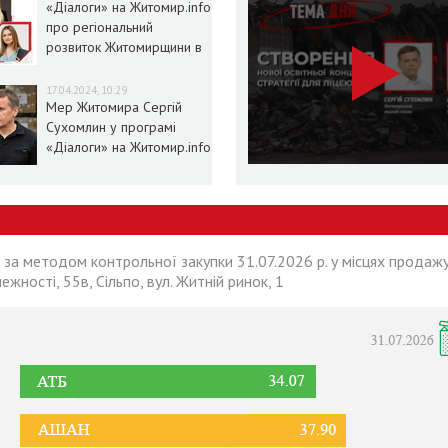
«Діалоги» на Житомир.info
про регіональний
розвиток Житомирщини в
умовах воєнного стану
17.04.2024, 10:29
Мер Житомира Сергій
Сухомлин у програмі
«Діалоги» на Житомир.info
 за методом контрольної закупки 31.07.2026 р. у місцях продажу
лежності, 55в, Сільпо, вул. Житній ринок, 1