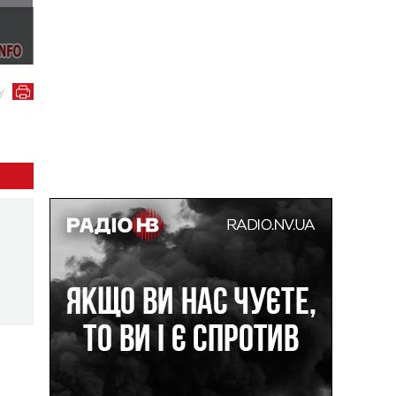
Фото пресслужби Державної екологічної інспекції Пол
у