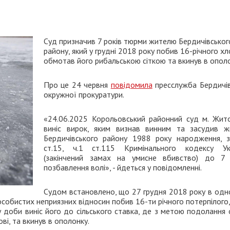
Суд призначив 7 років тюрми жителю Бердичівськог
району, який у грудні 2018 року побив 16-річного хл
обмотав його рибальською сіткою та вкинув в ополо
Про це 24 червня
повідомила
пресслужба Бердичів
окружної прокуратури.
«24.06.2025 Корольовський районний суд м. Жит
виніс вирок, яким визнав винним та засудив ж
Бердичівського району 1988 року народження, з
ст.15, ч.1 ст.115 Кримінального кодексу Ук
(закінчений замах на умисне вбивство) до 7 
позбавлення волі», - йдеться у повідомленні.
Судом встановлено, що 27 грудня 2018 року в одно
 особистих неприязних відносин побив 16-ти річного потерпілого,
 доби виніс його до сільського ставка, де з метою подолання
ві, та вкинув в ополонку.