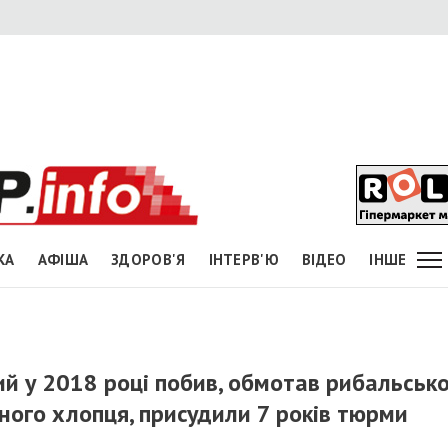
КА
АФІША
ЗДОРОВ'Я
ІНТЕРВ'Ю
ВІДЕО
ІНШЕ
й у 2018 році побив, обмотав рибальськ
чного хлопця, присудили 7 років тюрми