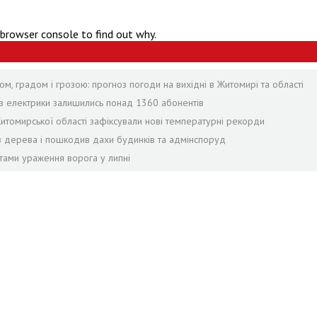
 browser console to find out why.
ом, градом і грозою: прогноз погоди на вихідні в Житомирі та області
без електрики залишились понад 1360 абонентів
Житомирської області зафіксували нові температурні рекорди
лив дерева і пошкодив дахи будинків та адмінспоруд
тами ураження ворога у липні