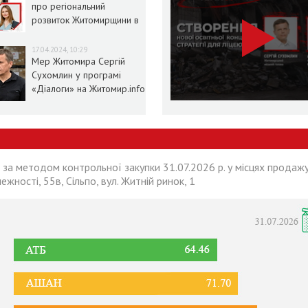
про регіональний
розвиток Житомирщини в
умовах воєнного стану
17.04.2024, 10:29
Мер Житомира Сергій
Сухомлин у програмі
«Діалоги» на Житомир.info
 за методом контрольної закупки 31.07.2026 р. у місцях продажу
лежності, 55в, Сільпо, вул. Житній ринок, 1