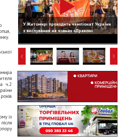
У Житомирі проходить чемпіонат України
о
з веслування на човнах «Дракон»
опця,
нку.
ської
омира
ителя
а ч.2
раїни
років
му із
 після
 опору