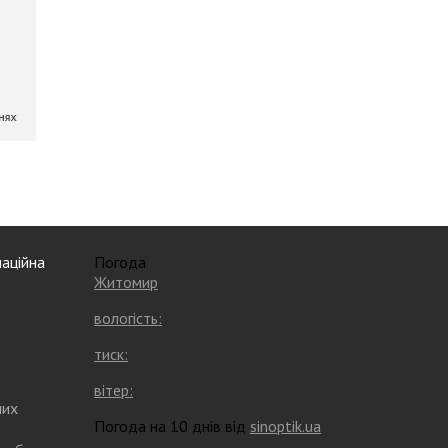
аційна
Погода
Житомир
вологість:
тиск:
вітер:
них
Погода на 10 днів від
sinoptik.ua