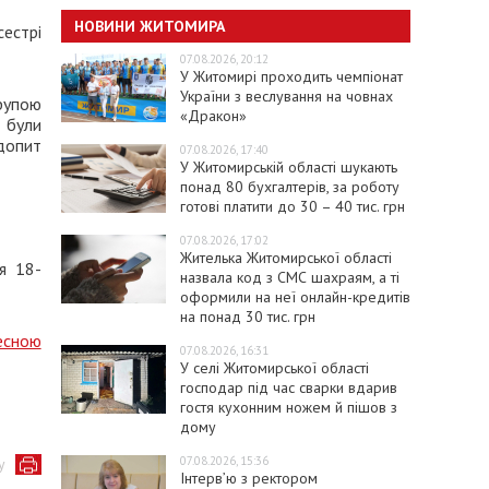
НОВИНИ ЖИТОМИРА
сестрі
07.08.2026, 20:12
У Житомирі проходить чемпіонат
України з веслування на човнах
рупою
«Дракон»
и були
допит
07.08.2026, 17:40
У Житомирській області шукають
понад 80 бухгалтерів, за роботу
готові платити до 30 – 40 тис. грн
07.08.2026, 17:02
Жителька Житомирської області
я 18-
назвала код з СМС шахраям, а ті
оформили на неї онлайн-кредитів
на понад 30 тис. грн
есною
07.08.2026, 16:31
У селі Житомирської області
господар під час сварки вдарив
гостя кухонним ножем й пішов з
дому
07.08.2026, 15:36
у
Інтерв’ю з ректором