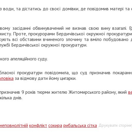
з води, та дістатись до своєї домівки, де повідомив матері та 
овому засіданні обвинувачений не визнав свою вину взагалі. Г
хисту. Проте, прокурорами Бердичівської окружної прокуратур
джують всі обставини вчиненого злочину та вміло побудовано 
службі Бердичівської окружної прокуратури.
ого апеляційного суду.
ласної прокуратури повідомила, що суд призначив покаранн
оловіка
за відмову дати йому цигарки.
д призначив 9 років тюрми жителю Житомирського району, який
в
ілька днів.
неповнолітній
конфлікт
сокира
рибальська сітка
Друкувати сторінк