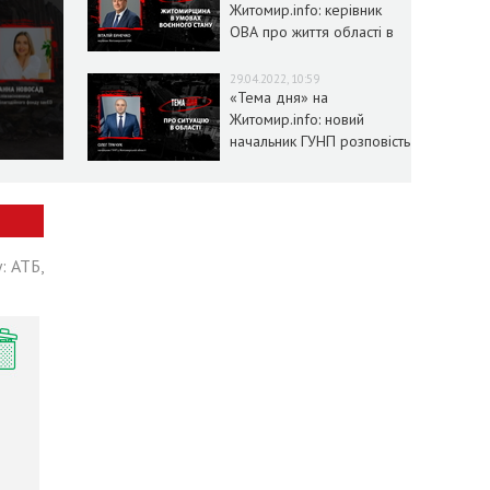
Житомир.info: керівник
ОВА про життя області в
умовах воєнного стану
29.04.2022, 10:59
«Тема дня» на
Житомир.info: новий
начальник ГУНП розповість
про ситуацію в області
: АТБ,