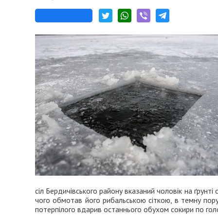
сіл Бердичівського району вказаний чоловік на ґрунті
чого обмотав його рибальською сіткою, в темну пору
потерпілого вдарив останнього обухом сокири по голо