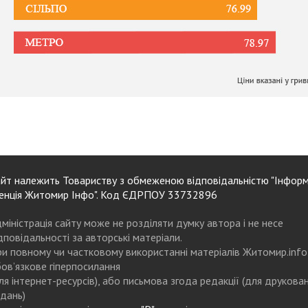
йт належить Товариству з обмеженою відповідальністю "Інформ
енція Житомир Інфо". Код ЄДРПОУ 33732896
міністрація сайту може не розділяти думку автора і не несе
дповідальності за авторські матеріали.
и повному чи частковому використанні матеріалів Житомир.info
ов’язкове гіперпосилання
ля інтернет-ресурсів), або письмова згода редакції (для друкова
дань)