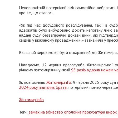
Неповнолітній потерпілий зміг самостійно вибратись і
про те, що сталось.
«Як під час досудового розслідування, так і в суд
адвокатів було вибудовано досить непогану лінію за
надані суду беззаперечні докази вини, які підтвер
свідків у вказаному провадженні», - зазначили у прес
Вказаний вирок може бути оскаржений до Житомирськ
Нагадаємо, 12 червня пресслужба Житомирської об
річному житомирянину, який
95 разів вдарив ножем ч
Як повідомляв
Житомир.info
, 9 червня 2025 року су
2024 року підпалив брата
, потерпілий помер через дек
Житомир.info
Теги:
замах на вбивство
ополонка
прокуратура
вирок