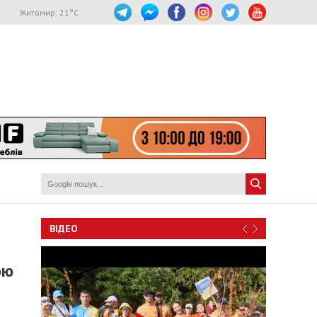
Житомир:
21
°C
ВІДЕО
ою