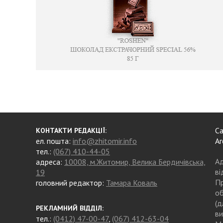
Са
КОНТАКТИ РЕДАКЦІЇ:
ел. пошта:
info@zhitomir.info
Аг
тел.:
(067) 410-44-05
Ад
адреса:
10008, м.Житомир, Велика Бердичівська,
ві
19
Пр
головний редактор:
Тамара Коваль
об
(д
РЕКЛАМНИЙ ВІДДІЛ:
ви
тел.:
(0412) 47-00-47
,
(067) 412-63-04