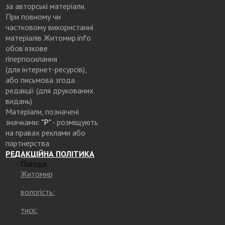
за авторські матеріали.
При повному чи
частковому використанні
матеріалів Житомир.info
обов’язкове
гіперпосилання
(для інтернет-ресурсів),
або письмова згода
редакції (для друкованих
видань)
Матеріали, позначені
значками:
"Р"
- розміщують
на правах реклами або
партнерства
РЕДАКЦІЙНА ПОЛІТИКА
Погода
Житомир
вологість:
тиск: