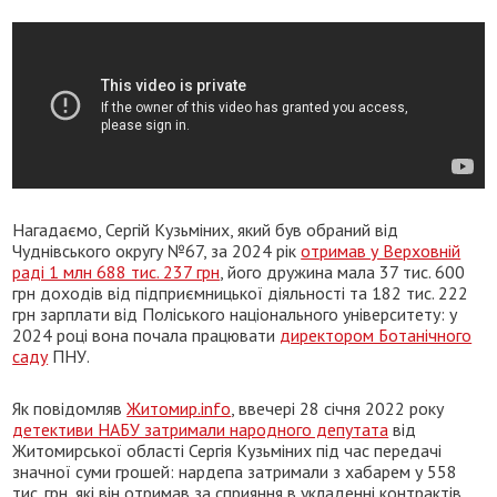
Нагадаємо, Сергій Кузьміних, який був обраний від
Чуднівського округу №67, за 2024 рік
отримав у Верховній
раді 1 млн 688 тис. 237 грн
, його дружина мала 37 тис. 600
грн доходів від підприємницької діяльності та 182 тис. 222
грн зарплати від Поліського національного університету: у
2024 році вона почала працювати
директором Ботанічного
саду
ПНУ.
Як повідомляв
Житомир.info
, ввечері 28 січня 2022 року
детективи НАБУ затримали народного депутата
від
Житомирської області Сергія Кузьміних під час передачі
значної суми грошей: нардепа затримали з хабарем у 558
тис. грн, які він отримав за сприяння в укладенні контрактів