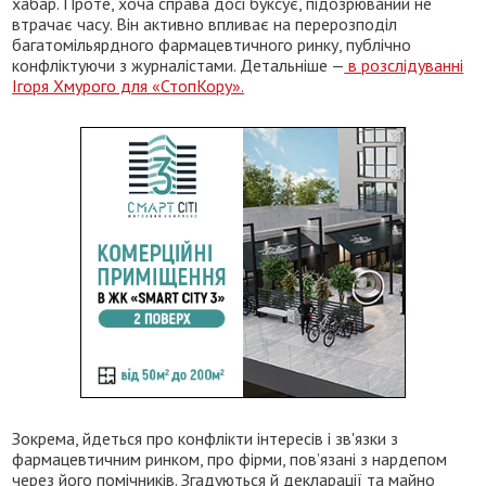
хабар. Проте, хоча справа досі буксує, підозрюваний не
втрачає часу. Він активно впливає на перерозподіл
багатомільярдного фармацевтичного ринку, публічно
конфліктуючи з журналістами. Детальніше —
в розслідуванні
Ігоря Хмурого для «СтопКору».
Зокрема, йдеться про конфлікти інтересів і зв'язки з
фармацевтичним ринком, про фірми, пов’язані з нардепом
через його помічників. Згадуються й декларації та майно