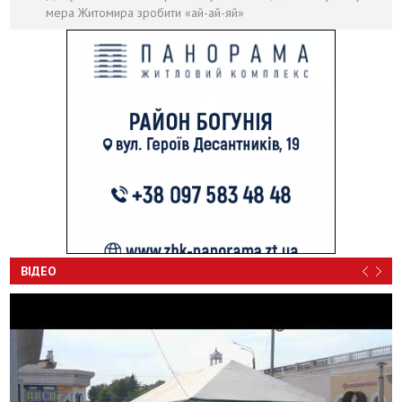
мера Житомира зробити «ай-ай-яй»
ВІДЕО