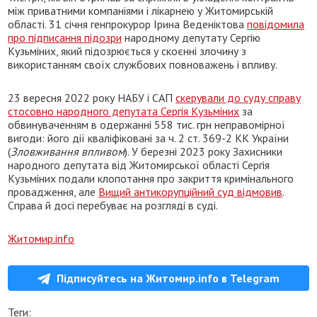
між приватними компаніями і лікарнею у Житомирській
області. 31 січня генпрокурор Ірина Веденіктова
повідомила
про підписання підозри
народному депутату Сергію
Кузьміних, який підозрюється у скоєнні злочину з
використанням своїх службових повноважень і впливу.
23 вересня 2022 року НАБУ і САП
скерували до суду справу
стосовно народного депутата Сергія Кузьміних
за
обвинуваченням в одержанні 558 тис. грн неправомірної
вигоди: його дії кваліфіковані за ч. 2 ст. 369-2 КК України
(
Зловживання впливом
). У березні 2023 року Захисники
народного депутата від Житомирської області Сергія
Кузьміних подали клопотання про закриття кримінального
провадження, але
Вищий антикорупційний суд відмовив
.
Справа й досі перебуває на розгляді в суді.
Житомир.info
Підписуйтесь на Житомир.info в Telegram
Теги: