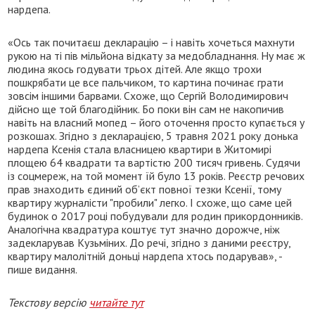
нардепа.
«Ось так почитаєш декларацію – і навіть хочеться махнути
рукою на ті пів мільйона відкату за медобладнання. Ну має ж
людина якось годувати трьох дітей. Але якщо трохи
пошкрябати це все пальчиком, то картина починає грати
зовсім іншими барвами. Схоже, що Сергій Володимирович
дійсно ще той благодійник. Бо поки він сам не накопичив
навіть на власний мопед – його оточення просто купається у
розкошах. Згідно з декларацією, 5 травня 2021 року донька
нардепа Ксенія стала власницею квартири в Житомирі
площею 64 квадрати та вартістю 200 тисяч гривень. Судячи
із соцмереж, на той момент їй було 13 років. Реєстр речових
прав знаходить єдиний об’єкт повної тезки Ксенії, тому
квартиру журналісти "пробили" легко. І схоже, що саме цей
будинок о 2017 році побудували для родин прикордонників.
Аналогічна квадратура коштує тут значно дорожче, ніж
задекларував Кузьміних. До речі, згідно з даними реєстру,
квартиру малолітній доньці нардепа хтось подарував», -
пише видання.
Текстову версію
читайте тут