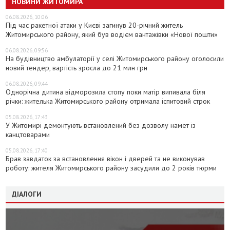
НОВИНИ ЖИТОМИРА
06.08.2026, 10:06
Під час ракетної атаки у Києві загинув 20-річний житель
Житомирського району, який був водієм вантажівки «Нової пошти»
06.08.2026, 09:56
На будівництво амбулаторії у селі Житомирського району оголосили
новий тендер, вартість зросла до 21 млн грн
06.08.2026, 09:44
Однорічна дитина відморозила стопу поки матір випивала біля
річки: жителька Житомирського району отримала іспитовий строк
05.08.2026, 17:43
У Житомирі демонтують встановлений без дозволу намет із
канцтоварами
05.08.2026, 17:40
Брав завдаток за встановлення вікон і дверей та не виконував
роботу: жителя Житомирського району засудили до 2 років тюрми
ДІАЛОГИ