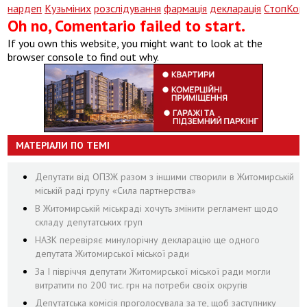
нардеп
Кузьміних
розслідування
фармація
декларація
СтопКор
Oh no, Comentario failed to start.
If you own this website, you might want to look at the
browser console to find out why.
МАТЕРІАЛИ ПО ТЕМІ
Депутати від ОПЗЖ разом з іншими створили в Житомирській
міській раді групу «Сила партнерства»
В Житомирській міськраді хочуть змінити регламент щодо
складу депутатських груп
НАЗК перевіряє минулорічну декларацію ще одного
депутата Житомирської міської ради
За І півріччя депутати Житомирської міської ради могли
витратити по 200 тис. грн на потреби своїх округів
Депутатська комісія проголосувала за те, щоб заступнику