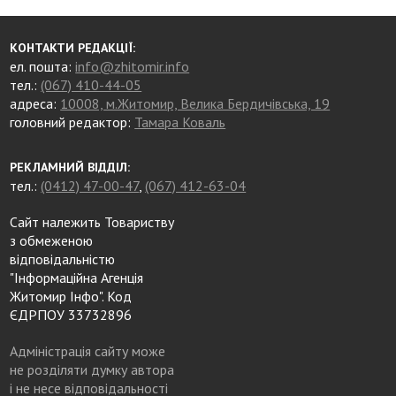
КОНТАКТИ РЕДАКЦІЇ:
ел. пошта:
info@zhitomir.info
тел.:
(067) 410-44-05
адреса:
10008, м.Житомир, Велика Бердичівська, 19
головний редактор:
Тамара Коваль
РЕКЛАМНИЙ ВІДДІЛ:
тел.:
(0412) 47-00-47
,
(067) 412-63-04
Сайт належить Товариству
з обмеженою
відповідальністю
"Інформаційна Агенція
Житомир Інфо". Код
ЄДРПОУ 33732896
Адміністрація сайту може
не розділяти думку автора
і не несе відповідальності