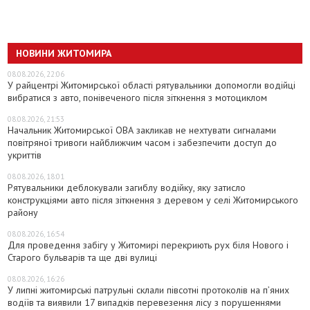
НОВИНИ ЖИТОМИРА
08.08.2026, 22:06
У райцентрі Житомирської області рятувальники допомогли водійці
вибратися з авто, понівеченого після зіткнення з мотоциклом
08.08.2026, 21:53
Начальник Житомирської ОВА закликав не нехтувати сигналами
повітряної тривоги найближчим часом і забезпечити доступ до
укриттів
08.08.2026, 18:01
Рятувальники деблокували загиблу водійку, яку затисло
конструкціями авто після зіткнення з деревом у селі Житомирського
району
08.08.2026, 16:54
Для проведення забігу у Житомирі перекриють рух біля Нового і
Старого бульварів та ще дві вулиці
08.08.2026, 16:26
У липні житомирські патрульні склали півсотні протоколів на пʼяних
водіїв та виявили 17 випадків перевезення лісу з порушеннями