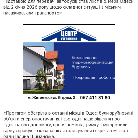
Підставою для передачі автобусів став лист в.о. мера Одеси
від 2 січня 2026 року щодо складної ситуації з міським
пасажирським транспортом.
«Протягом обстрілів в останні місяці в Одесі були зруйновані
об’єкти енергопостачання, і сьогодні наше рішення про
єдність, про допомогу, про взаємопідтримку. І ми зробили
гарну справу», - сказала після голосування секретар міської
ради Галина Шиманська.