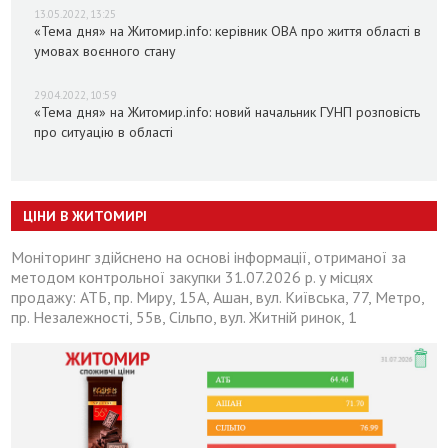
13.05.2022, 13:25
«Тема дня» на Житомир.info: керівник ОВА про життя області в
умовах воєнного стану
29.04.2022, 10:59
«Тема дня» на Житомир.info: новий начальник ГУНП розповість
про ситуацію в області
ЦІНИ В ЖИТОМИРІ
Моніторинг здійснено на основі інформації, отриманої за
методом контрольної закупки 31.07.2026 р. у місцях
продажу: АТБ, пр. Миру, 15А, Ашан, вул. Київська, 77, Метро,
пр. Незалежності, 55в, Сільпо, вул. Житній ринок, 1