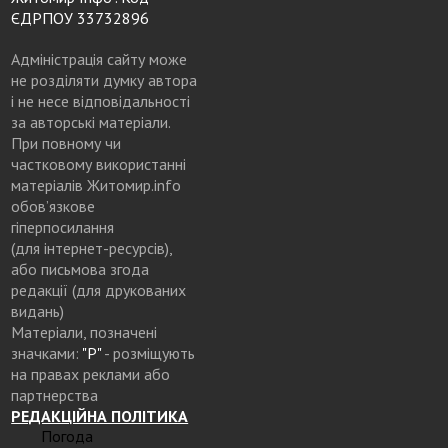
ЄДРПОУ 33732896
Адміністрація сайту може
не розділяти думку автора
і не несе відповідальності
за авторські матеріали.
При повному чи
частковому використанні
матеріалів Житомир.info
обов’язкове
гіперпосилання
(для інтернет-ресурсів),
або письмова згода
редакції (для друкованих
видань)
Матеріали, позначені
значками:
"Р"
- розміщують
на правах реклами або
партнерства
РЕДАКЦІЙНА ПОЛІТИКА
Погода