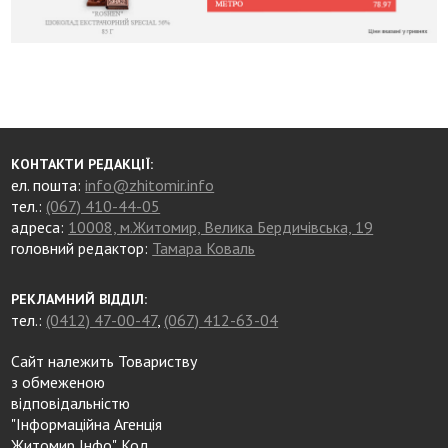
КОНТАКТИ РЕДАКЦІЇ:
ел. пошта:
info@zhitomir.info
тел.:
(067) 410-44-05
адреса:
10008, м.Житомир, Велика Бердичівська, 19
головний редактор:
Тамара Коваль
РЕКЛАМНИЙ ВІДДІЛ:
тел.:
(0412) 47-00-47
,
(067) 412-63-04
Сайт належить Товариству
з обмеженою
відповідальністю
"Інформаційна Агенція
Житомир Інфо". Код