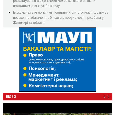
розслідування щодо смерті чоловіка, якого визнали
придатним для служби в тилу
Екскомандувач логістики Повітряних сил отримав підозру за
незаконне збагачення, більшість нерухомості придбана у
Житомирі та області
ВІДЕО