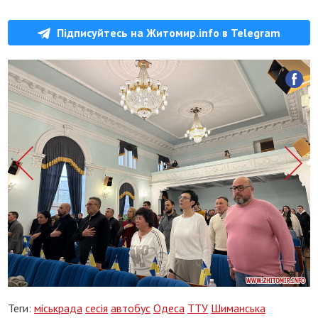
Підписуйтесь на Житомир.info в Telegram
Теги:
міськрада
сесія
автобус
Одеса
ТТУ
Шиманська