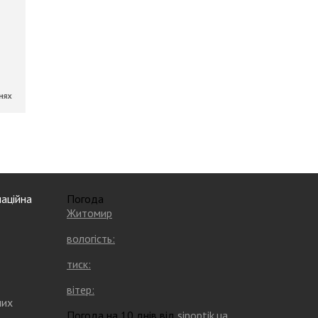
аційна
Погода
Житомир
вологість:
тиск:
вітер:
них
Погода на 10 днів від
sinoptik.ua