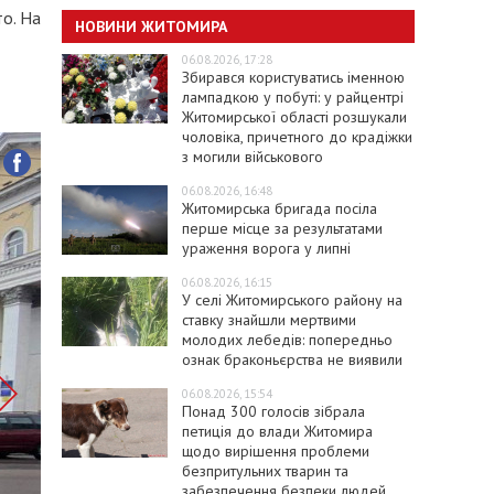
то. На
НОВИНИ ЖИТОМИРА
06.08.2026, 17:28
Збирався користуватись іменною
лампадкою у побуті: у райцентрі
Житомирської області розшукали
чоловіка, причетного до крадіжки
з могили військового
06.08.2026, 16:48
Житомирська бригада посіла
перше місце за результатами
ураження ворога у липні
06.08.2026, 16:15
У селі Житомирського району на
ставку знайшли мертвими
молодих лебедів: попередньо
ознак браконьєрства не виявили
06.08.2026, 15:54
Понад 300 голосів зібрала
петиція до влади Житомира
щодо вирішення проблеми
безпритульних тварин та
забезпечення безпеки людей