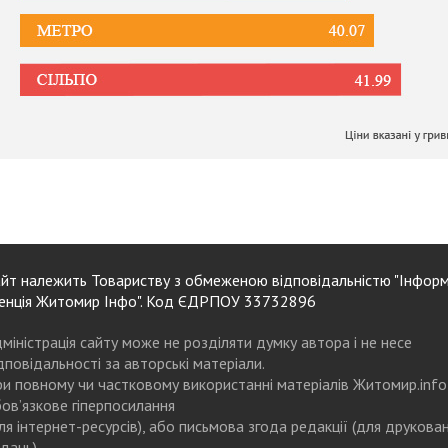
йт належить Товариству з обмеженою відповідальністю "Інформ
енція Житомир Інфо". Код ЄДРПОУ 33732896
міністрація сайту може не розділяти думку автора і не несе
дповідальності за авторські матеріали.
и повному чи частковому використанні матеріалів Житомир.info
ов’язкове гіперпосилання
ля інтернет-ресурсів), або письмова згода редакції (для друкова
дань)