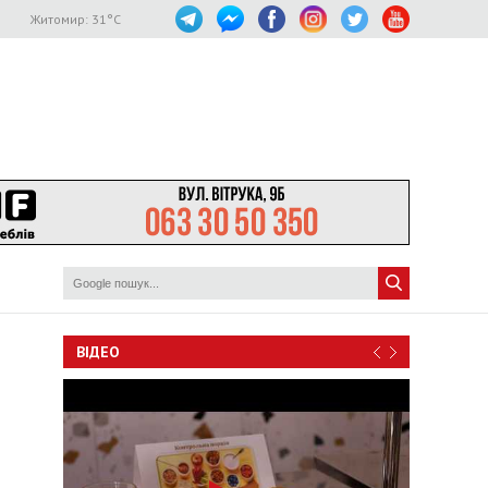
Житомир:
31
°C
ВІДЕО