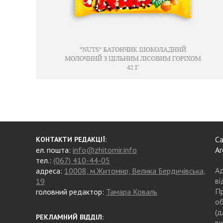
Са
КОНТАКТИ РЕДАКЦІЇ:
ел. пошта:
info@zhitomir.info
Аг
тел.:
(067) 410-44-05
Ад
адреса:
10008, м.Житомир, Велика Бердичівська,
ві
19
Пр
головний редактор:
Тамара Коваль
об
(д
РЕКЛАМНИЙ ВІДДІЛ:
ви