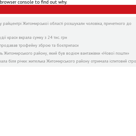
 browser console to find out why.
у райцентрі Житомирської області розшукали чоловіка, причетного до
дії краси вкрала сумку з 24 тис. грн
й продавав трофейну зброю та боєприпаси
ель Житомирського району, який був водієм вантажівки «Нової пошти»
ала біля річки: жителька Житомирського району отримала іспитовий стр