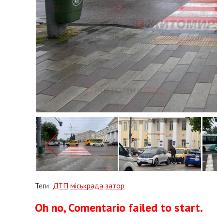
Теги:
ДТП
міськрада
затор
Oh no, Comentario failed to start.