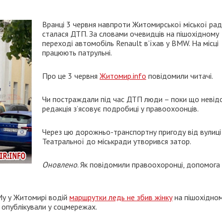
Вранці 3 червня навпроти Житомирської міської ра
сталася ДТП. За словами очевидців на пішохідному
переході автомобіль Renault в’їхав у BMW. На місці
працюють патрульні.
Про це 3 червня
Житомир.info
повідомили читачі.
Чи постраждали під час ДТП люди – поки що невід
редакція з’ясовує подробиці у правоохоонців.
Через цю дорожньо-транспортну пригоду від вулиці
Театральної до міськради утворився затор.
Оновлено
. Як повідомили правоохоронці, допомога
Му у Житомирі водій
маршрутки ледь не збив жінку
на пішохідно
е опублікували у соцмережах.