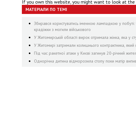
If you own this website, you might want to look at the
МАТЕРІАЛИ ПО ТЕМІ
Збирався користуватись іменною лампадкою у побуті: 
крадіжки з могили військового
У Житомирській області вирок отримала жінка, яка у сту
У Житомирі затримали колишнього контрактника, яки
Під час ракетної атаки у Києві загинув 20-річний жит
Однорічна дитина відморозила стопу поки матір випив