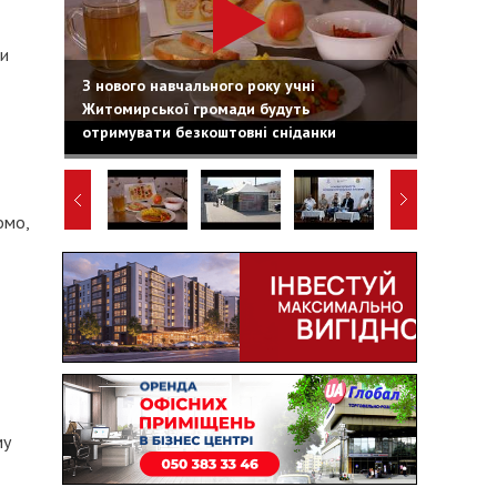
ди
З нового навчального року учні
Житомирської громади будуть
отримувати безкоштовні сніданки
омо,
му