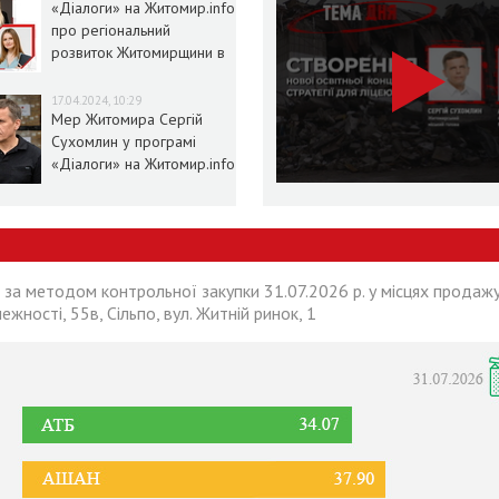
«Діалоги» на Житомир.info
про регіональний
розвиток Житомирщини в
умовах воєнного стану
17.04.2024, 10:29
Мер Житомира Сергій
Сухомлин у програмі
«Діалоги» на Житомир.info
 за методом контрольної закупки 31.07.2026 р. у місцях продажу
лежності, 55в, Сільпо, вул. Житній ринок, 1