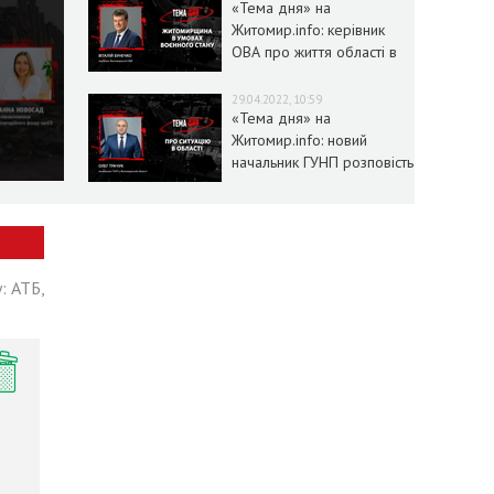
«Тема дня» на
Житомир.info: керівник
ОВА про життя області в
умовах воєнного стану
29.04.2022, 10:59
«Тема дня» на
Житомир.info: новий
начальник ГУНП розповість
про ситуацію в області
: АТБ,