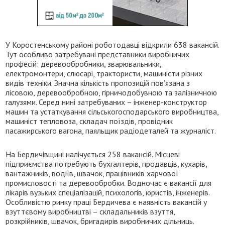
У Коростенському районі роботодавці відкрили 638 вакансій.
Тут особливо затребувані представники виробничих
професій: деревообробники, зварювальники,
електромонтери, слюсарі, трактористи, машиністи різних
видів техніки. Значна кількість пропозицій пов’язана з
лісовою, деревообробною, гірничодобувною та залізничною
галузями. Серед нині затребуваних – інженер-конструктор
машин та устаткування сільськогосподарського виробництва,
машиніст тепловоза, складач поїздів, провідник
пасажирського вагона, паяльщик радіодеталей та журналіст.
На Бердичівщині налічується 258 вакансій. Місцеві
підприємства потребують бухгалтерів, продавців, кухарів,
вантажників, водіїв, швачок, працівників харчової
промисловості та деревообробки. Водночас є вакансії для
лікарів вузьких спеціалізацій, психологів, юристів, інженерів.
Особливістю ринку праці Бердичева є наявність вакансій у
взуттєвому виробництві – складальників взуття,
розкрійників, швачок, бригадирів виробничих дільниць.