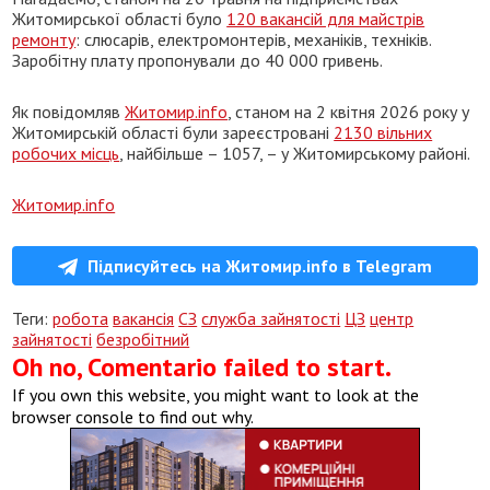
Житомирської області було
120 вакансій для майстрів
ремонту
: слюсарів, електромонтерів, механіків, техніків.
Заробітну плату пропонували до 40 000 гривень.
Як повідомляв
Житомир.info
, станом на 2 квітня 2026 року у
Житомирській області були зареєстровані
2130 вільних
робочих місць
, найбільше – 1057, – у Житомирському районі.
Житомир.info
Підписуйтесь на Житомир.info в Telegram
Теги:
робота
вакансія
СЗ
служба зайнятості
ЦЗ
центр
зайнятості
безробітний
Oh no, Comentario failed to start.
If you own this website, you might want to look at the
browser console to find out why.