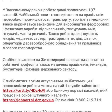
У Звягельському районі роботодавці пропонують 197
вакансій. Найбільший попит спостерігається на працівників
переробної промисловості, транспорту, торгівлі та медицини.
Район вирізняється вакансіями для виробництва фарфорових
і фаянсових виробів: відливальників, глазурувальників,
готувачів мас та розчинів. Також роботодавці шукають
лікарів, медичних сестер, трактористів, водіїв, швачок,
операторів деревообробного обладнання та працівників
лісового господарства.
Стабільно високим на Житомирщині залишається попит на
робітничі професії, а також медичних працівників, інженерів,
бухгалтерів і фахівців державного сектору.
Ознайомитися з усіма актуальними на Житомирщині
пропозиціями роботи можна на сайті служби зайнятості
https://cutt.ly/4Dz4cVI
або Єдиному порталі вакансій, який
працює на основі штучного інтелекту -
https://jobportal.dcz.gov.ua
. Гаряча лінія 0 800 219 714.
Нагадаємо, станом на 20 травня на підприємствах