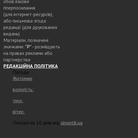
обов’язкове
гіперпосилання
(для інтернет-ресурсів),
або письмова згода
редакції (для друкованих
видань)
Матеріали, позначені
значками:
"Р"
- розміщують
на правах реклами або
партнерства
РЕДАКЦІЙНА ПОЛІТИКА
Погода
Житомир
вологість:
тиск:
вітер:
Погода на 10 днів від
sinoptik.ua