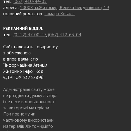
тел.:
(067) 410-44-05
адреса:
10008, м.Житомир, Велика Бердичівська, 19
головний редактор:
Тамара Коваль
РЕКЛАМНИЙ ВІДДІЛ:
тел.:
(0412) 47-00-47
,
(067) 412-63-04
Сайт належить Товариству
з обмеженою
відповідальністю
"Інформаційна Агенція
Житомир Інфо". Код
ЄДРПОУ 33732896
Адміністрація сайту може
не розділяти думку автора
і не несе відповідальності
за авторські матеріали.
При повному чи
частковому використанні
матеріалів Житомир.info