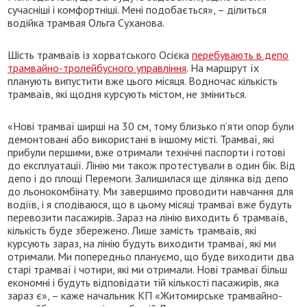
сучасніші і комфортніші. Мені подобається», – ділиться
водійка трамвая Ольга Суханова.
Шість трамваїв із хорватського Осієка
перебувають в депо
трамвайно-тролейбусного управління
. На маршрут їх
планують випустити вже цього місяця. Водночас кількість
трамваїв, які щодня курсують містом, не зміниться.
«Нові трамваї ширші на 30 см, тому близько п’яти опор були
демонтовані або використані в іншому місті. Трамваї, які
прибули першими, вже отримали технічні паспорти і готові
до експлуатації. Лінію ми також протестували в один бік. Від
депо і до площі Перемоги. Залишилася ще ділянка від депо
до льонокомбінату. Ми завершимо проводити навчання для
водіїв, і я сподіваюся, що в цьому місяці трамваї вже будуть
перевозити пасажирів. Зараз на лінію виходить 6 трамваїв,
кількість буде збережено. Лише замість трамваїв, які
курсують зараз, на лінію будуть виходити трамваї, які ми
отримали. Ми попередньо плануємо, що буде виходити два
старі трамваї і чотири, які ми отримали. Нові трамваї більш
економні і будуть відповідати тій кількості пасажирів, яка
зараз є», – каже начальник КП «Житомирське трамвайно-