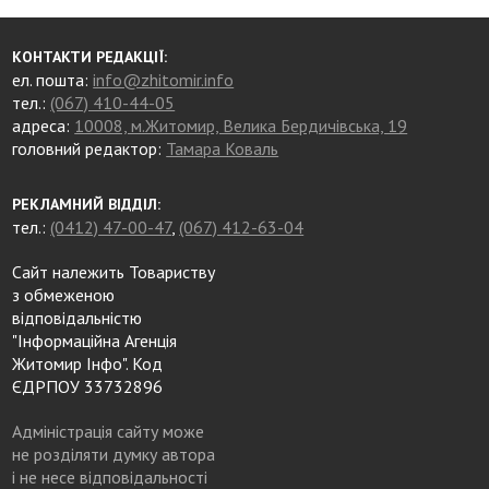
КОНТАКТИ РЕДАКЦІЇ:
ел. пошта:
info@zhitomir.info
тел.:
(067) 410-44-05
адреса:
10008, м.Житомир, Велика Бердичівська, 19
головний редактор:
Тамара Коваль
РЕКЛАМНИЙ ВІДДІЛ:
тел.:
(0412) 47-00-47
,
(067) 412-63-04
Сайт належить Товариству
з обмеженою
відповідальністю
"Інформаційна Агенція
Житомир Інфо". Код
ЄДРПОУ 33732896
Адміністрація сайту може
не розділяти думку автора
і не несе відповідальності