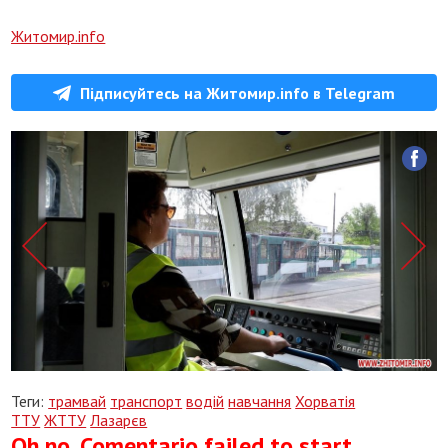
Житомир.info
Підписуйтесь на Житомир.info в Telegram
Теги:
трамвай
транспорт
водій
навчання
Хорватія
ТТУ
ЖТТУ
Лазарєв
Oh no, Comentario failed to start.