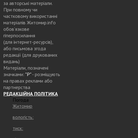
за авторські матеріали.
При повному чи
частковому використанні
матеріалів Житомир.info
обов’язкове
гіперпосилання
(для інтернет-ресурсів),
або письмова згода
редакції (для друкованих
видань)
Матеріали, позначені
значками:
"Р"
- розміщують
на правах реклами або
партнерства
РЕДАКЦІЙНА ПОЛІТИКА
Погода
Житомир
вологість:
тиск: