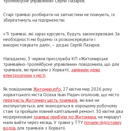
тролейбусне управління» Сергій Лазарєв.
Старі трамваї розбирати на запчастини не планують, їх
зберігатимуть на підприємстві.
«Ті трамваї, які зараз курсують, будуть законсервовані. За
необхідності ми будемо їх розконсервувати і
використовувати далі», – додає Сергій Лазарєв.
Нагадаємо, 3 червня пресслужба КП «Житомирське
трамвайно-тролейбусне управління» повідомила, що для
трамваїв, які приїхали з Хорватії,
замінили деякі
електроопори у місті
.
Як повідомляв
Житомир.info
, 27 квітня мер 2026 року
хорватського міста Осієка Іван Радич оголосив, що місто
передасть Житомиру шість трамваїв
, які вже не
експлуатуються, але знаходяться в хорошому робочому
стані та пройшли повний капітальний ремонт. 30 квітня два
модернізовані
трамваї прибули до Житомира
, на маршрут
мали вийти через місяць. У травні у ТТУ
почали підготовку
водіїв
для трамваїв з Хорватії.