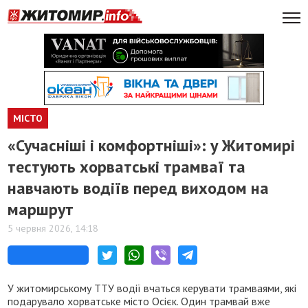
МІСТО
«Сучасніші і комфортніші»: у Житомирі
тестують хорватські трамваї та
навчають водіїв перед виходом на
маршрут
5 червня 2026, 14:18
У житомирському ТТУ водії вчаться керувати трамваями, які
подарувало хорватське місто Осієк. Один трамвай вже