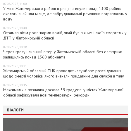
07.08.2026, 11:00
У місті Житомирського районі в річці загинули понад 1300 рибин:
екологи знайшли місце, де забруднювальні речовини потрапляють у
воду
07.08.2026, 10:40
Отримав вісім років тюрми водій, який був п’яним і скоїв смертельну
ДТП у Житомирській області
07.08.2026, 10:38
Через грозу і сильний вітер у Житомирській області без електрики
залишились понад 1360 абонентів
07.08.2026, 10:21
Житомирський обласний ТЦК проводить службове розслідування
щодо смерті чоловіка, якого визнали придатним для служби в тилу
07.08.2026, 10:15
Максимальна позначка досягла 39 градусів: у містах Житомирської
області зафіксували нові температурні рекорди
ДІАЛОГИ