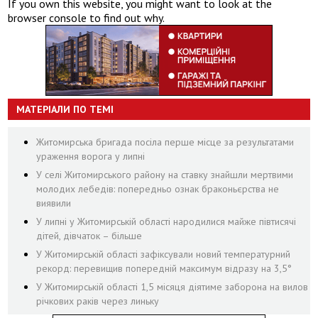
If you own this website, you might want to look at the
browser console to find out why.
МАТЕРІАЛИ ПО ТЕМІ
Житомирська бригада посіла перше місце за результатами
ураження ворога у липні
У селі Житомирського району на ставку знайшли мертвими
молодих лебедів: попередньо ознак браконьєрства не
виявили
У липні у Житомирській області народилися майже півтисячі
дітей, дівчаток – більше
У Житомирській області зафіксували новий температурний
рекорд: перевищив попередній максимум відразу на 3,5°
У Житомирській області 1,5 місяця діятиме заборона на вилов
річкових раків через линьку