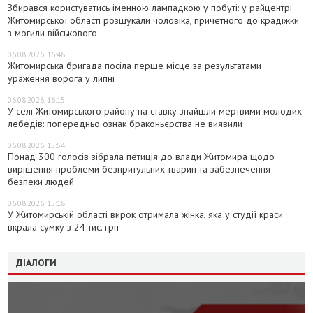
Збирався користуватись іменною лампадкою у побуті: у райцентрі
Житомирської області розшукали чоловіка, причетного до крадіжки
з могили військового
06.08.2026, 16:48
Житомирська бригада посіла перше місце за результатами
ураження ворога у липні
06.08.2026, 16:15
У селі Житомирського району на ставку знайшли мертвими молодих
лебедів: попередньо ознак браконьєрства не виявили
06.08.2026, 15:54
Понад 300 голосів зібрала петиція до влади Житомира щодо
вирішення проблеми безпритульних тварин та забезпечення
безпеки людей
06.08.2026, 15:18
У Житомирській області вирок отримала жінка, яка у студії краси
вкрала сумку з 24 тис. грн
ДІАЛОГИ