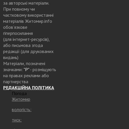
за авторські матеріали.
При повному чи
частковому використанні
матеріалів Житомир.info
обов’язкове
гіперпосилання
(для інтернет-ресурсів),
або письмова згода
редакції (для друкованих
видань)
Матеріали, позначені
значками:
"Р"
- розміщують
на правах реклами або
партнерства
РЕДАКЦІЙНА ПОЛІТИКА
Погода
Житомир
вологість:
тиск: