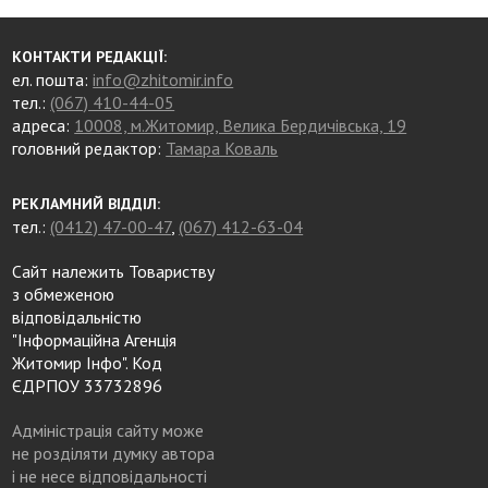
КОНТАКТИ РЕДАКЦІЇ:
ел. пошта:
info@zhitomir.info
тел.:
(067) 410-44-05
адреса:
10008, м.Житомир, Велика Бердичівська, 19
головний редактор:
Тамара Коваль
РЕКЛАМНИЙ ВІДДІЛ:
тел.:
(0412) 47-00-47
,
(067) 412-63-04
Сайт належить Товариству
з обмеженою
відповідальністю
"Інформаційна Агенція
Житомир Інфо". Код
ЄДРПОУ 33732896
Адміністрація сайту може
не розділяти думку автора
і не несе відповідальності