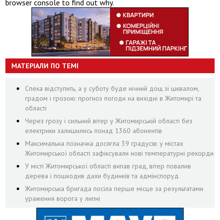
browser console to find out why.
МАТЕРІАЛИ ПО ТЕМІ
Спека відступить, а у суботу буде нічний дощ зі шквалом,
градом і грозою: прогноз погоди на вихідні в Житомирі та
області
Через грозу і сильний вітер у Житомирській області без
електрики залишились понад 1360 абонентів
Максимальна позначка досягла 39 градусів: у містах
Житомирської області зафіксували нові температурні рекорди
У місті Житомирської області випав град, вітер повалив
дерева і пошкодив дахи будинків та адмінспоруд
Житомирська бригада посіла перше місце за результатами
ураження ворога у липні