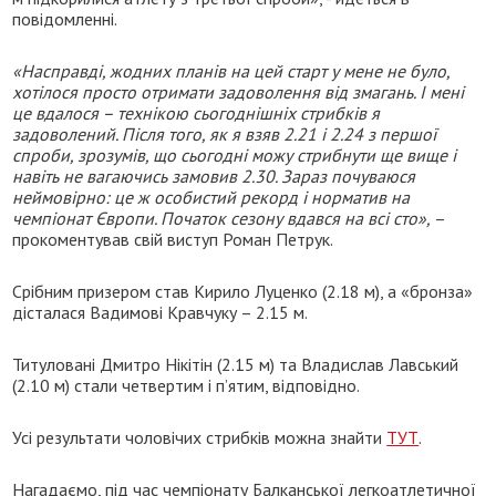
повідомленні.
«Насправді, жодних планів на цей старт у мене не було,
хотілося просто отримати задоволення від змагань. І мені
це вдалося – технікою сьогоднішніх стрибків я
задоволений. Після того, як я взяв 2.21 і 2.24 з першої
спроби, зрозумів, що сьогодні можу стрибнути ще вище і
навіть не вагаючись замовив 2.30. Зараз почуваюся
неймовірно: це ж особистий рекорд і норматив на
чемпіонат Європи. Початок сезону вдався на всі сто»,
–
прокоментував свій виступ Роман Петрук.
Срібним призером став Кирило Луценко (2.18 м), а «бронза»
дісталася Вадимові Кравчуку – 2.15 м.
Титуловані Дмитро Нікітін (2.15 м) та Владислав Лавський
(2.10 м) стали четвертим і пʼятим, відповідно.
Усі результати чоловічих стрибків можна знайти
ТУТ
.
Нагадаємо, під час чемпіонату Балканської легкоатлетичної