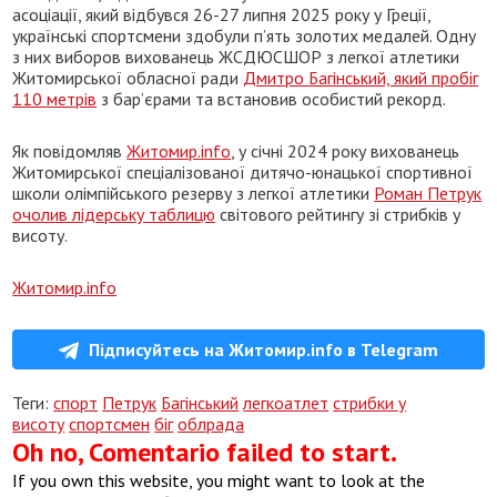
асоціації, який відбувся 26-27 липня 2025 року у Греції,
українські спортсмени здобули п’ять золотих медалей. Одну
з них виборов вихованець ЖСДЮСШОР з легкої атлетики
Житомирської обласної ради
Дмитро Багінський, який пробіг
110 метрів
з бар’єрами та встановив особистий рекорд.
Як повідомляв
Житомир.info
, у січні 2024 року вихованець
Житомирської спеціалізованої дитячо-юнацької спортивної
школи олімпійського резерву з легкої атлетики
Роман Петрук
очолив лідерську таблицю
світового рейтингу зі стрибків у
висоту.
Житомир.info
Підписуйтесь на Житомир.info в Telegram
Теги:
спорт
Петрук
Багінський
легкоатлет
стрибки у
висоту
спортсмен
біг
облрада
Oh no, Comentario failed to start.
If you own this website, you might want to look at the