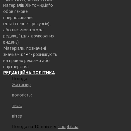
матеріалів Житомир.info
обов’язкове
гіперпосилання
(для інтернет-ресурсів),
або письмова згода
редакції (для друкованих
видань)
Матеріали, позначені
значками:
"Р"
- розміщують
на правах реклами або
партнерства
РЕДАКЦІЙНА ПОЛІТИКА
Погода
Житомир
вологість:
тиск:
вітер:
Погода на 10 днів від
sinoptik.ua