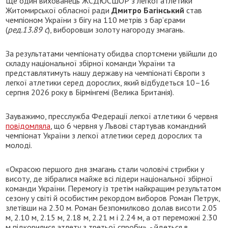
Ще один вихованець ЖСДЮСШОР з легкої атлетики
Житомирської обласної ради
Дмитро Багінський
став
чемпіоном України з бігу на 110 метрів з бар’єрами
(
ред.13.89 с
), виборовши золоту нагороду змагань.
За результатами чемпіонату обидва спортсмени увійшли до
складу національної збірної команди України та
представлятимуть нашу державу на чемпіонаті Європи з
легкої атлетики серед дорослих, який відбудеться 10–16
серпня 2026 року в Бірмінгемі (Велика Британія).
Зауважимо, пресслужба Федерації легкої атлетики 6 червня
повідомляла
, що 6 червня у Львові стартував командний
чемпіонат України з легкої атлетики серед дорослих та
молоді.
«Окрасою першого дня змагань стали чоловічі стрибки у
висоту, де зібралися майже всі лідери національної збірної
команди України. Перемогу із третім найкращим результатом
сезону у світі й особистим рекордом виборов Роман Петрук,
злетівши на 2.30 м. Роман безпомилково долав висоти 2.05
м, 2.10 м, 2.15 м, 2.18 м, 2.21 м і 2.24 м, а от переможні 2.30
м підкорилися атлету з третьої спроби», - йдеться в