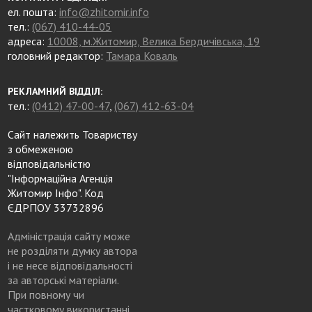
ел. пошта:
info@zhitomir.info
тел.:
(067) 410-44-05
адреса:
10008, м.Житомир, Велика Бердичівська, 19
головний редактор:
Тамара Коваль
РЕКЛАМНИЙ ВІДДІЛ:
тел.:
(0412) 47-00-47
,
(067) 412-63-04
Сайт належить Товариству
з обмеженою
відповідальністю
"Інформаційна Агенція
Житомир Інфо". Код
ЄДРПОУ 33732896
Адміністрація сайту може
не розділяти думку автора
і не несе відповідальності
за авторські матеріали.
При повному чи
частковому використанні