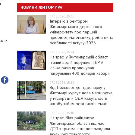
ї
НОВИНИ ЖИТОМИРА
07.08.2026, 15:36
Інтерв’ю з ректором
Житомирського державного
університету про перший
пріоритет, математику, рейтинги та
 але
особливості вступу-2026
07.08.2026, 15:24
На трасі у Житомирській області
п’яний водій порушив ПДР й
кілька разів пропонував
патрульним 400 доларів хабаря
07.08.2026, 15:12
Від Польової до гідропарку у
Житомирі курсує нова маршрутка,
у міськраді й ОДА кажуть, що в
автобусній мережі такої немає
07.08.2026, 15:10
На трасі біля райцентру
Житомирської області під час
ДТП з трьома авто постраждали
люди, рух транспорту