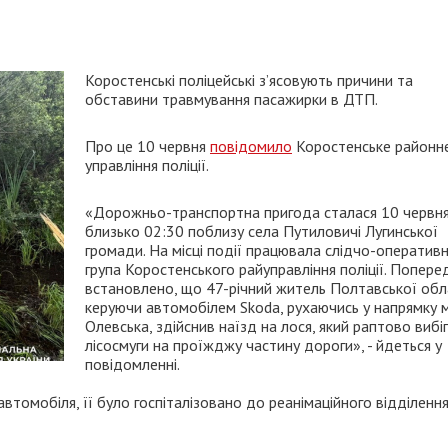
Коростенські поліцейські з’ясовують причини та
обставини травмування пасажирки в ДТП.
Про це 10 червня
повідомило
Коростенське районн
управління поліції.
«Дорожньо-транспортна пригода сталася 10 червн
близько 02:30 поблизу села Путиловичі Лугинської
громади. На місці події працювала слідчо-оператив
група Коростенського райуправління поліції. Попере
встановлено, що 47-річний житель Полтавської обла
керуючи автомобілем Skoda, рухаючись у напрямку м
Олевська, здійснив наїзд на лося, який раптово вибіг
лісосмуги на проїжджу частину дороги», - йдеться у
повідомленні.
томобіля, її було госпіталізовано до реанімаційного відділенн