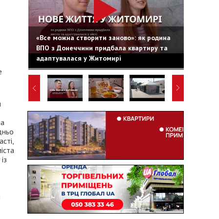
«Все можна створити заново»: як родина
ВПО з Донеччини придбала квартиру та
адаптувалася у Житомирі
е
я
на
дньо
сті,
іста
 із
я