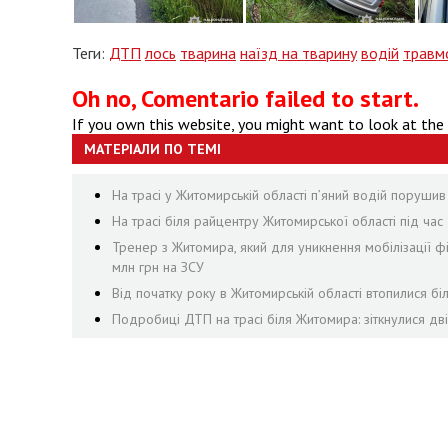
Теги:
ДТП
лось
тварина
наїзд на тварину
водій
травм
Oh no, Comentario failed to start.
If you own this website, you might want to look at the
МАТЕРІАЛИ ПО ТЕМІ
На трасі у Житомирській області п’яний водій поруши
На трасі біля райцентру Житомирської області під ча
Тренер з Житомира, який для уникнення мобілізації ф
млн грн на ЗСУ
Від початку року в Житомирській області втопилися бі
Подробиці ДТП на трасі біля Житомира: зіткнулися дві