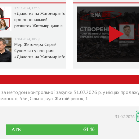
12.07.2024, 12:36
«Діалоги» на Житомир.info
про регіональний
розвиток Житомирщини в
умовах воєнного стану
17.04.2024, 10:29
Мер Житомира Сергій
Сухомлин у програмі
«Діалоги» на Житомир.info
 за методом контрольної закупки 31.07.2026 р. у місцях продажу
лежності, 55в, Сільпо, вул. Житній ринок, 1