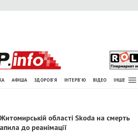
КА
АФІША
ЗДОРОВ'Я
ІНТЕРВ'Ю
ВІДЕО
ІНШЕ
у Житомирській області Skoda на смерть
рапила до реанімації