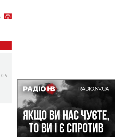
у
 0,5