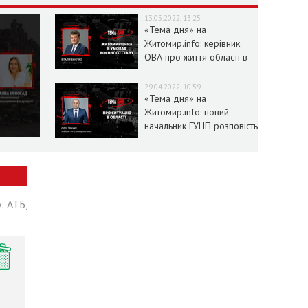
13.05.2022, 13:25
«Тема дня» на
Житомир.info: керівник
ОВА про життя області в
умовах воєнного стану
29.04.2022, 10:59
«Тема дня» на
Житомир.info: новий
начальник ГУНП розповість
про ситуацію в області
: АТБ,