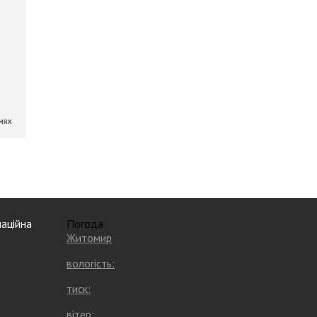
аційна
Погода
Житомир
вологість:
тиск:
вітер: