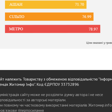
йт належить Товариству з обмеженою відповідальністю "Інформ
енція Житомир Інфо". Код ЄДРПОУ 33732896
міністрація сайту може не розділяти думку автора і не несе
дповідальності за авторські матеріали.
и повному чи частковому використанні матеріалів Житомир.info
ов’язкове гіперпосилання