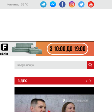
Житомир:
32
°C
ВІДЕО