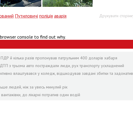
ований
Путиловичі
поліція
аварія
Друкувати сторінк
 browser console to find out why.
в ПДР й кілька разів пропонував патрульним 400 доларів хабаря
с ДТП з трьома авто постраждали люди, рух транспорту ускладнений
іктивно влаштувався у коледж, відшкодував завдані збитки та задонатив
льше людей, ніж за увесь минулий рік
 вантажівки, до лікарні потрапив один водій