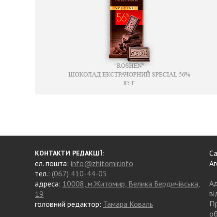
Са
КОНТАКТИ РЕДАКЦІЇ:
ел. пошта:
info@zhitomir.info
Аг
тел.:
(067) 410-44-05
Ад
адреса:
10008, м.Житомир, Велика Бердичівська,
ві
19
Пр
головний редактор:
Тамара Коваль
об