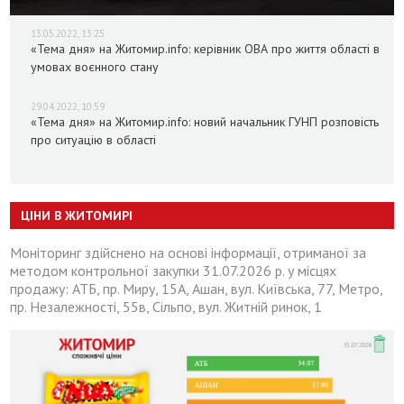
13.05.2022, 13:25
«Тема дня» на Житомир.info: керівник ОВА про життя області в
умовах воєнного стану
29.04.2022, 10:59
«Тема дня» на Житомир.info: новий начальник ГУНП розповість
про ситуацію в області
ЦІНИ В ЖИТОМИРІ
Моніторинг здійснено на основі інформації, отриманої за
методом контрольної закупки 31.07.2026 р. у місцях
продажу: АТБ, пр. Миру, 15А, Ашан, вул. Київська, 77, Метро,
пр. Незалежності, 55в, Сільпо, вул. Житній ринок, 1