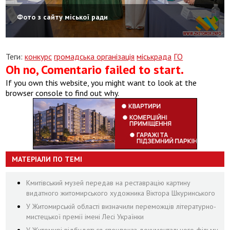
Фото з сайту міської ради
Теги:
конкурс
громадська організація
міськрада
ГО
Oh no, Comentario failed to start.
If you own this website, you might want to look at the
browser console to find out why.
МАТЕРІАЛИ ПО ТЕМІ
Кмитівський музей передав на реставрацію картину
видатного житомирського художника Віктора Шкуринського
У Житомирській області визначили переможців літературно-
мистецької премії імені Лесі Українки
У Житомирі відбудеться спецпоказ документального фільму