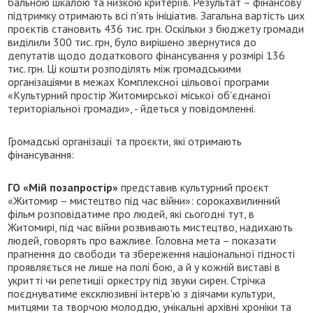
бальною шкалою та низкою критеріїв. Результат – фінансову
підтримку отримають всі п'ять ініціатив. Загальна вартість цих
проєктів становить 436 тис. грн. Оскільки з бюджету громади
виділили 300 тис. грн, було вирішено звернутися до
депутатів щодо додаткового фінансування у розмірі 136
тис. грн. Ці кошти розподілять між громадськими
організаціями в межах Комплексної цільової програми
«Культурний простір Житомирської міської об'єднаної
територіальної громади», - йдеться у повідомленні.
Громадські організації та проєкти, які отримають
фінансування:
ГО «Мій позапростір»
представив культурний проєкт
«Житомир – мистецтво під час війни»: сорокахвилинний
фільм розповідатиме про людей, які сьогодні тут, в
Житомирі, під час війни розвивають мистецтво, надихають
людей, говорять про важливе. Головна мета – показати
прагнення до свободи та збереження національної гідності
проявляється не лише на полі бою, а й у кожній виставі в
укритті чи репетиції оркестру під звуки сирен. Стрічка
поєднуватиме ексклюзивні інтерв'ю з діячами культури,
митцями та творчою молоддю, унікальні архівні хроніки та