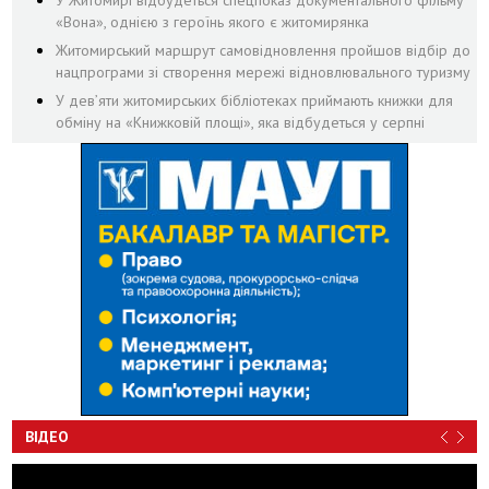
«Вона», однією з героїнь якого є житомирянка
Житомирський маршрут самовідновлення пройшов відбір до
нацпрограми зі створення мережі відновлювального туризму
У дев’яти житомирських бібліотеках приймають книжки для
обміну на «Книжковій площі», яка відбудеться у серпні
ВІДЕО