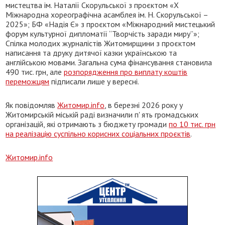
мистецтва ім. Наталії Скорульської з проєктом «X
Міжнародна хореографічна асамблея ім. Н. Скорульської –
2025»; БФ «Надія Є» з проєктом «Міжнародний мистецький
форум культурної дипломатії “Творчість заради миру”»;
Спілка молодих журналістів Житомирщини з проєктом
написання та друку дитячої казки українською та
англійською мовами. Загальна сума фінансування становила
490 тис. грн, але
розпорядження про виплату коштів
переможцям
підписали лише у вересні.
Як повідомляв
Житомир.info
, в березні 2026 року у
Житомирській міській раді визначили п' ять громадських
організацій, які отримають з бюджету громади
по 10 тис. грн
на реалізацію суспільно корисних соціальних проєктів
.
Житомир.info