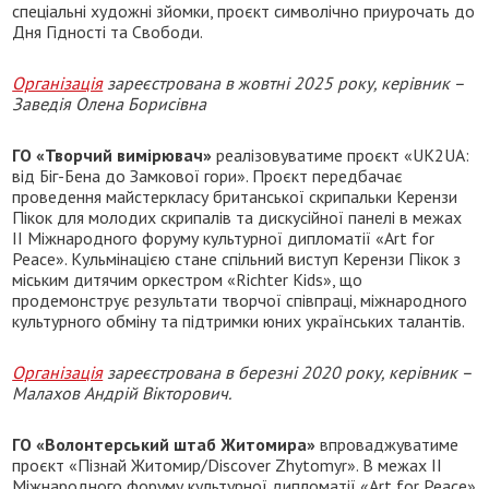
спеціальні художні зйомки, проєкт символічно приурочать до
Дня Гідності та Свободи.
Організація
зареєстрована в жовтні 2025 року, керівник –
Заведія Олена Борисівна
ГО «Творчий вимірювач»
реалізовуватиме проєкт «UK2UA:
від Біг-Бена до Замкової гори». Проєкт передбачає
проведення майстеркласу британської скрипальки Керензи
Пікок для молодих скрипалів та дискусійної панелі в межах
II Міжнародного форуму культурної дипломатії «Art for
Peace». Кульмінацією стане спільний виступ Керензи Пікок з
міським дитячим оркестром «Richter Kids», що
продемонструє результати творчої співпраці, міжнародного
культурного обміну та підтримки юних українських талантів.
Організація
зареєстрована в березні 2020 року, керівник –
Малахов Андрій Вікторович.
ГО «Волонтерський штаб Житомира»
впроваджуватиме
проєкт «Пізнай Житомир/Discover Zhytomyr». В межах II
Міжнародного форуму культурної дипломатії «Art for Peace»