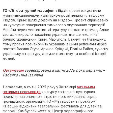
ГО «Літературний марафон «Відсіч»
реалізовуватиме
мультидисциплінарну культурно-просвітницьку платформу
«Відсіч. Крим: Шлях додому на Різдво». Проєкт спрямовано
на культурне повернення тимчасово окупованих територій
України через мистецтво, літературу та голоси громад. Адже
сьогодні виросло покоління українців, яке ще ніколи не
бачило український Крим, Маріуполь, Бахмут чи Луганщину,
тому проєкт познайомить українців із цими регіонами через
постаті Василя Стуса, Архипа Куїнджі, Поліни Райко, сучасну
українську літературу, документалістику та особисті історії
людей.
Організація
зареєстрована в квітні 2026 року, керівник –
Рябенко Ніна Іванівна
Нагадаємо, в квітні 2025 року у Житомирі
визначили
чотирьох переможців
конкурсу соціально-культурних
проєктів національно-патріотичного виховання серед
громадських організацій: ГО «Метафора» з проєктом
«Перший відкритий театральний фестиваль для дітей та
молоді “Камбурлей Фест”»; Центр хореографічного