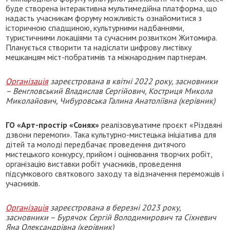
буде створена інтерактивна мультимедійна платформа, що
надасть учасникам форуму можливість ознайомитися з
історичною спадщиною, культурними надбаннями,
туристичними локаціями та сучасним розвитком Житомира.
Планується створити та надіслати цифрову листівку
мешканцям міст-побратимів та міжнародним партнерам.
Організація
зареєстрована в квітні 2022 року, засновники
– Венгловський Владислав Сергійович, Костриця Микола
Миколайович, Чибуровська Галина Анатоліївна (керівник)
ГО «Арт-простір «Сонях»
реалізовуватиме проєкт «Різдвяні
дзвони перемоги». Така культурно-мистецька ініціатива для
дітей та молоді передбачає проведення дитячого
мистецького конкурсу, прийом і оцінювання творчих робіт,
організацію виставки робіт учасників, проведення
підсумкового святкового заходу та відзначення переможців і
учасників.
Організація
зареєстрована в березні 2023 року,
засновники – Бурячок Сергій Володимирович та Сіхневич
Яна Олександрівна (керівник)