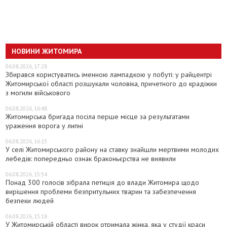
НОВИНИ ЖИТОМИРА
06.08.2026, 17:28
Збирався користуватись іменною лампадкою у побуті: у райцентрі
Житомирської області розшукали чоловіка, причетного до крадіжки
з могили військового
06.08.2026, 16:48
Житомирська бригада посіла перше місце за результатами
ураження ворога у липні
06.08.2026, 16:15
У селі Житомирського району на ставку знайшли мертвими молодих
лебедів: попередньо ознак браконьєрства не виявили
06.08.2026, 15:54
Понад 300 голосів зібрала петиція до влади Житомира щодо
вирішення проблеми безпритульних тварин та забезпечення
безпеки людей
06.08.2026, 15:18
У Житомирській області вирок отримала жінка, яка у студії краси