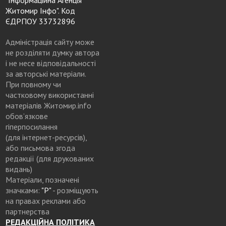
Житомир Інфо". Код
ЄДРПОУ 33732896
Адміністрація сайту може
не розділяти думку автора
і не несе відповідальності
за авторські матеріали.
При повному чи
частковому використанні
матеріалів Житомир.info
обов’язкове
гіперпосилання
(для інтернет-ресурсів),
або письмова згода
редакції (для друкованих
видань)
Матеріали, позначені
значками:
"Р"
- розміщують
на правах реклами або
партнерства
РЕДАКЦІЙНА ПОЛІТИКА