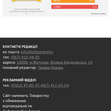
КОНТАКТИ РЕДАКЦІЇ:
ел. пошта:
info@zhitomir.info
тел.:
(067) 410-44-05
адреса:
10008, м.Житомир, Велика Бердичівська, 19
головний редактор:
Тамара Коваль
РЕКЛАМНИЙ ВІДДІЛ:
тел.:
(0412) 47-00-47
,
(067) 412-63-04
Сайт належить Товариству
з обмеженою
відповідальністю
"Інформаційна Агенція