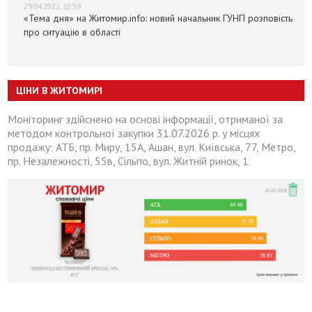
29.04.2022, 10:59
«Тема дня» на Житомир.info: новий начальник ГУНП розповість
про ситуацію в області
ЦІНИ В ЖИТОМИРІ
Моніторинг здійснено на основі інформації, отриманої за
методом контрольної закупки 31.07.2026 р. у місцях
продажу: АТБ, пр. Миру, 15А, Ашан, вул. Київська, 77, Метро,
пр. Незалежності, 55в, Сільпо, вул. Житній ринок, 1