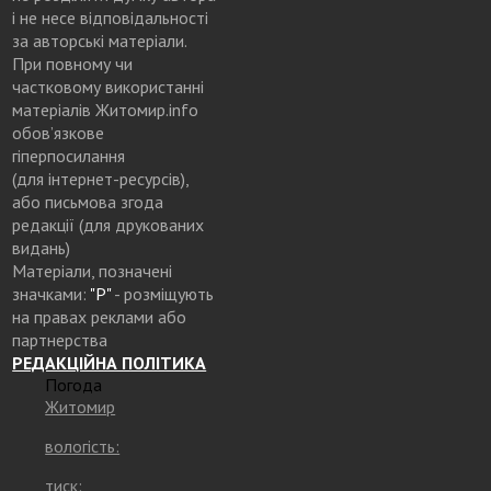
і не несе відповідальності
за авторські матеріали.
При повному чи
частковому використанні
матеріалів Житомир.info
обов’язкове
гіперпосилання
(для інтернет-ресурсів),
або письмова згода
редакції (для друкованих
видань)
Матеріали, позначені
значками:
"Р"
- розміщують
на правах реклами або
партнерства
РЕДАКЦІЙНА ПОЛІТИКА
Погода
Житомир
вологість:
тиск: