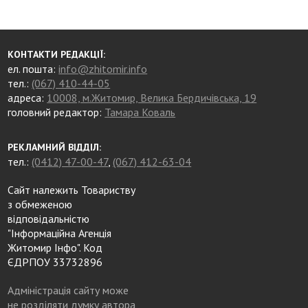
КОНТАКТИ РЕДАКЦІЇ:
ел. пошта:
info@zhitomir.info
тел.:
(067) 410-44-05
адреса:
10008, м.Житомир, Велика Бердичівська, 19
головний редактор:
Тамара Коваль
РЕКЛАМНИЙ ВІДДІЛ:
тел.:
(0412) 47-00-47
,
(067) 412-63-04
Сайт належить Товариству
з обмеженою
відповідальністю
"Інформаційна Агенція
Житомир Інфо". Код
ЄДРПОУ 33732896
Адміністрація сайту може
не розділяти думку автора