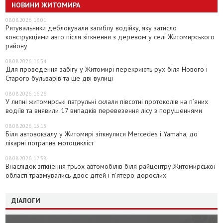
НОВИНИ ЖИТОМИРА
08.08.2026, 18:01
Рятувальники деблокували загиблу водійку, яку затисло
конструкціями авто після зіткнення з деревом у селі Житомирського
району
08.08.2026, 16:54
Для проведення забігу у Житомирі перекриють рух біля Нового і
Старого бульварів та ще дві вулиці
08.08.2026, 16:26
У липні житомирські патрульні склали півсотні протоколів на пʼяних
водіїв та виявили 17 випадків перевезення лісу з порушеннями
08.08.2026, 15:13
Біля автовокзалу у Житомирі зіткнулися Mercedes і Yamaha, до
лікарні потрапив мотоцикліст
08.08.2026, 12:38
Внаслідок зіткнення трьох автомобілів біля райцентру Житомирської
області травмувались двоє дітей і пʼятеро дорослих
ДІАЛОГИ