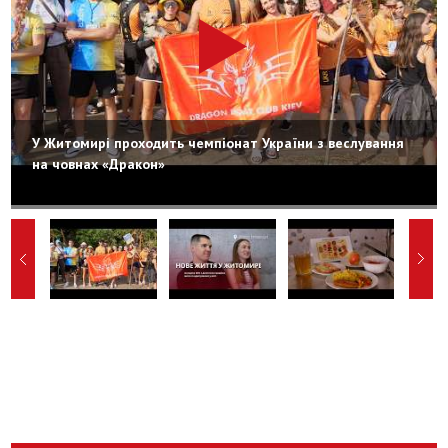
У Житомирі проходить чемпіонат України з веслування
на човнах «Дракон»