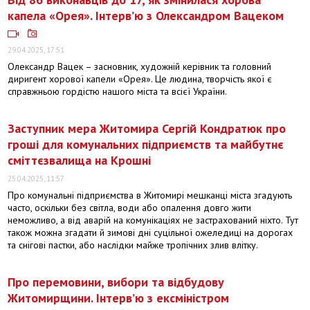
капела «Орея». Інтерв’ю з Олександром Вацеком
29.04.2025, 17:51
Олександр Вацек – засновник, художній керівник та головний
диригент хорової капели «Орея». Це людина, творчість якої є
справжньою гордістю нашого міста та всієї України.
Заступник мера Житомира Сергій Кондратюк про
гроші для комунальних підприємств та майбутнє
сміттєзвалища на Крошні
25.04.2025, 11:57
Про комунальні підприємства в Житомирі мешканці міста згадують
часто, оскільки без світла, води або опалення довго жити
неможливо, а від аварій на комунікаціях не застрахований ніхто. Тут
також можна згадати й зимові дні суцільної ожеледиці на дорогах
та снігові пастки, або наслідки майже тропічних злив влітку.
Про перемовини, вибори та відбудову
Житомирщини. Інтерв’ю з ексміністром