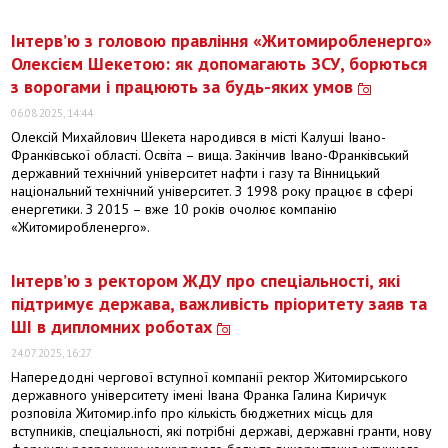
Інтерв’ю з головою правління «Житомиробленерго»
Олексієм Шекетою: як допомагають ЗСУ, борються
з ворогами і працюють за будь-яких умов
06.08.2025, 14:44
Олексій Михайлович Шекета народився в місті Калуші Івано-
Франківської області. Освіта – вища. Закінчив Івано-Франківський
державний технічний університет нафти і газу та Вінницький
національний технічний університет. З 1998 року працює в сфері
енергетики. З 2015 – вже 10 років очолює компанію
«Житомиробленерго».
Інтерв’ю з ректором ЖДУ про спеціальності, які
підтримує держава, важливість пріоритету заяв та
ШІ в дипломних роботах
24.07.2025, 16:27
Напередодні чергової вступної компанії ректор Житомирського
державного університету імені Івана Франка Галина Киричук
розповіла Житомир.info про кількість бюджетних місць для
вступників, спеціальності, які потрібні державі, державні гранти, нову