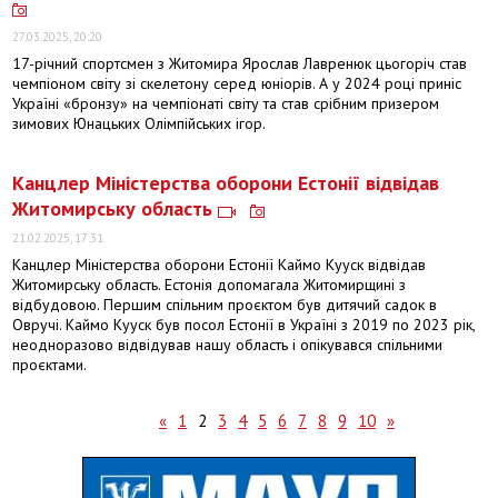
27.03.2025, 20:20
17-річний спортсмен з Житомира Ярослав Лавренюк цьогоріч став
чемпіоном світу зі скелетону серед юніорів. А у 2024 році приніс
Україні «бронзу» на чемпіонаті світу та став срібним призером
зимових Юнацьких Олімпійських ігор.
Канцлер Міністерства оборони Естонії відвідав
Житомирську область
21.02.2025, 17:31
Канцлер Міністерства оборони Естонії Каймо Кууск відвідав
Житомирську область. Естонія допомагала Житомирщині з
відбудовою. Першим спільним проєктом був дитячий садок в
Овручі. Каймо Кууск був посол Естонії в Україні з 2019 по 2023 рік,
неодноразово відвідував нашу область і опікувався спільними
проєктами.
«
1
2
3
4
5
6
7
8
9
10
»