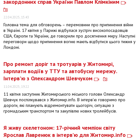
закордонних справ України Павлом Клімкіним
22.04.2025, 15:43
Головна тема для обговорень – перемовини про припинення війни
в Україні. 17 квітня у Парижі відбулася зустріч високопосадовців
США, Європи та України, де говорили про досягнення миру. Наступні
переговори щодо припинення вогню мають відбутися цього тижня у
Лондоні.
Про ремонт доріг та тротуарів у Житомирі,
зарплати водіїв у ТТУ та автобусну мережу.
Інтерв'ю з Олександром Шевчуком
11.04.2025, 19:22
11 квітня заступник Житомирського міського голови Олександр
Шевчук поспілкувався з Житомир.info. В інтерв’ю говоримо про
дороги, які планують відремонтувати цьогоріч, ситуацію з
громадським транспортом та закупівлю нових тролейбусів.
Я живу скелетоном: 17-річний чемпіон світу
Ярослав Лавренюк в інтерв’ю для Житомир.info