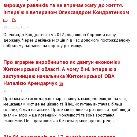
вирощує равликів та не втрачає жагу до життя.
Інтерв’ю з ветераном Олександром Кондратенком
28.05.2025, 16:04
Олександр Кондратенко у 2022 році пішов боронити нашу
державу. Через декілька місяців під час допомоги постраждалому
побратиму натрапив на ворожу розтяжку.
Про аграрне виробництво як двигун економіки
Житомирської області. А чому б ні. Інтерв’ю з
заступницею начальника Житомирської ОВА
Наталією Арендарчук
16.05.2025, 16:28
Про сільське господарство зараз пишуть мало, мовляв, не на часі,
мешканцям міст це не цікаво та й інших питань вистачає, більш
гострих, більш нагальних. Проте ми вирішили розповісти, щоб люди
знали – агро – це потенційні можливості та зона зростання
економіки. Це - продовольча безпека країни врешті-решт.
Від 86 виконавців до 17, як змінилася хорова