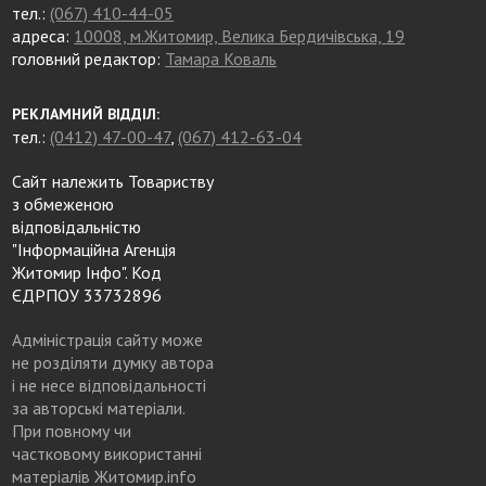
тел.:
(067) 410-44-05
адреса:
10008, м.Житомир, Велика Бердичівська, 19
головний редактор:
Тамара Коваль
РЕКЛАМНИЙ ВІДДІЛ:
тел.:
(0412) 47-00-47
,
(067) 412-63-04
Сайт належить Товариству
з обмеженою
відповідальністю
"Інформаційна Агенція
Житомир Інфо". Код
ЄДРПОУ 33732896
Адміністрація сайту може
не розділяти думку автора
і не несе відповідальності
за авторські матеріали.
При повному чи
частковому використанні
матеріалів Житомир.info