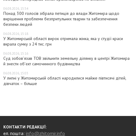
06.08.2026, 15:54
Понад 300 голосів зібрала петиція до влади Житомира щодо
вирішення проблеми безпритульних тварин та забезпечення
безпеки людей
06.08.2026, 15:18
У Житомирській області вирок отримала жінка, яка у студії краси
вкрала сумку з 24 тис. грн
06.08.2026, 15:16
Суд зобов’язав ТОВ звільнити земельну ділянку в центрі Житомира
й знести об’єкт самочинного будівництва
06.08.2026, 15:03
У липні у Житомирській області народилися майже півтисячі дітей,
дівчаток – більше
КОНТАКТИ РЕДАКЦІЇ:
ел. пошта:
info@zhitomir.info