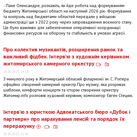
- Пане Олександре, розкажіть, як йде робота над формуванням
бюджету Житомирської області на наступний 2026 рік- Формування
та контроль над бюджетами областей передали у військові
адміністрації ще з 2022 року через запровадження воєнного стану.
Це було важливо для забезпечення оперативної координації
фінансових ресурсів на оборону та стабільність в умовах агресії.
Про колектив музикантів, розширення рамок та
важливий фідбек. Інтерв’ю з художнім керівником
житомирського камерного оркестру
28.10.2025, 14:14
З минулого року в Житомирській обласній філармонії ім. С. Ріхтера
офіційно створений камерний оркестр.Про музику, яка розриває
шаблони, комфортні концерти та історію створення оркестру
Житомир.info розповів художній керівник, композитор Євген Стецюк.
Інтерв’ю з юристкою Адвокатського бюро «Дубок і
партнери» про нарахування пенсій та порядок їх
перерахунку
10.10.2025, 11:30