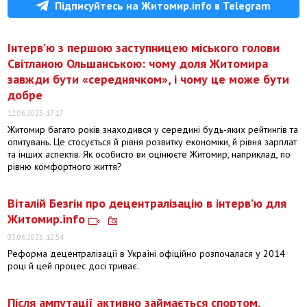
Підписуйтесь на Житомир.info в Telegram
Інтерв’ю з першою заступницею міського голови
Світланою Ольшанською: чому доля Житомира
завжди бути «середнячком», і чому це може бути
добре
12.06.2025, 17:17
Житомир багато років знаходився у середині будь-яких рейтингів та
опитувань. Це стосується й рівня розвитку економіки, й рівня зарплат
та інших аспектів. Як особисто ви оцінюєте Житомир, наприклад, по
рівню комфортного життя?
Віталій Безгін про децентралізацію в інтерв’ю для
Житомир.info
03.06.2025, 12:54
Реформа децентралізації в Україні офіційно розпочалася у 2014
році й цей процес досі триває.
Після ампутації активно займається спортом,