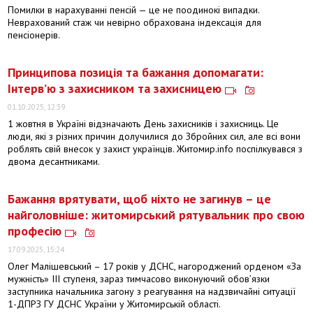
Помилки в нарахуванні пенсій — це не поодинокі випадки.
Неврахований стаж чи невірно обрахована індексація для
пенсіонерів.
Принципова позиція та бажання допомагати:
Інтерв’ю з захисником та захисницею
01.10.2025, 12:39
1 жовтня в Україні відзначають День захисників і захисниць. Це
люди, які з різних причин долучилися до Збройних сил, але всі вони
роблять свій внесок у захист українців. Житомир.info поспілкувався з
двома десантниками.
Бажання врятувати, щоб ніхто не загинув – це
найголовніше: житомирський рятувальник про свою
професію
17.09.2025, 15:24
Олег Малішевський – 17 років у ДСНС, нагороджений орденом «За
мужність» III ступеня, зараз тимчасово виконуючий обовʼязки
заступника начальника загону з реагування на надзвичайні ситуації
1-ДПРЗ ГУ ДСНС України у Житомирській області.