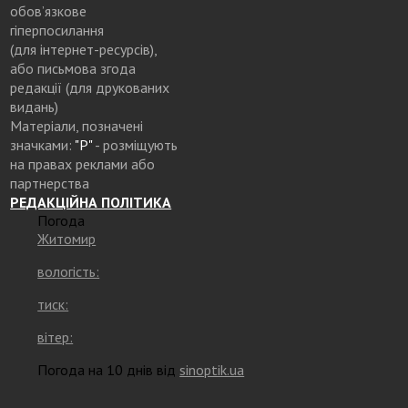
обов’язкове
гіперпосилання
(для інтернет-ресурсів),
або письмова згода
редакції (для друкованих
видань)
Матеріали, позначені
значками:
"Р"
- розміщують
на правах реклами або
партнерства
РЕДАКЦІЙНА ПОЛІТИКА
Погода
Житомир
вологість:
тиск:
вітер:
Погода на 10 днів від
sinoptik.ua