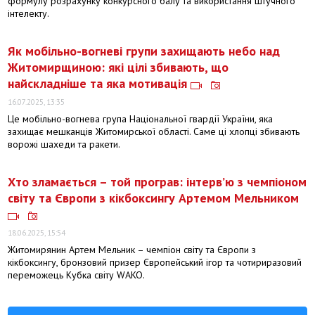
формулу розрахунку конкурсного балу та використання штучного
інтелекту.
Як мобільно-вогневі групи захищають небо над
Житомирщиною: які цілі збивають, що
найскладніше та яка мотивація
16.07.2025, 13:35
Це мобільно-вогнева група Національної гвардії України, яка
захищає мешканців Житомирської області. Саме ці хлопці збивають
ворожі шахеди та ракети.
Хто зламається – той програв: інтерв’ю з чемпіоном
світу та Європи з кікбоксингу Артемом Мельником
18.06.2025, 15:54
Житомирянин Артем Мельник – чемпіон світу та Європи з
кікбоксингу, бронзовий призер Європейський ігор та чотириразовий
переможець Кубка світу WAKO.