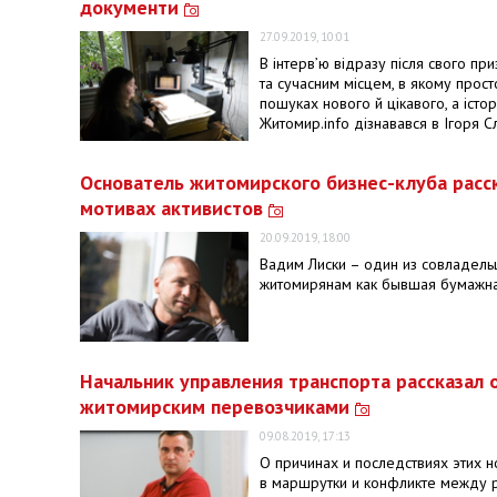
документи
27.09.2019, 10:01
В інтерв’ю відразу після свого п
та сучасним місцем, в якому прос
пошуках нового й цікавого, а істо
Житомир.info дізнавався в Ігоря С
Основатель житомирского бизнес-клуба расск
мотивах активистов
20.09.2019, 18:00
Вадим Лиски – один из совладель
житомирянам как бывшая бумажна
Начальник управления транспорта рассказал
житомирским перевозчиками
09.08.2019, 17:13
О причинах и последствиях этих 
в маршрутки и конфликте между 