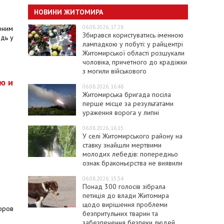
НОВИНИ ЖИТОМИРА
06.08.2026, 17:28
ярним
Збирався користуватись іменною
одь у
лампадкою у побуті: у райцентрі
Житомирської області розшукали
чоловіка, причетного до крадіжки
з могили військового
ю и
06.08.2026, 16:48
Житомирська бригада посіла
перше місце за результатами
ураження ворога у липні
06.08.2026, 16:15
У селі Житомирського району на
ставку знайшли мертвими
молодих лебедів: попередньо
ознак браконьєрства не виявили
06.08.2026, 15:54
Понад 300 голосів зібрала
петиція до влади Житомира
щодо вирішення проблеми
оров
безпритульних тварин та
забезпечення безпеки людей