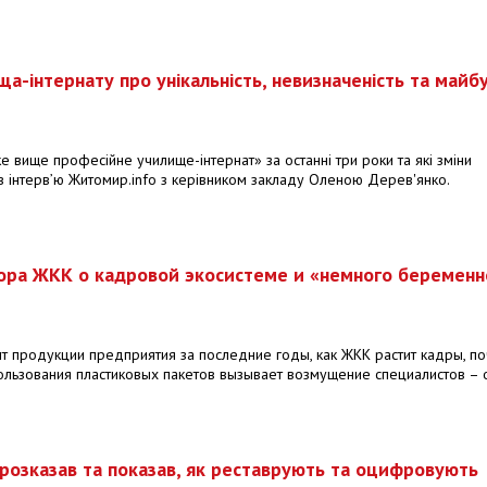
-інтернату про унікальність, невизначеність та майбу
 вище професійне училище-інтернат» за останні три роки та які зміни
в інтерв’ю Житомир.info з керівником закладу Оленою Дерев'янко.
ора ЖКК о кадровой экосистеме и «немного беремен
т продукции предприятия за последние годы, как ЖКК растит кадры, п
ользования пластиковых пакетов вызывает возмущение специалистов – 
розказав та показав, як реставрують та оцифровують