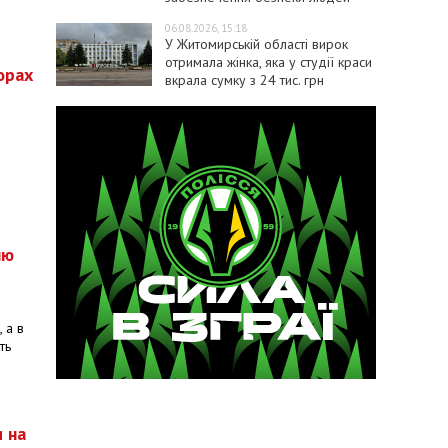
06.08.2026, 15:18
У Житомирській області вирок
отримала жінка, яка у студії краси
орах
вкрала сумку з 24 тис. грн
лю
 а в
ть
и на