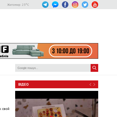
Житомир:
23
°C
ВІДЕО
к свой