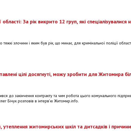
бласті: За рік викрито 12 груп, які спеціалізувалися н
 тяжкі злочини і яким був рік, що минає, для кримінальної поліції област
ставлені цілі досягнуті, можу зробити для Житомира б
нився до закінчення контракту та чим робота цього комунального підпри
лег Бічук розповів в інтерв’ю Житомир.info.
, утеплення житомирських шкіл та дитсадків і причини