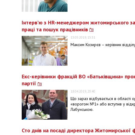
Інтерв’ю з HR-менеджером житомирського за
праці та пошук працівників
13.05.2019, 15:31
Максим Козирєв – керівник відді
Екс-керівники фракцій ВО «Батьківщина» прок
партії
18.04.2019, 20:40
Що зараз відбувається в області ор
«ворогом №1» або вступив у відк
Лабунською.
​​Сто днів на посаді директора Житомирської 