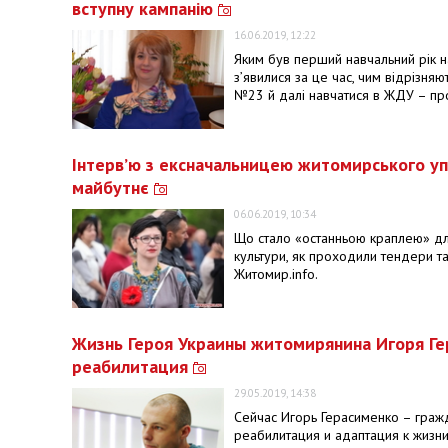
вступну кампанію
16.06.2019, 12:22
Яким був перший навчальний рік на
з’явилися за це час, чим відрізняют
№23 й далі навчатися в ЖДУ – про
Інтерв’ю з ексначальницею житомирського упр
майбутнє
06.06.2019, 10:34
Що стало «останньою краплею» для
культури, як проходили тендери та
Житомир.info.
Жизнь Героя Украины житомирянина Игоря Гер
реабилитация
29.05.2019, 14:38
Сейчас Игорь Герасименко – граж
реабилитация и адаптация к жизни