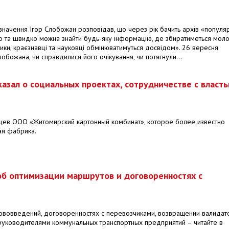
ризначення Ігор Слобожан розповідав, що через рік бачить архів «попул
то та швидко можна знайти будь-яку інформацію, де збиратиметься мол
рики, краєзнавці та науковці обмінюватимуться досвідом». 26 вересня
лобожана, чи справдилися його очікування, чи потягнули...
азал о социальных проектах, сотрудничестве с власть
цев ООО «Житомирский картонный комбинат», которое более известно
я фабрика.
 об оптимизации маршрутов и договоренностях с
нововведений, договоренностях с перевозчиками, возвращении валидат
руководителями коммунальных транспортных предприятий – читайте в