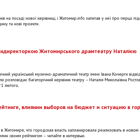
 на посаді нової керівниці, і Житомир.info запитав у неї про перші пі
дину та нові проекти.
з гендиректоркою Житомирського драмтеатру Наталією
чний український музично-драматичний театр імені Івана Кочерги відві
стю розповідає багаторічний керівник театру – Наталія Миколаївна Ростов
21 лютого.
ейтинге, влиянии выборов на бюджет и ситуацию в го
 в Житомире, что городская власть запланировала реализовать в новом 
лин своим рейтингом – читайте в интервью.