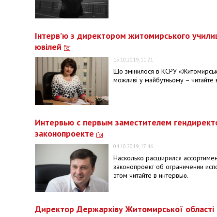
Інтерв’ю з директором житомирського училища
ювілей
15.10.2019, 11:21
Що змінилося в КСРУ «Житомирське
можливі у майбутньому – читайте 
Интервью с первым заместителем гендирект
законопроекте
04.10.2019, 17:46
Насколько расширился ассортимен
законопроект об ограничении исп
этом читайте в интервью.
​Директор Держархіву Житомирської області 