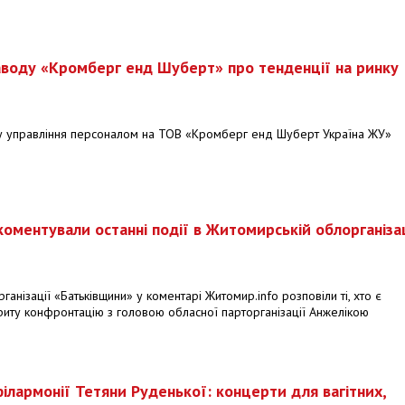
воду «Кромберг енд Шуберт» про тенденції на ринку
лу управління персоналом на ТОВ «Кромберг енд Шуберт Україна ЖУ»
оментували останні події в Житомирській облорганіза
ганізації «Батьківщини» у коментарі Житомир.info розповіли ті, хто є
риту конфронтацію з головою обласної парторганізації Анжелікою
філармонії Тетяни Руденької: концерти для вагітних,