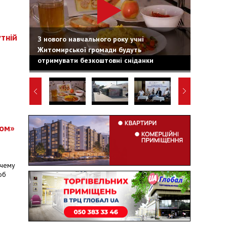
тній
З нового навчального року учні
Житомирської громади будуть
отримувати безкоштовні сніданки
ном»
очему
об