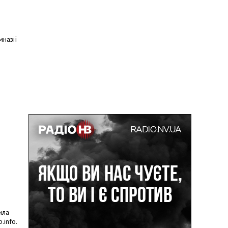
мназії
ила
.info.