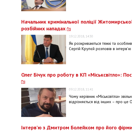
Начальник кримінальної поліції Житомирської о
розбійних нападах
19.12.2018, 14:30
Як розкриваються тяжкі та особливо
Сергій Крупєй розповів в інтерв’ю
Олег Бічук про роботу в КП «Міськсвітло»: По
09.12.2018, 11:41
Чому керівник «Міськсвітла» звіль
відрізняється від інших – про це О
Інтерв’ю з Дмитром Болейком про його фірми