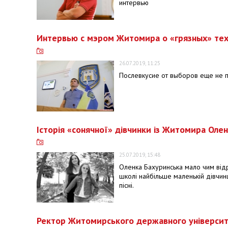
интервью
Интервью с мэром Житомира о «грязных» тех
26.07.2019, 11:25
Послевкусие от выборов еще не п
Історія «сонячної» дівчинки із Житомира Оле
25.07.2019, 15:48
Оленка Бахуринська мало чим відріз
школі найбільше маленькій дівчин
пісні.
Ректор Житомирського державного університет