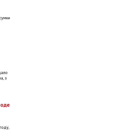
дсумки
дало
а, з
роде
году,