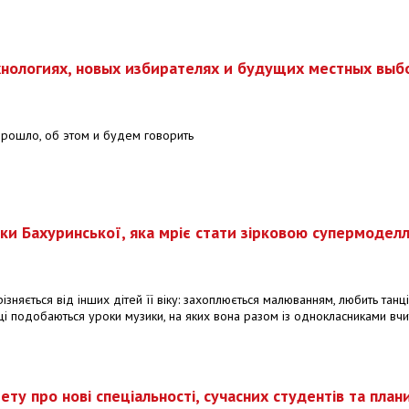
нологиях, новых избирателях и будущих местных выб
рошло, об этом и будем говорить
нки Бахуринської, яка мріє стати зірковою супермодел
няється від інших дітей її віку: захоплюється малюванням, любить танці,
ці подобаються уроки музики, на яких вона разом із однокласниками вчи
у про нові спеціальності, сучасних студентів та план