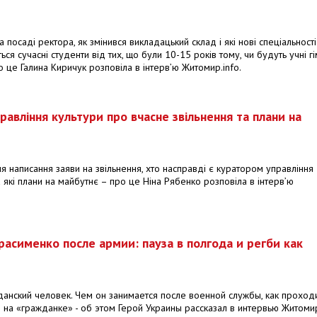
 посаді ректора, як змінився викладацький склад і які нові спеціальності
ься сучасні студенти від тих, що були 10-15 років тому, чи будуть учні гі
 це Галина Киричук розповіла в інтерв’ю Житомир.info.
авління культури про вчасне звільнення та плани на
 написання заяви на звільнення, хто насправді є куратором управління
 які плани на майбутнє – про це Ніна Рябенко розповіла в інтерв’ю
асименко после армии: пауза в полгода и регби как
данский человек. Чем он занимается после военной службы, как проход
 на «гражданке» - об этом Герой Украины рассказал в интервью Житомир