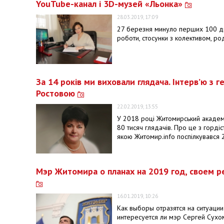
YouTube-канал і 3D-музей «Льонка»
28.03.2019, 17:09
27 березня минуло перших 100 днів
роботи, стосунки з колективом, ро
За 14 років ми виховали глядача. Інтерв’ю 
Ростовою
22.02.2019, 13:55
У 2018 році Житомирський академі
80 тисяч глядачів. Про це з горді
якою Житомир.info поспілкувався 
Мэр Житомира о планах на 2019 год, своем р
16.01.2019, 10:26
Как выборы отразятся на ситуации
интересуется ли мэр Сергей Сухом