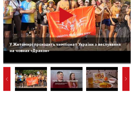
У Житомирі проходить чемпіонат України з веслування
на човнах «Дракон»