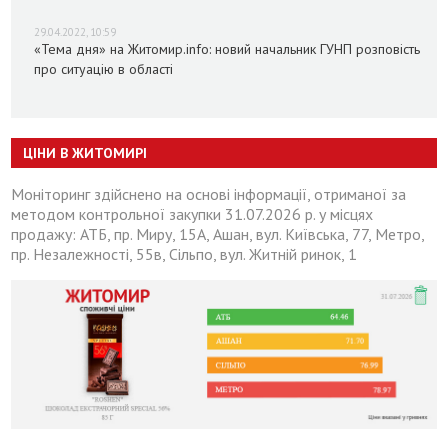
29.04.2022, 10:59
«Тема дня» на Житомир.info: новий начальник ГУНП розповість
про ситуацію в області
ЦІНИ В ЖИТОМИРІ
Моніторинг здійснено на основі інформації, отриманої за
методом контрольної закупки 31.07.2026 р. у місцях
продажу: АТБ, пр. Миру, 15А, Ашан, вул. Київська, 77, Метро,
пр. Незалежності, 55в, Сільпо, вул. Житній ринок, 1