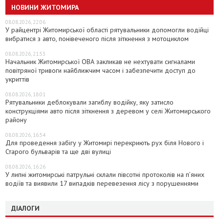
НОВИНИ ЖИТОМИРА
08.08.2026, 22:06
У райцентрі Житомирської області рятувальники допомогли водійці
вибратися з авто, понівеченого після зіткнення з мотоциклом
08.08.2026, 21:53
Начальник Житомирської ОВА закликав не нехтувати сигналами
повітряної тривоги найближчим часом і забезпечити доступ до
укриттів
08.08.2026, 18:01
Рятувальники деблокували загиблу водійку, яку затисло
конструкціями авто після зіткнення з деревом у селі Житомирського
району
08.08.2026, 16:54
Для проведення забігу у Житомирі перекриють рух біля Нового і
Старого бульварів та ще дві вулиці
08.08.2026, 16:26
У липні житомирські патрульні склали півсотні протоколів на пʼяних
водіїв та виявили 17 випадків перевезення лісу з порушеннями
ДІАЛОГИ