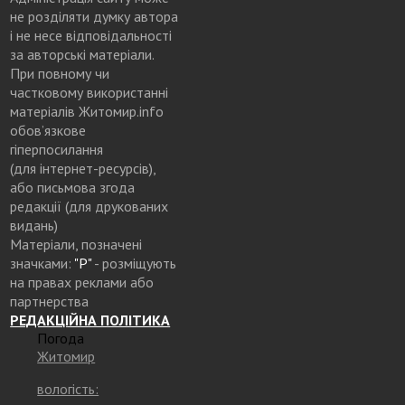
не розділяти думку автора
і не несе відповідальності
за авторські матеріали.
При повному чи
частковому використанні
матеріалів Житомир.info
обов’язкове
гіперпосилання
(для інтернет-ресурсів),
або письмова згода
редакції (для друкованих
видань)
Матеріали, позначені
значками:
"Р"
- розміщують
на правах реклами або
партнерства
РЕДАКЦІЙНА ПОЛІТИКА
Погода
Житомир
вологість: