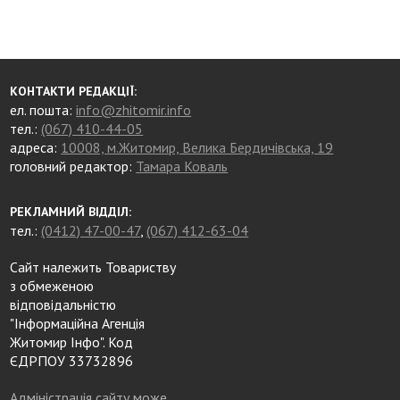
КОНТАКТИ РЕДАКЦІЇ:
ел. пошта:
info@zhitomir.info
тел.:
(067) 410-44-05
адреса:
10008, м.Житомир, Велика Бердичівська, 19
головний редактор:
Тамара Коваль
РЕКЛАМНИЙ ВІДДІЛ:
тел.:
(0412) 47-00-47
,
(067) 412-63-04
Сайт належить Товариству
з обмеженою
відповідальністю
"Інформаційна Агенція
Житомир Інфо". Код
ЄДРПОУ 33732896
Адміністрація сайту може