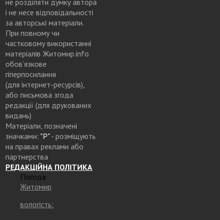
не розділяти думку автора
і не несе відповідальності
за авторські матеріали.
При повному чи
частковому використанні
матеріалів Житомир.info
обов’язкове
гіперпосилання
(для інтернет-ресурсів),
або письмова згода
редакції (для друкованих
видань)
Матеріали, позначені
значками:
"Р"
- розміщують
на правах реклами або
партнерства
РЕДАКЦІЙНА ПОЛІТИКА
Погода
Житомир
вологість: