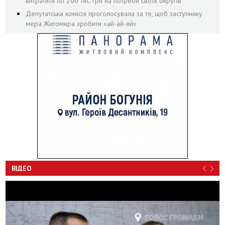
витратити по 200 тис. грн на потреби своїх округів
Депутатська комісія проголосувала за те, щоб заступнику
мера Житомира зробити «ай-ай-яй»
ВІДЕО