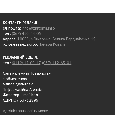
КОНТАКТИ РЕДАКЦІЇ:
ел. пошта:
info@zhitomir.info
тел.:
(067) 410-44-05
адреса:
10008, м.Житомир, Велика Бердичівська, 19
головний редактор:
Тамара Коваль
РЕКЛАМНИЙ ВІДДІЛ:
тел.:
(0412) 47-00-47
,
(067) 412-63-04
Сайт належить Товариству
з обмеженою
відповідальністю
"Інформаційна Агенція
Житомир Інфо". Код
ЄДРПОУ 33732896
Адміністрація сайту може