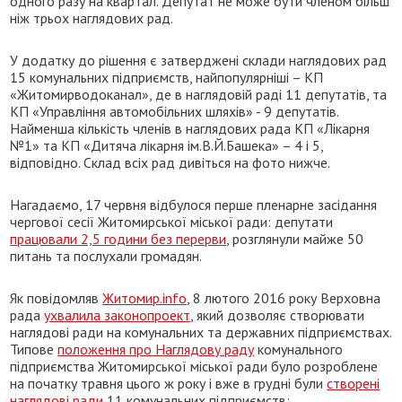
одного разу на квартал. Депутат не може бути членом більш
ніж трьох наглядових рад.
У додатку до рішення є затверджені склади наглядових рад
15 комунальних підприємств, найпопулярніші – КП
«Житомирводоканал», де в наглядовій раді 11 депутатів, та
КП «Управління автомобільних шляхів» - 9 депутатів.
Найменша кількість членів в наглядових рада КП «Лікарня
№1» та КП «Дитяча лікарня ім.В.Й.Башека» – 4 і 5,
відповідно. Склад всіх рад дивіться на фото нижче.
Нагадаємо, 17 червня відбулося перше пленарне засідання
чергової сесії Житомирської міської ради: депутати
працювали 2,5 години без перерви
, розглянули майже 50
питань та послухали громадян.
Як повідомляв
Житомир.info
, 8 лютого 2016 року Верховна
рада
ухвалила законопроект
, який дозволяє створювати
наглядові ради на комунальних та державних підприємствах.
Типове
положення про Наглядову раду
комунального
підприємства Житомирської міської ради було розроблене
на початку травня цього ж року і вже в грудні були
створені
наглядові ради
11 комунальних підприємств: