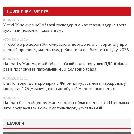
НОВИНИ ЖИТОМИРА
07.08.2026, 16:31
У селі Житомирської області господар під час сварки вдарив гостя
кухонним ножем й пішов з дому
07.08.2026, 15:36
Інтерв’ю з ректором Житомирського державного університету про
перший пріоритет, математику, рейтинги та особливості вступу-2026
07.08.2026, 15:24
На трасі у Житомирській області п’яний водій порушив ПДР й кілька
разів пропонував патрульним 400 доларів хабаря
07.08.2026, 15:12
Від Польової до гідропарку у Житомирі курсує нова маршрутка, у
міськраді й ОДА кажуть, що в автобусній мережі такої немає
07.08.2026, 15:10
На трасі біля райцентру Житомирської області під час ДТП з трьома
авто постраждали люди, рух транспорту ускладнений
ДІАЛОГИ