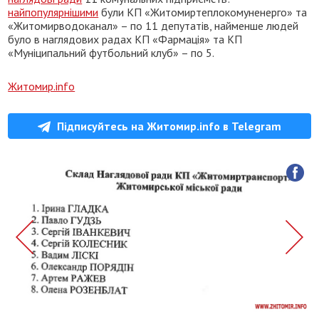
найпопулярнішими
були КП «Житомиртеплокомуненерго» та
«Житомирводоканал» – по 11 депутатів, найменше людей
було в наглядових радах КП «Фармація» та КП
«Муніципальний футбольний клуб» – по 5.
Житомир.info
Підписуйтесь на Житомир.info в Telegram