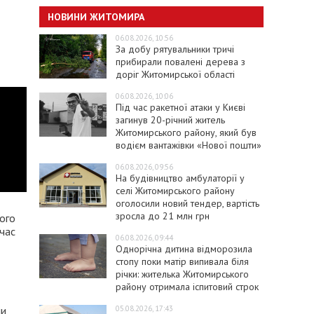
НОВИНИ ЖИТОМИРА
06.08.2026, 10:56
За добу рятувальники тричі
прибирали повалені дерева з
доріг Житомирської області
06.08.2026, 10:06
Під час ракетної атаки у Києві
загинув 20-річний житель
Житомирського району, який був
водієм вантажівки «Нової пошти»
06.08.2026, 09:56
На будівництво амбулаторії у
селі Житомирського району
оголосили новий тендер, вартість
зросла до 21 млн грн
ого
 час
06.08.2026, 09:44
Однорічна дитина відморозила
стопу поки матір випивала біля
річки: жителька Житомирського
району отримала іспитовий строк
05.08.2026, 17:43
ли