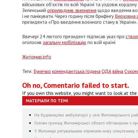
військових об'єктів по всій Україні та уздовж кордо
Зеленський
оприлюднив звернення
щодо введення воє
і не панікувати. Через годину після брифінгу
Верховна 
президента «Про введення воєнного стану в Україні».
Ввечері 24 лютого президент підписав указ про
створ
оголосив
загальну мобілізацію
по всій країні.
Житомир.info
Теги:
Бунечко
комендантська година
ОДА
війна
Сухом
Oh no, Comentario failed to start.
If you own this website, you might want to look at the
МАТЕРІАЛИ ПО ТЕМІ
На будівництво амбулаторії у селі Житомирського рай
Голови громад Житомирської області обговорили з пр
У Житомирі рятувальники отримали нову спецтехніку т