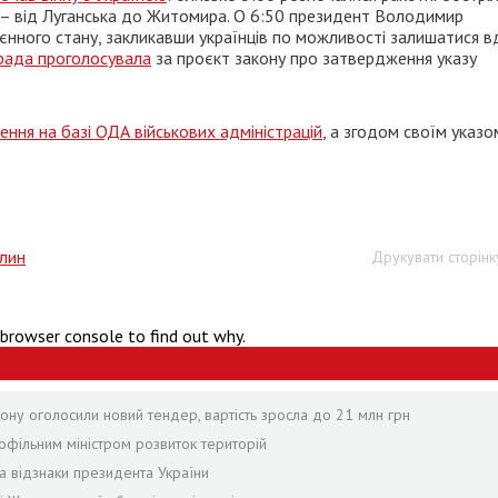
ну – від Луганська до Житомира. О 6:50 президент Володимир
нного стану, закликавши українців по можливості залишатися 
рада проголосувала
за проєкт закону про затвердження указу
ення на базі ОДА військових адміністрацій
, а згодом своїм указо
лин
Друкувати сторінк
 browser console to find out why.
ону оголосили новий тендер, вартість зросла до 21 млн грн
офільним міністром розвиток територій
а відзнаки президента України