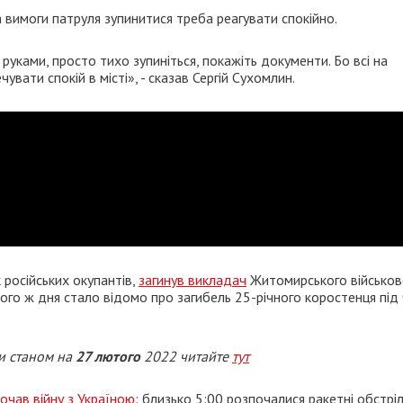
вимоги патруля зупинитися треба реагувати спокійно.
 руками, просто тихо зупиніться, покажіть документи. Бо всі на
увати спокій в місті», - сказав Сергій Сухомлин.
 російських окупантів,
загинув викладач
Житомирського військов
ього ж дня стало відомо про загибель 25-річного коростенця під
и станом на
2
7
лютого
2022 читайте
тут
почав війну з Україною
: близько 5:00 розпочалися ракетні обстрі