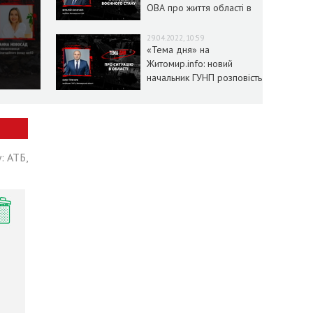
ОВА про життя області в
умовах воєнного стану
29.04.2022, 10:59
«Тема дня» на
Житомир.info: новий
начальник ГУНП розповість
про ситуацію в області
: АТБ,