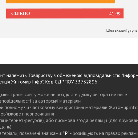
йт належить Товариству з обмеженою відповідальністю "Інформ
енція Житомир Інфо". Код ЄДРПОУ 33732896
міністрація сайту може не розділяти думку автора і не несе
дповідальності за авторські матеріали.
и повному чи частковому використанні матеріалів Житомир.info
ов’язкове гіперпосилання
ля інтернет-ресурсів), або письмова згода редакції (для друкова
дань)
теріали, позначені значками:
"Р"
- розміщують на правах реклам