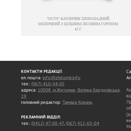
Са
КОНТАКТИ РЕДАКЦІЇ:
ел. пошта:
info@zhitomir.info
Аг
тел.:
(067) 410-44-05
Ад
адреса:
10008, м.Житомир, Велика Бердичівська,
ві
19
Пр
головний редактор:
Тамара Коваль
об
(д
РЕКЛАМНИЙ ВІДДІЛ:
ви
тел.:
(0412) 47-00-47
,
(067) 412-63-04
Ма