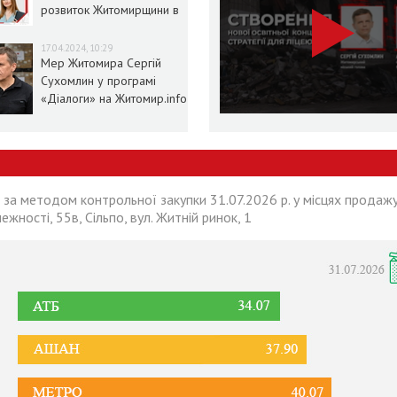
розвиток Житомирщини в
умовах воєнного стану
17.04.2024, 10:29
Мер Житомира Сергій
Сухомлин у програмі
«Діалоги» на Житомир.info
 за методом контрольної закупки 31.07.2026 р. у місцях продажу
лежності, 55в, Сільпо, вул. Житній ринок, 1