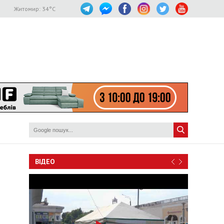
Житомир:
34
°C
ВІДЕО