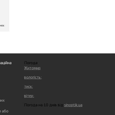
аційна
Погода
Житомир
вологість:
тиск:
вітер:
них
Погода на 10 днів від
sinoptik.ua
и або