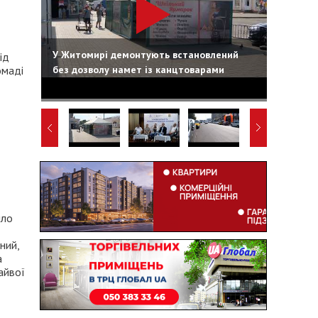
У Житомирі демонтують встановлений
ід
без дозволу намет із канцтоварами
омаді
шло
ний,
а
айвої