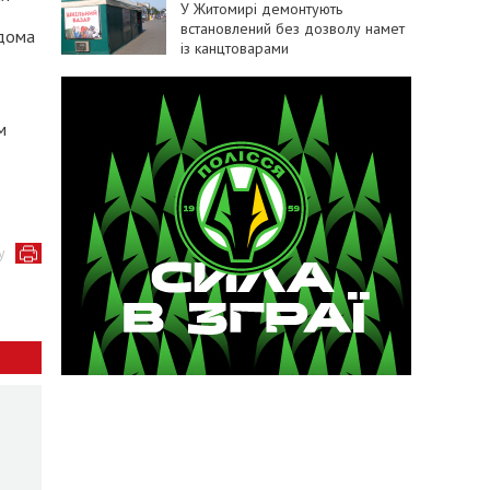
У Житомирі демонтують
встановлений без дозволу намет
вдома
із канцтоварами
м
у