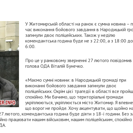
У Житомирській області на ранок є сумна новина – п
час виконання бойового завдання в Народицькій гр
загинули двоє поліцейських. Також у неділю
комендантська година буде не з 22:00, а з 18:00 до
6:00.
Про це у ранковому зверненні 27 лютого повідомив
голова ОДА Віталій Бунечко.
«Маємо сумні новини: в Народицькій громаді при
виконанні бойового завдання загинули двоє
поліцейських. Окрім цієї трагедії в області все прой
спокійно. Ми бачимо, що територіальні громади
укріплюються, укріплюється місто Житомир. Я впевне
що ворог не пройде. Хочу акцентувати, що щойно н
 27 лютого, комендантська година буде діяти з 18-ї години. Без з
ійно працювати нашим військовим, нашим поліцейським, спокійно
ДА.