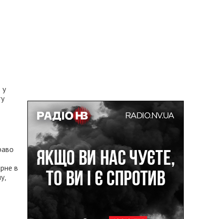
 у
ту
раво
ирне в
у,