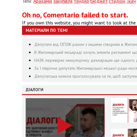
Теги:
Арахамія
закупівля
тендер
бюджет
стадіон
Ткач
Oh no, Comentario failed to start.
If you own this website, you might want to look at the
МАТЕРІАЛИ ПО ТЕМІ
Депутати від ОПЗЖ разом з іншими створили в Житомир
В Житомирській міськраді хочуть змінити регламент щ
НАЗК перевіряє минулорічну декларацію ще одного д
За І півріччя депутати Житомирської міської ради могл
Депутатська комісія проголосувала за те, щоб заступ
ДІАЛОГИ