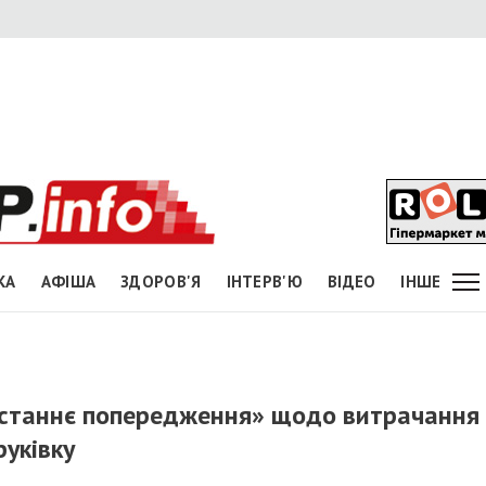
КА
АФІША
ЗДОРОВ'Я
ІНТЕРВ'Ю
ВІДЕО
ІНШЕ
«останнє попередження» щодо витрачання
руківку