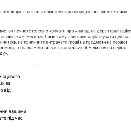
но обговорюється ідея обмеження розпорядження бюджетними
имо, ви почнете голосно кричати про «напад на децентралізацію
 інші схожі меседжі. Саме тому я вирішив опублікувати цей пос
инитесь, не припините витрачати гроші на предмети не першої
перемоги, то парламент внесе законодавчі обмеження на період
ду».