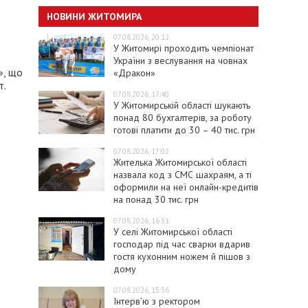
НОВИНИ ЖИТОМИРА
07.08.2026, 20:12
У Житомирі проходить чемпіонат
України з веслування на човнах
», що
«Дракон»
т.
07.08.2026, 17:40
У Житомирській області шукають
понад 80 бухгалтерів, за роботу
готові платити до 30 – 40 тис. грн
07.08.2026, 17:02
Жителька Житомирської області
назвала код з СМС шахраям, а ті
оформили на неї онлайн-кредитів
на понад 30 тис. грн
07.08.2026, 16:31
У селі Житомирської області
господар під час сварки вдарив
гостя кухонним ножем й пішов з
дому
07.08.2026, 15:36
Інтерв’ю з ректором