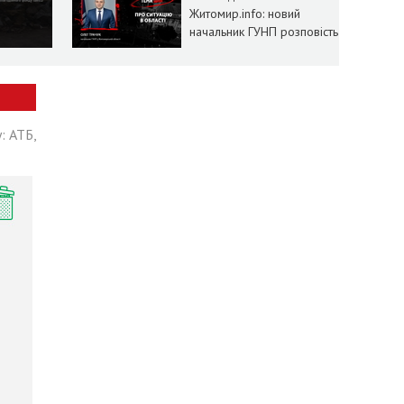
Житомир.info: новий
начальник ГУНП розповість
про ситуацію в області
: АТБ,