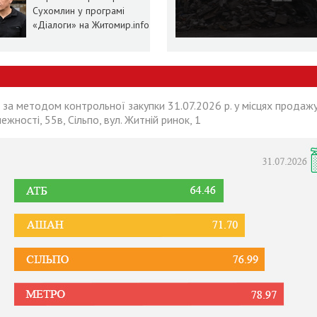
Сухомлин у програмі
«Діалоги» на Житомир.info
 за методом контрольної закупки 31.07.2026 р. у місцях продажу
лежності, 55в, Сільпо, вул. Житній ринок, 1