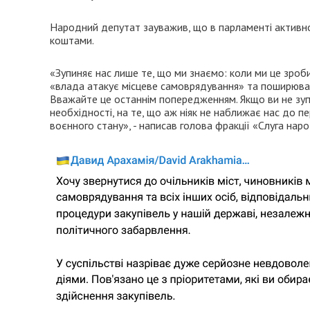
Народний депутат зауважив, що в парламенті актив
коштами.
«Зупиняє нас лише те, що ми знаємо: коли ми це зроб
«влада атакує місцеве самоврядування» та поширювати
Вважайте це останнім попередженням. Якщо ви не зуп
необхідності, на те, що аж ніяк не наближає нас до 
воєнного стану», - написав голова фракції «Слуга наро