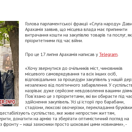
Голова парламентської фракції «Слуга народу» Дав
Арахамія заявив, що місцева влада має припинити
витрачання кошти на закупівлю товарів та послуг, які
пріоритетними під час війни.
Про це 17 липня Арахамія написав у
Telegram
.
«Хочу звернутися до очільників міст, чиновників
місцевого самоврядування та всіх інших осіб,
відповідальних за процедури закупівель у нашій дер
незалежно від політичного забарвлення. У суспільств
назріває дуже серйозне невдоволення вашими діями
Пов'язано це з пріоритетами, які ви обираєте під ча
здійснення закупівель. Усі ці історії про барабани,
стадіони, люксові овочерізки, перекладання бруківки
дестабілізують суспільство, яке живе непростим життям,
рити, донатити на армію та зберігати оптимістичний погляд на
із фронту – наші захисники просто шоковані цими новинами», -