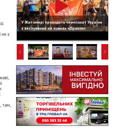
У Житомирі проходить чемпіонат України
ид
з веслування на човнах «Дракон»
 не є
жаві,
і
.
с
, там,