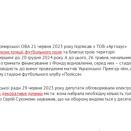
омирської ОВА 21 червня 2023 року підписав з ТОВ «Артхаус»
реконструкції футбольного поля
та благоустрою території
ершені до 20 грудня 2024 року. А до цього, 26 травня, начальни
ть отримати фінансування з Фонду відновлення, серед них – стаді
овідність до вимог проведення матчів Української Прем’єр-ліги,
у стадіоні футбольного клубу «Полісся».
міської ради 29 червня 2023 року депутати обговорювали електр
 декоративні ділянки
міста: вона набрала необхідну кількість гол
ер Сергій Сухомлин зауважив, що на оборону виділяється у десят