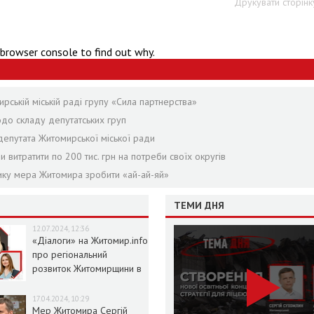
Друкувати сторінк
 browser console to find out why.
ській міській раді групу «Сила партнерства»
одо складу депутатських груп
епутата Житомирської міської ради
и витратити по 200 тис. грн на потреби своїх округів
нику мера Житомира зробити «ай-ай-яй»
ТЕМИ ДНЯ
12.07.2024, 12:36
«Діалоги» на Житомир.info
про регіональний
розвиток Житомирщини в
умовах воєнного стану
17.04.2024, 10:29
Мер Житомира Сергій