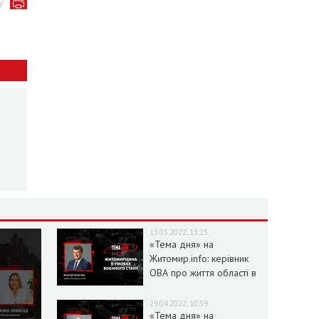
у
13.05.2022, 13:25
«Тема дня» на
Житомир.info: керівник
ОВА про життя області в
умовах воєнного стану
29.04.2022, 10:59
«Тема дня» на