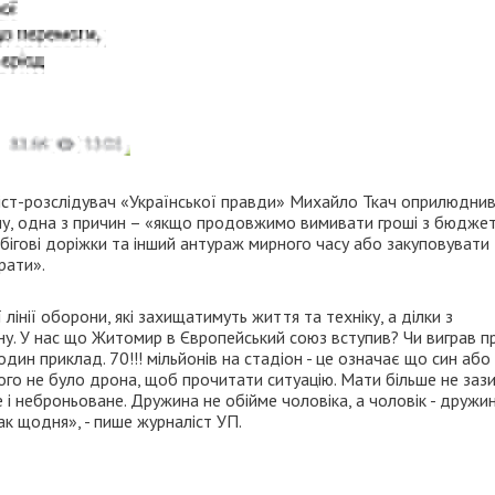
іст-розслідувач «Української правди» Михайло Ткач оприлюднив
йну, одна з причин – «якщо продовжимо вимивати гроші з бюдже
 бігові доріжки та інший антураж мирного часу або закуповувати
рати».
інії оборони, які захищатимуть життя та техніку, а ділки з
ну. У нас що Житомир в Європейський союз вступив? Чи виграв п
дин приклад. 70!!! мільйонів на стадіон - це означає що син або
ого не було дрона, щоб прочитати ситуацію. Мати більше не заз
 і неброньоване. Дружина не обійме чоловіка, а чоловік - дружин
ак щодня», - пише журналіст УП.