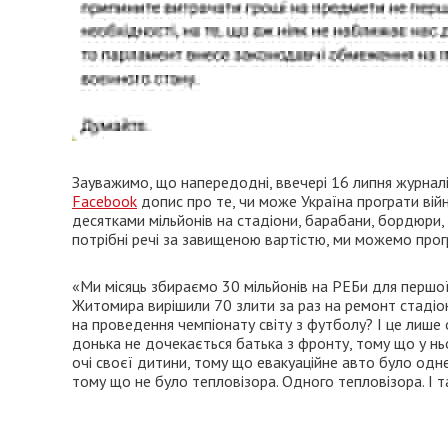
Зауважимо, що напередодні, ввечері 16 липня журнал
Facebook
допис про те, чи може Україна програти ві
десятками мільйонів на стадіони, барабани, бордюри,
потрібні речі за завищеною вартістю, ми можемо прог
«Ми місяць збираємо 30 мільйонів на РЕБи для першої л
Житомира вирішили 70 злити за раз на ремонт стадіо
на проведення чемпіонату світу з футболу? І це лише о
донька не дочекається батька з фронту, тому що у нь
очі своєї дитини, тому що евакуаційне авто було одне
тому що не було тепловізора. Одного тепловізора. І т