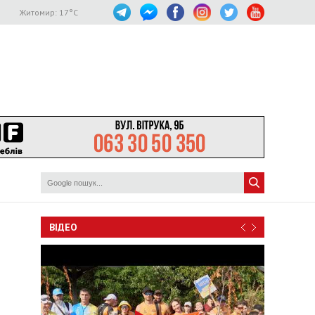
Житомир:
17
°C
ВІДЕО