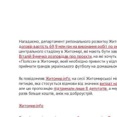
Нагадаємо, департамент регіонального розвитку Жит
договір вартість 69,9 млн грн на виконання робіт по 
центрального стадіону в Житомирі, які мають бути зав
Віталій Бунечко розповідав про проєкти
, на які хочу
«Полісся» в Житомирі, який необхідно привести у відп
приймати грандів українського футболу на домашньом
Як повідомляв
Житомир.info
, на сесії Житомирської 
петицію, яка стосується відмови від значних
витрат на
але цю пропозицію
підтримали лише 8 депутатів
, а м
разів більше коштів, аніж на доброустрій.
Житомир.info