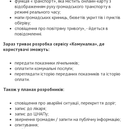
функція «Транспорт», яка містить онлайн-карту з
відображенням руху громадського транспорту в
режимі реального часу;
мапи громадських криниць, бюветів укриттів і пунктів
обігріву;
сповіщення про повітряну тривогу», - йдеться в
повідомленні.
Зараз триває розробка сервісу «Комуналка», де
користувачі зможуть:
передати показники лічильників;
оплатити комунальні послуги;
переглядати історію переданих показників та історію
оплати.
Також у планах розробників:
сповіщення про аварійні ситуації, перекриття доріг;
запис до лікаря;
запис до ЦНАПу;
звернення громадян / запити на публічну інформацію;
опитування;