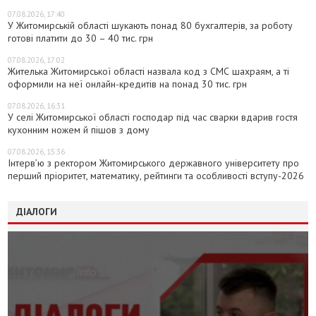
07.08.2026, 17:40
У Житомирській області шукають понад 80 бухгалтерів, за роботу
готові платити до 30 – 40 тис. грн
07.08.2026, 17:02
Жителька Житомирської області назвала код з СМС шахраям, а ті
оформили на неї онлайн-кредитів на понад 30 тис. грн
07.08.2026, 16:31
У селі Житомирської області господар під час сварки вдарив гостя
кухонним ножем й пішов з дому
07.08.2026, 15:36
Інтерв’ю з ректором Житомирського державного університету про
перший пріоритет, математику, рейтинги та особливості вступу-2026
ДІАЛОГИ