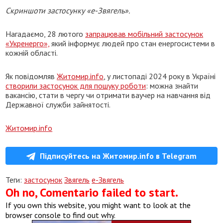
Скриншоти застосунку «е-Звягель».
Нагадаємо, 28 лютого
запрацював мобільний застосунок
«Укренерго»,
який інформує людей про стан енергосистеми в
кожній області.
Як повідомляв
Житомир.info
, у листопаді 2024 року в Україні
створили застосунок для пошуку роботи
: можна знайти
вакансію, стати в чергу чи отримати ваучер на навчання від
Державної служби зайнятості.
Житомир.info
Підписуйтесь на Житомир.info в Telegram
Теги:
застосунок
Звягель
е-Звягель
Oh no, Comentario failed to start.
If you own this website, you might want to look at the
browser console to find out why.