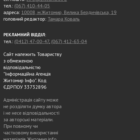
тел.:
(067) 410-44-05
адреса:
10008, м.Житомир, Велика Бердичівська, 19
головний редактор:
Тамара Коваль
РЕКЛАМНИЙ ВІДДІЛ:
тел.:
(0412) 47-00-47
,
(067) 412-63-04
Сайт належить Товариству
з обмеженою
відповідальністю
"Інформаційна Агенція
Житомир Інфо". Код
ЄДРПОУ 33732896
Адміністрація сайту може
не розділяти думку автора
і не несе відповідальності
за авторські матеріали.
При повному чи
частковому використанні
матеріалів Житомир.info