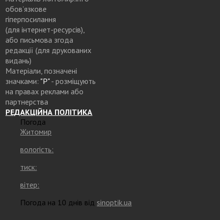
обов’язкове
гіперпосилання
(для інтернет-ресурсів),
або письмова згода
редакції (для друкованих
видань)
Матеріали, позначені
значками:
"Р"
- розміщують
на правах реклами або
партнерства
РЕДАКЦІЙНА ПОЛІТИКА
Погода
Житомир
вологість:
тиск:
вітер:
Погода на 10 днів від
sinoptik.ua