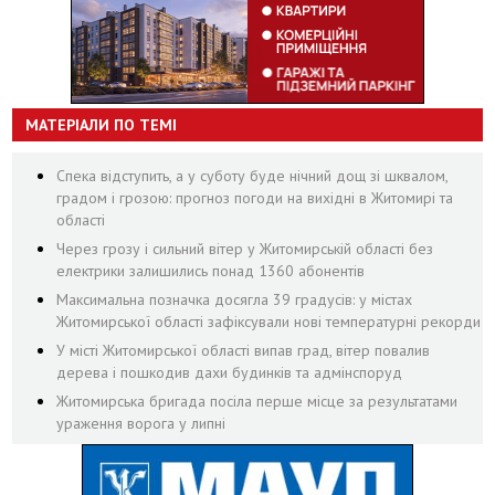
МАТЕРІАЛИ ПО ТЕМІ
Спека відступить, а у суботу буде нічний дощ зі шквалом,
градом і грозою: прогноз погоди на вихідні в Житомирі та
області
Через грозу і сильний вітер у Житомирській області без
електрики залишились понад 1360 абонентів
Максимальна позначка досягла 39 градусів: у містах
Житомирської області зафіксували нові температурні рекорди
У місті Житомирської області випав град, вітер повалив
дерева і пошкодив дахи будинків та адмінспоруд
Житомирська бригада посіла перше місце за результатами
ураження ворога у липні