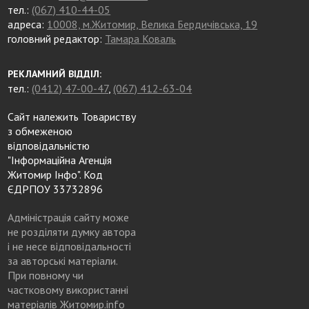
тел.:
(067) 410-44-05
адреса:
10008, м.Житомир, Велика Бердичівська, 19
головний редактор:
Тамара Коваль
РЕКЛАМНИЙ ВІДДІЛ:
тел.:
(0412) 47-00-47
,
(067) 412-63-04
Сайт належить Товариству
з обмеженою
відповідальністю
"Інформаційна Агенція
Житомир Інфо". Код
ЄДРПОУ 33732896
Адміністрація сайту може
не розділяти думку автора
і не несе відповідальності
за авторські матеріали.
При повному чи
частковому використанні
матеріалів Житомир.info