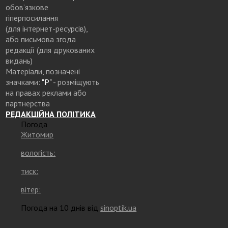
обов’язкове
гіперпосилання
(для інтернет-ресурсів),
або письмова згода
редакції (для друкованих
видань)
Матеріали, позначені
значками:
"Р"
- розміщують
на правах реклами або
партнерства
РЕДАКЦІЙНА ПОЛІТИКА
Погода
Житомир
вологість:
тиск:
вітер:
Погода на 10 днів від
sinoptik.ua