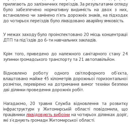
прилягають до залізничних переїздів. За результатами огляду
було забезпечено нормативну видимість на двох з них,
встановлено чи замінено п’ять дорожніх знаків, на підходах
до чотирьох переїздів було ліквідовано аварійну ямковість.
У межах заходу було проінспектовано 20 місць концентрації
ДТП та під’їздів до 6-ти навчальних закладів.
Крім того, приведено до належного санітарного стану 24
зупинки громадського транспорту та 21 автопавільйон.
Відновлено роботу одного світлофорного об’єкта,
влаштовано майже 45 кілометрів дорожньої горизонтальної
розмітки, перевірено на дотримання вимог техніки безпеки
дві ділянки проведення дорожніх робіт.
Нагадаємо, 20 травня Служба відновлення та розвитку
інфраструктури у Житомирській області повідомила, що
працівники
ліквідовують вибоїни
на чотирьох ділянках доріг,
які з’єднують громади Житомирської області.