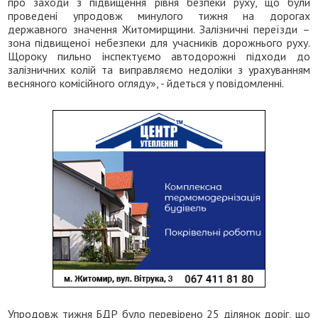
про заходи з підвищення рівня безпеки руху, що були
проведені упродовж минулого тижня на дорогах
державного значення Житомирщини. Залізничні переїзди –
зона підвищеної небезпеки для учасників дорожнього руху.
Щороку пильно інспектуємо автодорожні підходи до
залізничних колій та виправляємо недоліки з урахуванням
весняного комісійного огляду», - йдеться у повідомленні.
Упродовж тижня БДР було перевірено 25 ділянок доріг, що