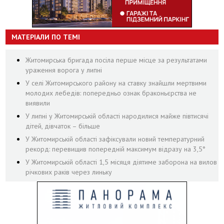
МАТЕРІАЛИ ПО ТЕМІ
Житомирська бригада посіла перше місце за результатами
ураження ворога у липні
У селі Житомирського району на ставку знайшли мертвими
молодих лебедів: попередньо ознак браконьєрства не
виявили
У липні у Житомирській області народилися майже півтисячі
дітей, дівчаток – більше
У Житомирській області зафіксували новий температурний
рекорд: перевищив попередній максимум відразу на 3,5°
У Житомирській області 1,5 місяця діятиме заборона на вилов
річкових раків через линьку