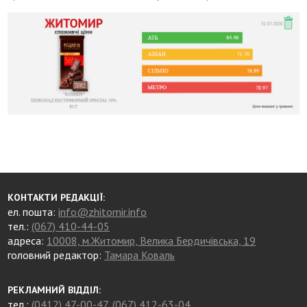
КОНТАКТИ РЕДАКЦІЇ:
ел. пошта:
info@zhitomir.info
тел.:
(067) 410-44-05
адреса:
10008, м.Житомир, Велика Бердичівська, 19
головний редактор:
Тамара Коваль
РЕКЛАМНИЙ ВІДДІЛ:
тел.:
(0412) 47-00-47
,
(067) 412-63-04