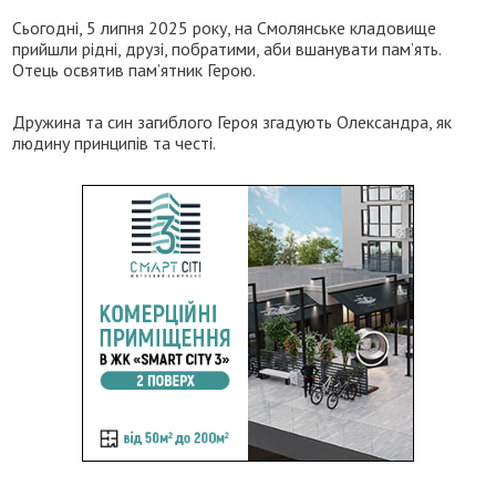
Сьогодні, 5 липня 2025 року, на Смолянське кладовище
прийшли рідні, друзі, побратими, аби вшанувати памʼять.
Отець освятив памʼятник Герою.
Дружина та син загиблого Героя згадують Олександра, як
людину принципів та честі.