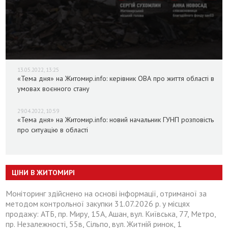
13.05.2022, 13:25
«Тема дня» на Житомир.info: керівник ОВА про життя області в
умовах воєнного стану
29.04.2022, 10:59
«Тема дня» на Житомир.info: новий начальник ГУНП розповість
про ситуацію в області
ЦІНИ В ЖИТОМИРІ
Моніторинг здійснено на основі інформації, отриманої за
методом контрольної закупки 31.07.2026 р. у місцях
продажу: АТБ, пр. Миру, 15А, Ашан, вул. Київська, 77, Метро,
пр. Незалежності, 55в, Сільпо, вул. Житній ринок, 1