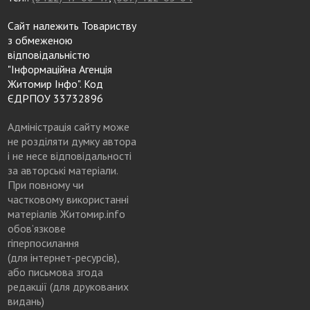
Сайт належить Товариству
з обмеженою
відповідальністю
"Інформаційна Агенція
Житомир Інфо". Код
ЄДРПОУ 33732896
Адміністрація сайту може
не розділяти думку автора
і не несе відповідальності
за авторські матеріали.
При повному чи
частковому використанні
матеріалів Житомир.info
обов’язкове
гіперпосилання
(для інтернет-ресурсів),
або письмова згода
редакції (для друкованих
видань)