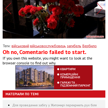
Теги:
військовий
військовослужбовець
загибель
Вербило
Oh no, Comentario failed to start.
If you own this website, you might want to look at the
browser console to find out why.
МАТЕРІАЛИ ПО ТЕМІ
Для проведення забігу у Житомирі перекриють рух біля