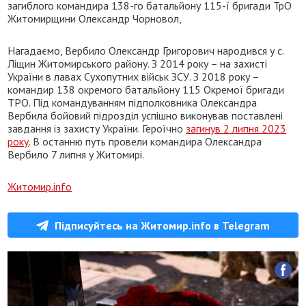
загиблого командира 138-го батальйону 115-ї бригади ТрО
Житомирщини Олександр Чорновол,
Нагадаємо, Вербило Олександр Григорович народився у с.
Ліщин Житомирського району. З 2014 року – на захисті
України в лавах Сухопутних військ ЗСУ. З 2018 року –
командир 138 окремого батальйону 115 Окремої бригади
ТРО. Під командуванням підполковника Олександра
Вербила бойовий підрозділ успішно виконував поставлені
завдання із захисту України. Героїчно
загинув 2 липня 2023
року
. В останню путь провели командира Олександра
Вербило 7 липня у Житомирі.
Житомир.info
Підписуйтесь на Житомир.info в Telegram