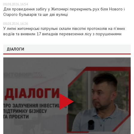
08.08.2026, 16:54
Для проведення забігу у Житомирі перекриють рух біля Нового і
Старого бульварів та ще дві вулиці
08.08.2026, 16:26
У липні житомирські патрульні склали півсотні протоколів на пʼяних
водіїв та виявили 17 випадків перевезення лісу з порушеннями
ДІАЛОГИ