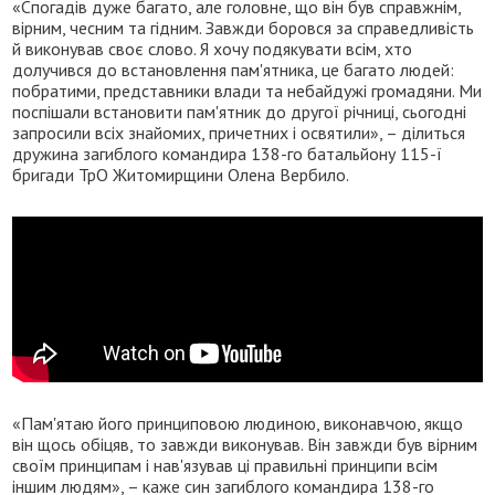
«Спогадів дуже багато, але головне, що він був справжнім,
вірним, чесним та гідним. Завжди боровся за справедливість
й виконував своє слово. Я хочу подякувати всім, хто
долучився до встановлення пам'ятника, це багато людей:
побратими, представники влади та небайдужі громадяни. Ми
поспішали встановити пам'ятник до другої річниці, сьогодні
запросили всіх знайомих, причетних і освятили», – ділиться
дружина загиблого командира 138-го батальйону 115-ї
бригади ТрО Житомирщини Олена Вербило.
«Пам'ятаю його принциповою людиною, виконавчою, якщо
він щось обіцяв, то завжди виконував. Він завжди був вірним
своїм принципам і нав'язував ці правильні принципи всім
іншим людям», – каже син загиблого командира 138-го