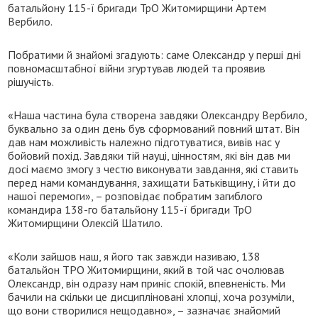
батальйону 115-ї бригади ТрО Житомирщини Артем
Вербило.
Побратими й знайомі згадують: саме Олександр у перші дні
повномасштабної війни згуртував людей та проявив
рішучість.
«Наша частина була створена завдяки Олександру Вербило,
буквально за один день був сформований повний штат. Він
дав нам можливість належно підготуватися, вивів нас у
бойовий похід. Завдяки тій науці, цінностям, які він дав ми
досі маємо змогу з честю виконувати завдання, які ставить
перед нами командування, захищати Батьківщину, і йти до
нашої перемоги», – розповідає побратим загиблого
командира 138-го батальйону 115-ї бригади ТрО
Житомирщини Олексій Шатило.
«Коли зайшов наш, я його так завжди називаю, 138
батальйон ТРО Житомирщини, який в той час очолював
Олександр, він одразу нам приніс спокій, впевненість. Ми
бачили на скільки це дисципліновані хлопці, хоча розуміли,
що вони створилися нещодавно», – зазначає знайомий