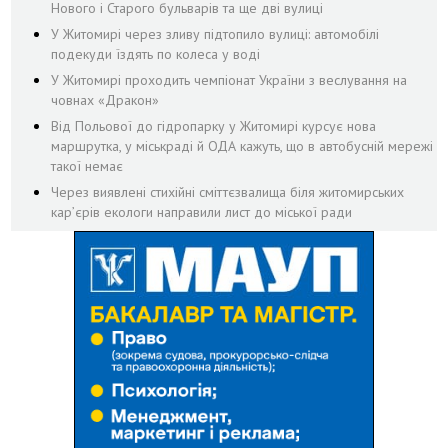
Нового і Старого бульварів та ще дві вулиці
У Житомирі через зливу підтопило вулиці: автомобілі
подекуди їздять по колеса у воді
У Житомирі проходить чемпіонат України з веслування на
човнах «Дракон»
Від Польової до гідропарку у Житомирі курсує нова
маршрутка, у міськраді й ОДА кажуть, що в автобусній мережі
такої немає
Через виявлені стихійні сміттєзвалища біля житомирських
кар’єрів екологи направили лист до міської ради