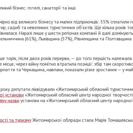
кий бізнес: готелі, санаторії та інші.
ірно від великого бізнесу та малих підприємців: 55% сплатили г
ир, садиб та невеликих туристичних об’єктів. Ще кілька років то
внялася. Наразі лише у шести регіонах компанії й далі домінують
Хмельниччина (61%), Львівщина (57%), Рівненщина та Полтавщина
е торік, після двох років перерви, — до того першість належала
е місце, через війну помітно втратила позиції: збір там скоротив
рпаття та Черкащина, навпаки, показали різке зростання — у ма
24 року депутати ліквідували «Житомирський обласний туристичн
ої установи
«Житомирський обласний центр народної творчості
іну назви
установи на «Житомирський обласний центр народної
ості та туризму
Житомирської облради стала Марія Томашевськ