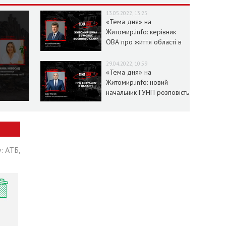
13.05.2022, 13:25
«Тема дня» на
Житомир.info: керівник
ОВА про життя області в
умовах воєнного стану
29.04.2022, 10:59
«Тема дня» на
Житомир.info: новий
начальник ГУНП розповість
про ситуацію в області
: АТБ,