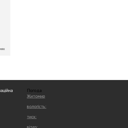
аційна
Погода
Житомир
вологість:
тиск:
вітер: