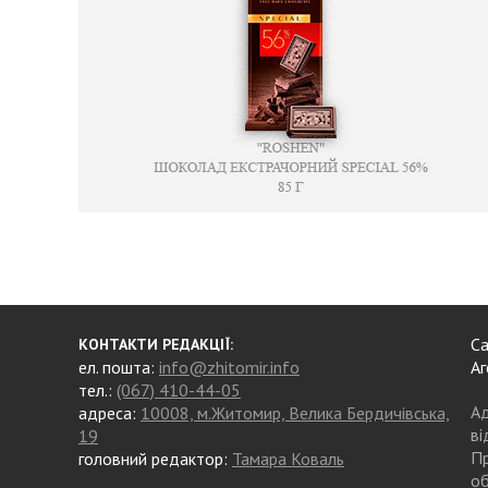
Са
КОНТАКТИ РЕДАКЦІЇ:
ел. пошта:
info@zhitomir.info
Аг
тел.:
(067) 410-44-05
Ад
адреса:
10008, м.Житомир, Велика Бердичівська,
ві
19
Пр
головний редактор:
Тамара Коваль
об