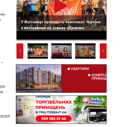
ень-
у
У Житомирі проходить чемпіонат України
з веслування на човнах «Дракон»
 –
млн
ри
ордні