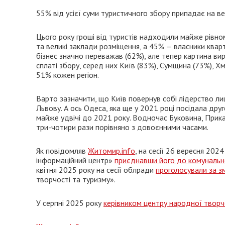
55% від усієї суми туристичного збору припадає на вели
Цього року гроші від туристів надходили майже рівном
та великі заклади розміщення, а 45% — власники кварт
бізнес значно переважав (62%), але тепер картина вирі
сплаті збору, серед них Київ (83%), Сумщина (73%), 
51% кожен регіон.
Варто зазначити, що Київ повернув собі лідерство лиш
Львову. А ось Одеса, яка ще у 2021 році посідала друг
майже удвічі до 2021 року. Водночас Буковина, Прика
три-чотири рази порівняно з довоєнними часами.
Як повідомляв
Житомир.info
, на сесії 26 вересня 20
інформаційний центр»
приєднавши його до комунальн
квітня 2025 року на сесії облради
проголосували за зм
творчості та туризму».
У серпні 2025 року
керівником центру народної творч