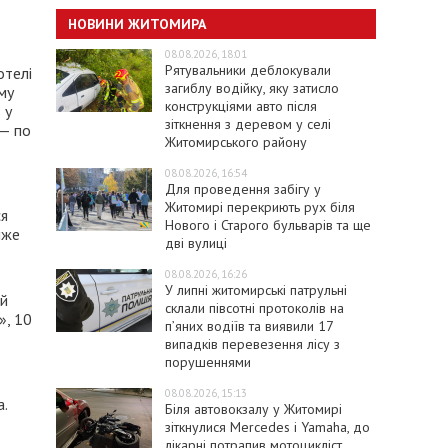
НОВИНИ ЖИТОМИРА
08.08.2026, 18:01
Рятувальники деблокували
отелі
загиблу водійку, яку затисло
му
конструкціями авто після
 у
зіткнення з деревом у селі
 — по
Житомирського району
08.08.2026, 16:54
Для проведення забігу у
Житомирі перекриють рух біля
ся
Нового і Старого бульварів та ще
йже
дві вулиці
08.08.2026, 16:26
У липні житомирські патрульні
ий
склали півсотні протоколів на
», 10
пʼяних водіїв та виявили 17
випадків перевезення лісу з
порушеннями
08.08.2026, 15:13
а.
Біля автовокзалу у Житомирі
зіткнулися Mercedes і Yamaha, до
лікарні потрапив мотоцикліст