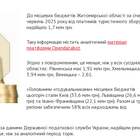
До місцевих бюджетів Житомирської області за січ
червень 2025 року від платників туристичного збор
надійшло 1,7 млн грн.
Таку інформацію містить аналітичний
матеріал
платформи Opendatabot
.
Згідно з повідомленням, це менше, ніж у всіх сусідніх
областях: Рівненська має 1,91 млн грн, Хмельницька
3,94 млн грн, Вінницька – 2,61.
«Головними «годувальниками» місцевих бюджетів
цьогоріч стали Київ (33,6 млн грн), Львівщина (26,6 
грн) та Івано-Франківщина (22,1 млн грн). Разом ці т
регіони забезпечили 58% всіх надходжень від
, за даними Державної податкової служби України, надійшли рек
е, ніж за аналогічний період торік.