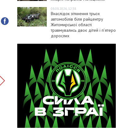
08.08.2026, 12:38
Внаслідок зіткнення трьох
автомобілів біля райцентру
Житомирської області
травмувались двоє дітей і пʼятеро
дорослих