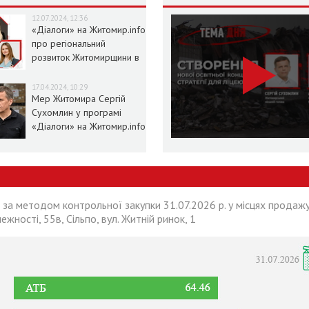
12.07.2024, 12:36
«Діалоги» на Житомир.info
про регіональний
розвиток Житомирщини в
умовах воєнного стану
17.04.2024, 10:29
Мер Житомира Сергій
Сухомлин у програмі
«Діалоги» на Житомир.info
 за методом контрольної закупки 31.07.2026 р. у місцях продажу
лежності, 55в, Сільпо, вул. Житній ринок, 1