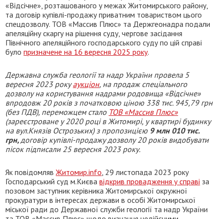
«Відсічне», розташованого у межах Житомирського району,
та договір купівлі-продажу приватним товариством цього
спецдозволу. ТОВ «Массив Плюс» та Держгеонадра подали
апеляційну скаргу на рішення суду, чергове засідання
Північного апеляційного господарського суду по цій справі
було
призначене на 16 вересня 2025 року
.
Державна служба геології та надр України пров
ела
5
вересня 2023 року
аукціон
,
на продаж спеціального
дозволу на користування надрами родовища «Відсічне»
впродовж 20 років
з початковою ціною 338 тис. 945,79 грн
(без ПДВ), переможцем стало
ТОВ «Массив Плюс»
(зареєстроване у 2020 році в Житомирі, у квартирі будинку
на вул.Князів Острозьких) з пропозицією
9 млн 010 тис.
грн,
договір купівлі-продажу дозволу 20 років видобувати
пісок підписали 25 вересня 2023 року.
Як повідомляв
Житомир.info
, 29 листопада 2023 року
Господарський суд м.Києва
відкрив провадження у справі
за
позовом заступник керівника Житомирської окружної
прокуратури в інтересах держави в особі Житомирської
міської ради до Державної служби геології та надр України
та ТОВ «Массив Плюс» щодо визнання недійсними