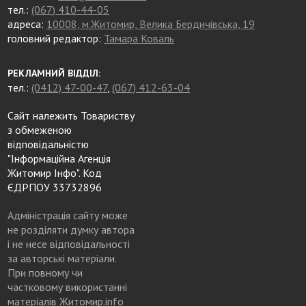
тел.:
(067) 410-44-05
адреса:
10008, м.Житомир, Велика Бердичівська, 19
головний редактор:
Тамара Коваль
РЕКЛАМНИЙ ВІДДІЛ:
тел.:
(0412) 47-00-47
,
(067) 412-63-04
Сайт належить Товариству
з обмеженою
відповідальністю
"Інформаційна Агенція
Житомир Інфо". Код
ЄДРПОУ 33732896
Адміністрація сайту може
не розділяти думку автора
і не несе відповідальності
за авторські матеріали.
При повному чи
частковому використанні
матеріалів Житомир.info