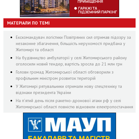
МАТЕРІАЛИ ПО ТЕМІ
Екскомандувач логістики Повітряних сил отримав підозру за
незаконне збагачення, більшість нерухомості придбана у
Житомирі та області
На будівництво амбулаторії у селі Житомирського району
оголосили новий тендер, вартість зросла до 21 млн грн
Голови громад Житомирської області обговорили з
профільним міністром розвиток територій
У Житомирі рятувальники отримали нову спецтехніку та
відзнаки президента України
На пʼятий день після ракетно-дронової атаки рф у селі
Житомирської області повністю відновили електропостачання