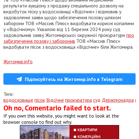
результати аукціону з продажу спеціального дозволу на
видобуток піску у водосховищі «Відсічне» і відмовив у
задоволенні заяви щодо забезпечення позову шляхом
заборони ТОВ «Массив Плюс» видобувати корисні копалини
у «Відсічному». Ухвалою від 11 березня 2024 року суд
задовольнив заяву Житомирської окружної прокуратури
про
забезпечення позову і заборонив
ТОВ «Массив Плюс»
видобувати пісок з водосховища «Відсічне» біля Житомира.
Житомир.info
Підписуйтесь на Житомир.info в Telegram
Теги:
водосховище
пісок
Відсічне
прокуратура
суд
Держгеонадра
п
Oh no, Comentario failed to start.
If you own this website, you might want to look at the
browser console to find out why.