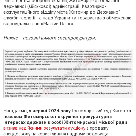
Міністерства оборони України, Житомирської обласної
державної (військової) адміністрації, Квартирно-
експлуатаційного відділу міста Житомир до Державної
служби геології та надр України та товариства з обмеженою
відповідальністю «Массив Плюс».
Нижче – позовні вимоги спецпрокуратури:
Нагадаємо,
у червні 2024 року
Господарський суд Києва
за
позовом Житомирської окружної прокуратури в
інтересах держави в особі Житомирської міської ради
визнав недійсними результати аукціону
з продажу
спецдозволу на користування надрами родовища