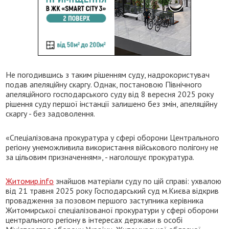
Не погодившись з таким рішенням суду, надрокористувач
подав апеляційну скаргу. Однак, постановою Північного
апеляційного господарського суду від 8 вересня 2025 року
рішення суду першої інстанції залишено без змін, апеляційну
скаргу - без задоволення.
«Спеціалізована прокуратура у сфері оборони Центрального
регіону унеможливила використання військового полігону не
за цільовим призначенням», - наголошує прокуратура.
Житомир.info
знайшов матеріали суду по цій справі: ухвалою
від 21 травня 2025 року Господарський суд м.Києва відкрив
провадження за позовом першого заступника керівника
Житомирської спеціалізованої прокуратури у сфері оборони
центрального регіону в інтересах держави в особі