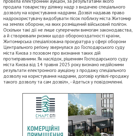
провела електронний аукціон, за результатами якого
продала товариству ділянку надр з видачею спеціального
дозволу на користування надрами. Дозвіл надавав право
надрокористувачу видобувати пісок поблизу міста Житомир
на землях оборони, на яких розміщений військовий полігон.
Оскільки такі дії не лише суперечили вимогам законодавства,
а й створювали ризики щодо обороноздатності країни,
Житомирська спеціалізована прокуратура у сфері оборони
Центрального регіону звернулася до Господарського суду
міста Києва з позовом про визнання таких дій
протиправними. Як наслідок, рішенням Господарського суду
міста Києва від 14 травня 2025 року визнано недійсними
результати електронного аукціону з продажу спеціального
дозволу на користування надрами, договір купівлі-продажу
такого дозволу та сам дозвіл», - йдеться у повідомленні.