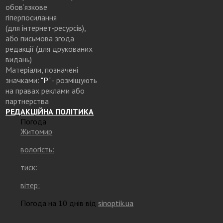
обов’язкове
гіперпосилання
(для інтернет-ресурсів),
або письмова згода
редакції (для друкованих
видань)
Матеріали, позначені
значками:
"Р"
- розміщують
на правах реклами або
партнерства
РЕДАКЦІЙНА ПОЛІТИКА
Погода
Житомир
вологість:
тиск:
вітер:
Погода на 10 днів від
sinoptik.ua