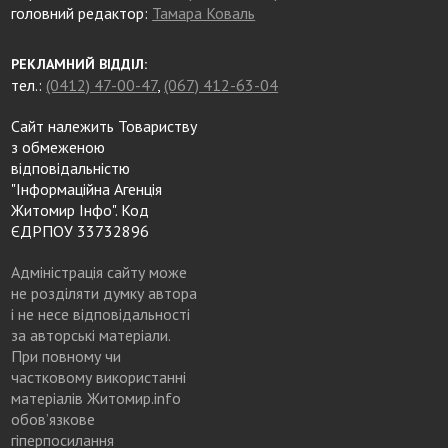
головний редактор:
Тамара Коваль
РЕКЛАМНИЙ ВІДДІЛ:
тел.:
(0412) 47-00-47
,
(067) 412-63-04
Сайт належить Товариству
з обмеженою
відповідальністю
"Інформаційна Агенція
Житомир Інфо". Код
ЄДРПОУ 33732896
Адміністрація сайту може
не розділяти думку автора
і не несе відповідальності
за авторські матеріали.
При повному чи
частковому використанні
матеріалів Житомир.info
обов’язкове
гіперпосилання