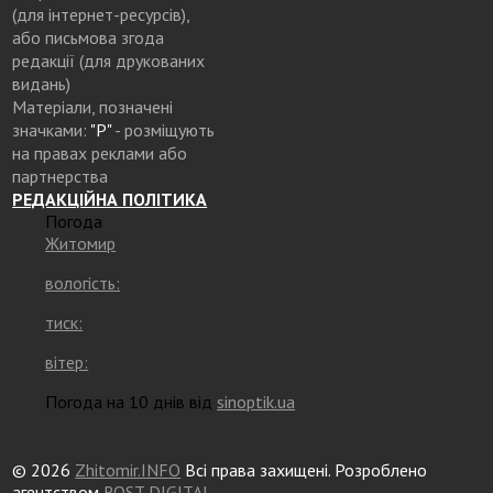
(для інтернет-ресурсів),
або письмова згода
редакції (для друкованих
видань)
Матеріали, позначені
значками:
"Р"
- розміщують
на правах реклами або
партнерства
РЕДАКЦІЙНА ПОЛІТИКА
Погода
Житомир
вологість:
тиск:
вітер:
Погода на 10 днів від
sinoptik.ua
© 2026
Zhitomir.INFO
Всі права захищені. Розроблено
агентством
ROST DIGITAL