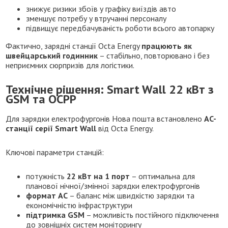
знижує ризики збоїв у графіку виїздів авто
зменшує потребу у втручанні персоналу
підвищує передбачуваність роботи всього автопарку
Фактично, зарядні станції Octa Energy
працюють як
швейцарський годинник
– стабільно, повторювано і без
неприємних сюрпризів для логістики.
Технічне рішення: Smart Wall 22 кВт з
GSM та OCPP
Для зарядки електрофургонів Нова пошта встановлено
AC-
станції серії Smart Wall
від Octa Energy.
Ключові параметри станцій:
потужність
22 кВт на 1 порт
– оптимальна для
планової нічної/змінної зарядки електрофургонів
формат AC
– баланс між швидкістю зарядки та
економічністю інфраструктури
підтримка GSM
– можливість постійного підключення
до зовнішніх систем моніторингу