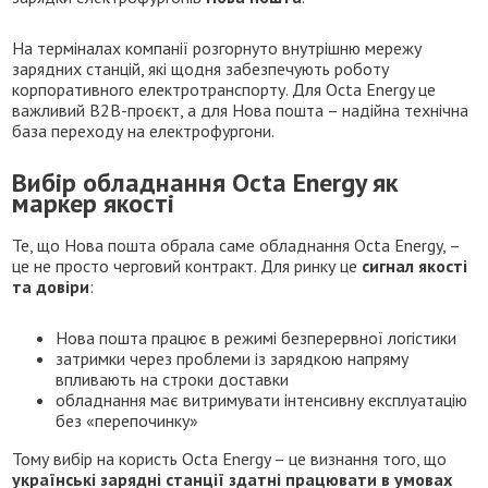
На терміналах компанії розгорнуто внутрішню мережу
зарядних станцій, які щодня забезпечують роботу
корпоративного електротранспорту. Для Octa Energy це
важливий B2B-проєкт, а для Нова пошта – надійна технічна
база переходу на електрофургони.
Вибір обладнання Octa Energy як
маркер якості
Те, що Нова пошта обрала саме обладнання Octa Energy, –
це не просто черговий контракт. Для ринку це
сигнал якості
та довіри
:
Нова пошта працює в режимі безперервної логістики
затримки через проблеми із зарядкою напряму
впливають на строки доставки
обладнання має витримувати інтенсивну експлуатацію
без «перепочинку»
Тому вибір на користь Octa Energy – це визнання того, що
українські зарядні станції здатні працювати в умовах