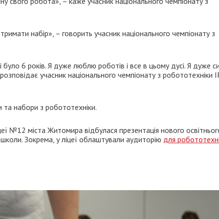
ну свого робота», – каже учасник національного чемпіонату з
отримати набір», – говорить учасник національного чемпіонату з
 було 6 років. Я дуже люблю роботів і все в цьому дусі. Я дуже с
 розповідає учасник національного чемпіонату з робототехніки 
 та набори з робототехніки.
іцеї №12 міста Житомира відбулася презентація нового освітньог
школи. Зокрема, у ліцеї облаштували аудиторію
для робототехні