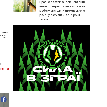
Брав завдаток за встановлення
вікон і дверей та не виконував
роботу: жителя Житомирського
району засудили до 2 років
тюрми
ильно
IPRC
о
ки та