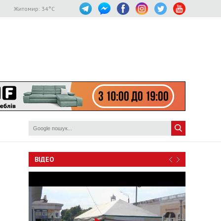
Житомир:
34
°C
ВІДЕО