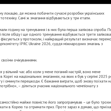
ему локацію, де можна побачити сучасні розробки українських
тотехніку. Самі ж змагання відбуваються у три етапи.
мали годину на тренування і в них була перша залікова спроба. П
і після обіду і ще одного тренування відбувається третя залікова
б фіксуються у протоколи, і найкращий результат визначає перем
 оргкомітету IPRC Ukraine 2026, суддя міжнародних змагань з
 своїми очікуваннями.
 у вільний час або коли у мене поганий настрій, воно мене
 в Кореї на національних змаганнях, на яких я був у серпні 2025 р
у і оминути перешкоди. Є бажання виграти, щоб знову поїхати н
потрібно», – ділиться учасник національного чемпіонату з
я самостійно майже повністю його запрограмував – це було трохи
поїхати в Корею та отримати приз. Проте зараз я думаю, що приїх