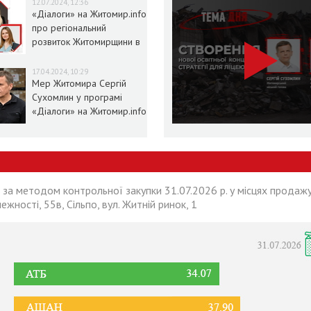
12.07.2024, 12:36
«Діалоги» на Житомир.info
про регіональний
розвиток Житомирщини в
умовах воєнного стану
17.04.2024, 10:29
Мер Житомира Сергій
Сухомлин у програмі
«Діалоги» на Житомир.info
 за методом контрольної закупки 31.07.2026 р. у місцях продажу
лежності, 55в, Сільпо, вул. Житній ринок, 1