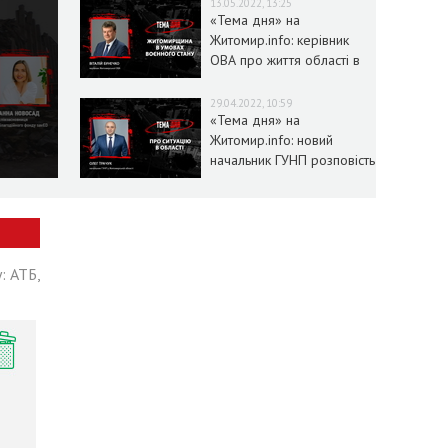
13.05.2022, 13:25
«Тема дня» на
Житомир.info: керівник
ОВА про життя області в
умовах воєнного стану
29.04.2022, 10:59
«Тема дня» на
Житомир.info: новий
начальник ГУНП розповість
про ситуацію в області
: АТБ,