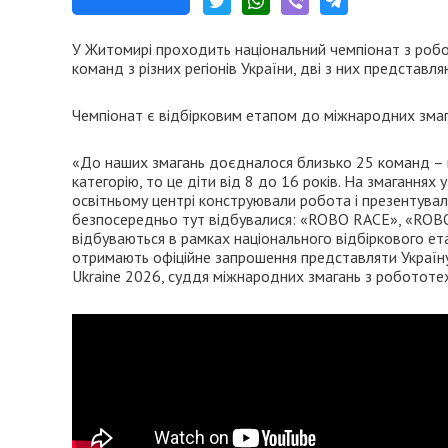
У Житомирі проходить національний чемпіонат з робот
команд з різних регіонів України, дві з них представл
Чемпіонат є відбірковим етапом до міжнародних змаган
«До наших змагань доєдналося близько 25 команд – це
категорію, то це діти від 8 до 16 років. На змаганнях 
освітньому центрі конструювали робота і презентували
безпосередньо тут відбувалися: «ROBO RACE», «ROBO
відбуваються в рамках національного відбіркового 
отримають офіційне запрошення представляти Україну
Ukraine 2026, суддя міжнародних змагань з робототех