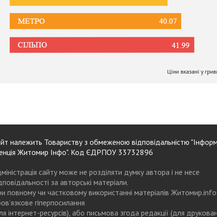
йт належить Товариству з обмеженою відповідальністю "Інформ
енція Житомир Інфо". Код ЄДРПОУ 33732896
міністрація сайту може не розділяти думку автора і не несе
дповідальності за авторські матеріали.
и повному чи частковому використанні матеріалів Житомир.info
ов’язкове гіперпосилання
ля інтернет-ресурсів), або письмова згода редакції (для друкова