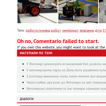
Теги:
робототехніка
робот
чемпіонат
змагання
діти
S
Oh no, Comentario failed to start.
If you own this website, you might want to look at the
МАТЕРІАЛИ ПО ТЕМІ
У Житомирі демонтують встановлений без дозволу на
У житомирському парку на День міста управління культ
З розгляду виконкому знову зняли питання про видал
Через майже два роки до Житомира на щиті повернувс
Житомирські спортсмени та їхні тренери отримали гр
ДІАЛОГИ