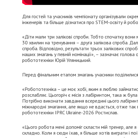
Для гостей та учасників чемпіонату організували окр
інженерів та більше дізнатися про STEM-освіту й робо
«Діти мали три залікові спроби. Тобто спочатку вони 
30 хвилин на тренування – друга залікова спроба. Дал
спроба. Відповідно, результати трьох залікових спро
наших змагань у певній номінації», – зазначає голова
робототехніки Юрій Уляницький.
Перед фінальним етапом змагань учасники поділилися
«Робототехніка – це моє хобі, яким я люблю займатися
розслабляє. Цьогоріч є місія з лабіринтом, така ж була
Потрібно виконати завдання всередині цього лабіринт
міжнародні змагання, але якщо не вдасться, отже так 
робототехніки IPRC Ukraine-2026 Ростислав.
«Цього робота мені допоміг скласти мій тренер, але 
складно. Коли я сюди їхав, я більше хотів виграти і 