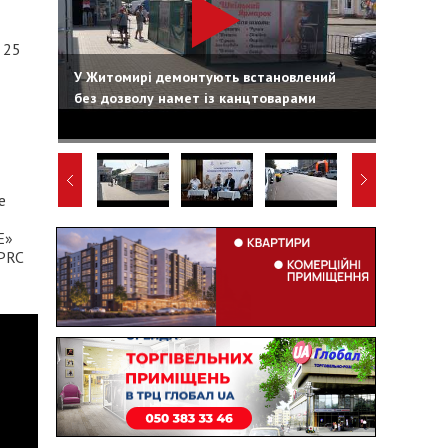
 25
У Житомирі демонтують встановлений
без дозволу намет із канцтоварами
е
E»
IPRC