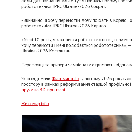
сюди для навчання. Адже тут я навчусь новому і розви
робототехніки IPRC Ukraine-2026 Сократ.
«Звичайно, я хочу перемогти. Хочу поїхати в Корею і 
робототехніки IPRC Ukraine-2026 Кирило.
«Мені 10 років, я захопився робототехнікою, коли мені
хочу перемогти і мені подобається робототехніка», –
Ukraine-2026 Костянтин.
Переможці та призери чемпіонату отримають відзнаки
Як повідомляв
Житомир.info
, у лютому 2026 року в л
простору в рамках реформування старшої профільної 
друку на 3D-принтері
.
Житомир.info