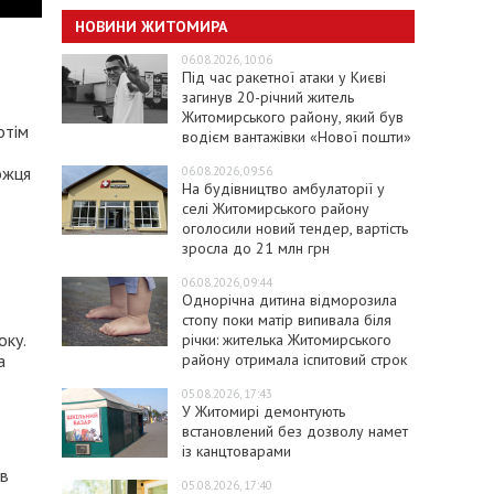
НОВИНИ ЖИТОМИРА
06.08.2026, 10:06
Під час ракетної атаки у Києві
загинув 20-річний житель
Житомирського району, який був
отім
водієм вантажівки «Нової пошти»
ожця
06.08.2026, 09:56
На будівництво амбулаторії у
селі Житомирського району
оголосили новий тендер, вартість
зросла до 21 млн грн
06.08.2026, 09:44
Однорічна дитина відморозила
стопу поки матір випивала біля
оку.
річки: жителька Житомирського
району отримала іспитовий строк
а
05.08.2026, 17:43
У Житомирі демонтують
встановлений без дозволу намет
із канцтоварами
ав
05.08.2026, 17:40