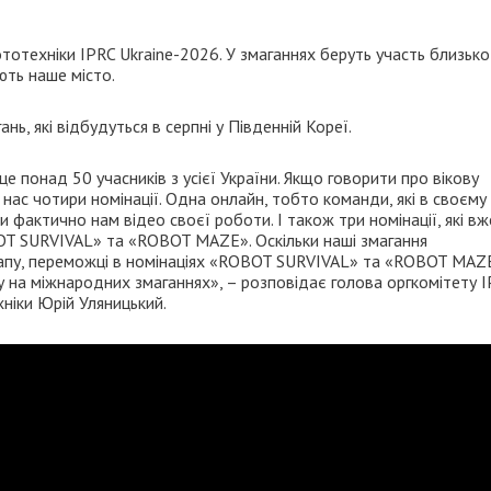
отехніки IPRC Ukraine-2026. У змаганнях беруть участь близько
яють наше місто.
ь, які відбудуться в серпні у Південній Кореї.
 понад 50 учасників з усієї України. Якщо говорити про вікову
у нас чотири номінації. Одна онлайн, тобто команди, які в своєму
 фактично нам відео своєї роботи. І також три номінації, які вж
T SURVIVAL» та «ROBOT MAZE». Оскільки наші змагання
етапу, переможці в номінаціях «ROBOT SURVIVAL» та «ROBOT MAZ
 на міжнародних змаганнях», – розповідає голова оргкомітету 
ніки Юрій Уляницький.