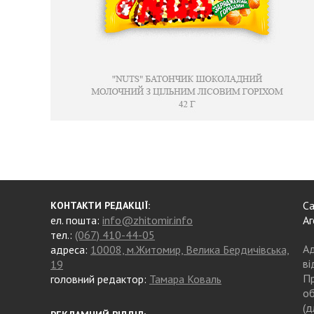
Са
КОНТАКТИ РЕДАКЦІЇ:
ел. пошта:
info@zhitomir.info
Аг
тел.:
(067) 410-44-05
Ад
адреса:
10008, м.Житомир, Велика Бердичівська,
ві
19
Пр
головний редактор:
Тамара Коваль
об
(д