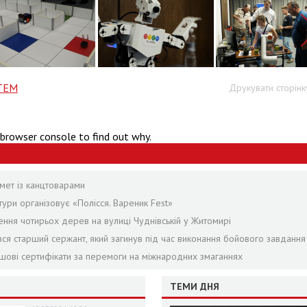
TEM
Друкувати сторінк
 browser console to find out why.
мет із канцтоварами
ури організовує «Полісся. Вареник Fest»
ення чотирьох дерев на вулиці Чуднівській у Житомирі
я старший сержант, який загинув під час виконання бойового завдання
ошові сертифікати за перемоги на міжнародних змаганнях
ТЕМИ ДНЯ