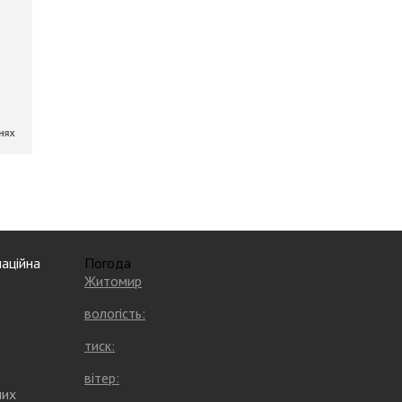
аційна
Погода
Житомир
вологість:
тиск:
вітер:
них