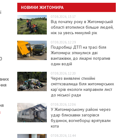
НОВИНИ ЖИТОМИРА
ї
07.08.2026, 13:17
Від початку року в Житомирській
області втопилися більше людей,
ніж за увесь минулий рік
07.08.2026, 12:29
Подробиці ДТП на трасі біля
Житомира: зіткнулися дві
вантажівки, до лікарні потрапив
0
один водій
07.08.2026, 12:20
Через виявлені стихійні
аних
сміттєзвалища біля житомирських
ння
кар’єрів екологи направили лист
до міської ради
ня
07.08.2026, 12:06
У Житомирському районі через
в
удар блискавки загорівся
будинок, вогнеборці врятували
кота
07.08.2026, 11:44