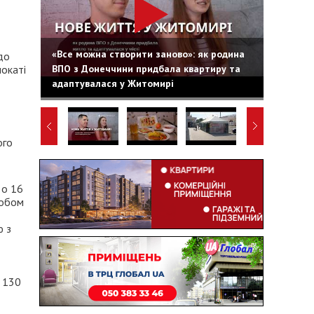
«Все можна створити заново»: як родина
до
ВПО з Донеччини придбала квартиру та
мокаті
адаптувалася у Житомирі
ого
 о 16
собом
ю з
. 130