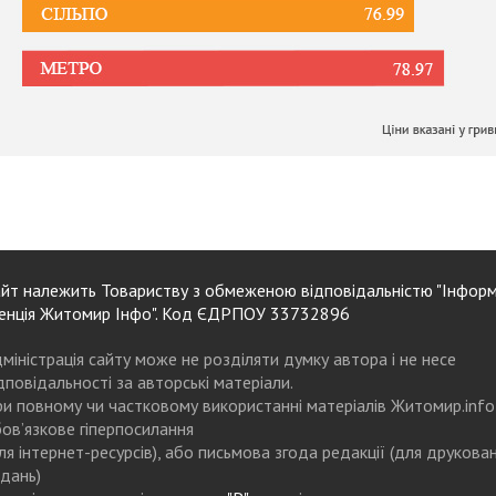
йт належить Товариству з обмеженою відповідальністю "Інформ
енція Житомир Інфо". Код ЄДРПОУ 33732896
міністрація сайту може не розділяти думку автора і не несе
дповідальності за авторські матеріали.
и повному чи частковому використанні матеріалів Житомир.info
ов’язкове гіперпосилання
ля інтернет-ресурсів), або письмова згода редакції (для друкова
дань)