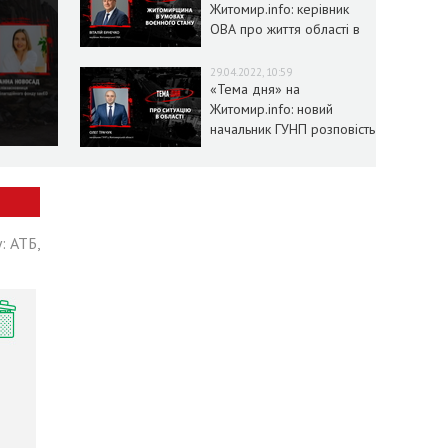
Житомир.info: керівник
ОВА про життя області в
умовах воєнного стану
29.04.2022, 10:59
«Тема дня» на
Житомир.info: новий
начальник ГУНП розповість
про ситуацію в області
: АТБ,