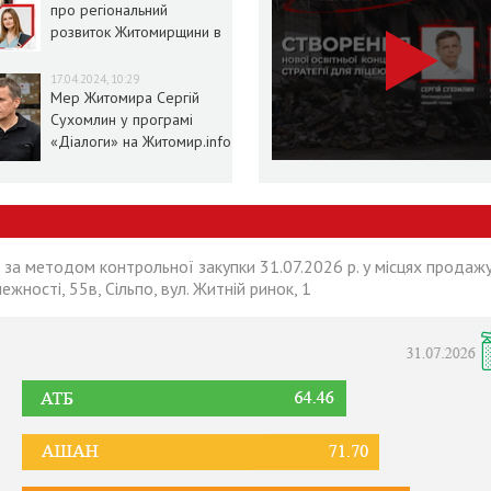
про регіональний
розвиток Житомирщини в
умовах воєнного стану
17.04.2024, 10:29
Мер Житомира Сергій
Сухомлин у програмі
«Діалоги» на Житомир.info
 за методом контрольної закупки 31.07.2026 р. у місцях продажу
лежності, 55в, Сільпо, вул. Житній ринок, 1