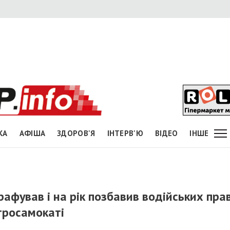
КА
АФІША
ЗДОРОВ'Я
ІНТЕРВ'Ю
ВІДЕО
ІНШЕ
афував і на рік позбавив водійських пра
ктросамокаті