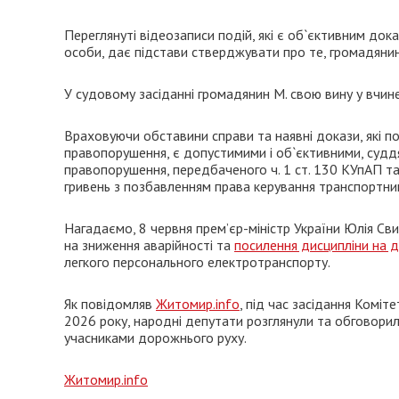
Переглянуті відеозаписи подій, які є об`єктивним док
особи, дає підстави стверджувати про те, громадяни
У судовому засіданні громадянин М. свою вину у вчин
Враховуючи обставини справи та наявні докази, які п
правопорушення, є допустимими і об`єктивними, судд
правопорушення, передбаченого ч. 1 ст. 130 КУпАП та 
гривень з позбавленням права керування транспортним
Нагадаємо, 8 червня прем’єр-міністр України Юлія Св
на зниження аварійності та
посилення дисципліни на 
легкого персонального електротранспорту.
Як повідомляв
Житомир.info
, під час засідання Коміт
2026 року, народні депутати розглянули та обговори
учасниками дорожнього руху.
Житомир.info