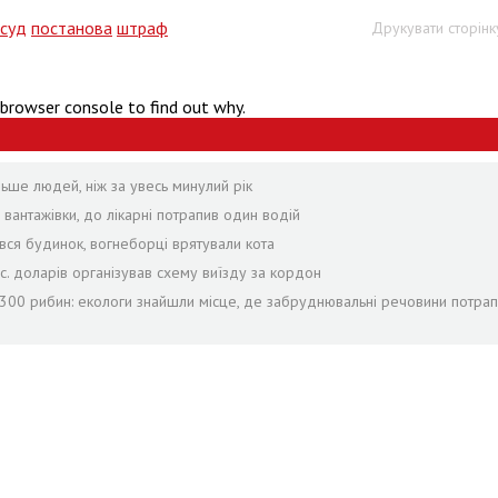
суд
постанова
штраф
Друкувати сторінк
 browser console to find out why.
льше людей, ніж за увесь минулий рік
 вантажівки, до лікарні потрапив один водій
вся будинок, вогнеборці врятували кота
ис. доларів організував схему виїзду за кордон
 1300 рибин: екологи знайшли місце, де забруднювальні речовини потра