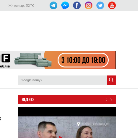
Житомир:
32
°C
ВІДЕО
в