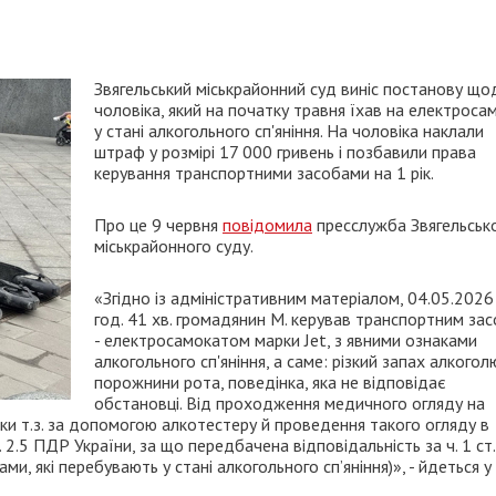
Звягельський міськрайонний суд виніс постанову що
чоловіка, який на початку травня їхав на електроса
у стані алкогольного сп'яніння. На чоловіка наклали
штраф у розмірі 17 000 гривень і позбавили права
керування транспортними засобами на 1 рік.
Про це 9 червня
повідомила
пресслужба Звягельськ
міськрайонного суду.
«Згідно із адміністративним матеріалом, 04.05.2026
год. 41 хв. громадянин М. керував транспортним за
- електросамокатом марки Jet, з явними ознаками
алкогольного сп'яніння, а саме: різкий запах алкогол
порожнини рота, поведінка, яка не відповідає
обстановці. Від проходження медичного огляду на
инки т.з. за допомогою алкотестеру й проведення такого огляду в
2.5 ПДР України, за що передбачена відповідальність за ч. 1 ст
, які перебувають у стані алкогольного сп’яніння)», - йдеться у