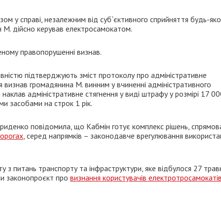
азом у справі, незалежним від суб`єктивного сприйняття будь-яко
н М. дійсно керував електросамокатом.
еному правопорушенні визнав.
овністю підтверджують зміст протоколу про адміністративне
я визнав громадянина М. винним у вчиненні адміністративного
наклав адміністративне стягнення у виді штрафу у розмірі 17 00
и засобами на строк 1 рік.
ириденко повідомила, що Кабмін готує комплекс рішень, спрямов
дорогах
, серед напрямків – законодавче врегулювання використа
ету з питань транспорту та інфраструктури, яке відбулося 27 трав
ли законопроєкт про
визнання користувачів електротросамокаті