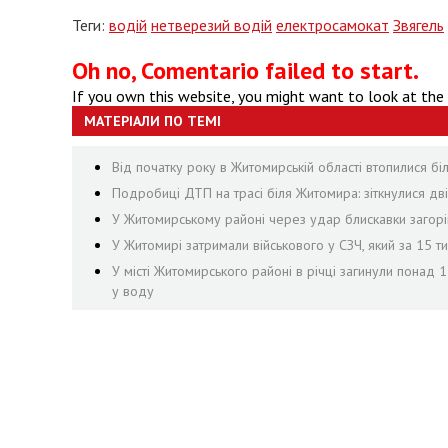
Теги:
водій
нетверезий водій
електросамокат
Звягель
Oh no, Comentario failed to start.
If you own this website, you might want to look at the
МАТЕРІАЛИ ПО ТЕМІ
Від початку року в Житомирській області втопилися бі
Подробиці ДТП на трасі біля Житомира: зіткнулися дві
У Житомирському районі через удар блискавки загорі
У Житомирі затримали військового у СЗЧ, який за 15 т
У місті Житомирського районі в річці загинули понад
у воду