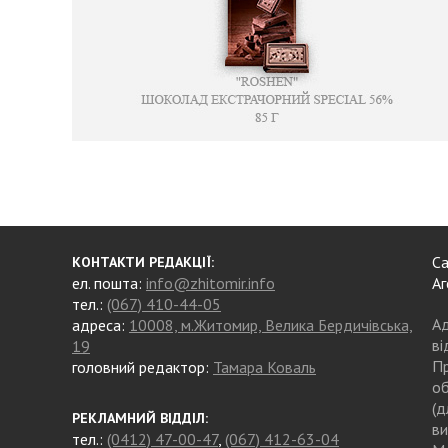
Са
КОНТАКТИ РЕДАКЦІЇ:
ел. пошта:
info@zhitomir.info
Аг
тел.:
(067) 410-44-05
Ад
адреса:
10008, м.Житомир, Велика Бердичівська,
ві
19
Пр
головний редактор:
Тамара Коваль
об
(д
РЕКЛАМНИЙ ВІДДІЛ:
ви
тел.:
(0412) 47-00-47
,
(067) 412-63-04