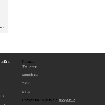
аційна
Погода
Житомир
вологість:
тиск:
вітер:
них
Погода на 10 днів від
sinoptik.ua