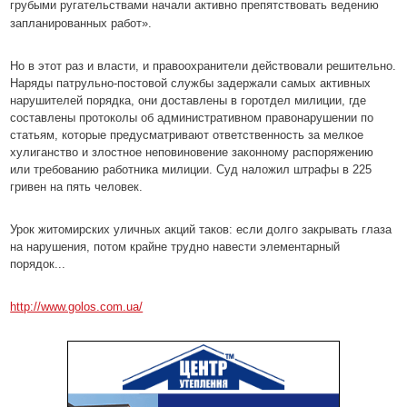
грубыми ругательствами начали активно препятствовать ведению
запланированных работ
».
Но в этот раз и власти, и правоохранители действовали решительно.
Наряды патрульно-постовой службы задержали самых активных
нарушителей порядка, они доставлены в горотдел милиции, где
составлены протоколы об административном правонарушении по
статьям, которые предусматривают ответственность за мелкое
хулиганство и злостное неповиновение законному распоряжению
или требованию работника милиции. Суд наложил штрафы в 225
гривен на пять человек.
Урок житомирских уличных акций таков: если долго закрывать глаза
на нарушения, потом крайне трудно навести элементарный
порядок...
http://www.golos.com.ua/