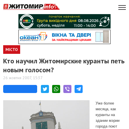
МІСТО
Кто научил Житомирские куранты петь
новым голосом?
26 жовтня 2007, 15:37
Уже более
месяца, как
куранты на
здании мэрии
города поют