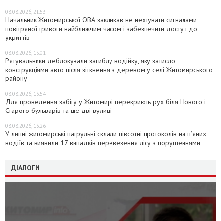
08.08.2026, 21:53
Начальник Житомирської ОВА закликав не нехтувати сигналами
повітряної тривоги найближчим часом і забезпечити доступ до
укриттів
08.08.2026, 18:01
Рятувальники деблокували загиблу водійку, яку затисло
конструкціями авто після зіткнення з деревом у селі Житомирського
району
08.08.2026, 16:54
Для проведення забігу у Житомирі перекриють рух біля Нового і
Старого бульварів та ще дві вулиці
08.08.2026, 16:26
У липні житомирські патрульні склали півсотні протоколів на пʼяних
водіїв та виявили 17 випадків перевезення лісу з порушеннями
ДІАЛОГИ