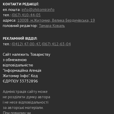
КОНТАКТИ РЕДАКЦІЇ:
ел. пошта:
info@zhitomir.info
тел.:
(067) 410-44-05
адреса:
10008, м.Житомир, Велика Бердичівська, 19
головний редактор:
Тамара Коваль
РЕКЛАМНИЙ ВІДДІЛ:
тел.:
(0412) 47-00-47
,
(067) 412-63-04
Сайт належить Товариству
з обмеженою
відповідальністю
"Інформаційна Агенція
Житомир Інфо". Код
ЄДРПОУ 33732896
Адміністрація сайту може
не розділяти думку автора
і не несе відповідальності
за авторські матеріали.
При повному чи