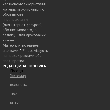
частковому використанні
матеріалів Житомир.info
обов’язкове
гіперпосилання
(для інтернет-ресурсів),
або письмова згода
редакції (для друкованих
видань)
Матеріали, позначені
значками:
"Р"
- розміщують
на правах реклами або
партнерства
РЕДАКЦІЙНА ПОЛІТИКА
Погода
Житомир
вологість:
тиск:
вітер: