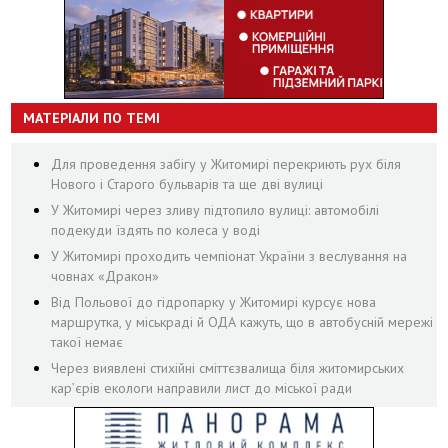
МАТЕРІАЛИ ПО ТЕМІ
Для проведення забігу у Житомирі перекриють рух біля
Нового і Старого бульварів та ще дві вулиці
У Житомирі через зливу підтопило вулиці: автомобілі
подекуди їздять по колеса у воді
У Житомирі проходить чемпіонат України з веслування на
човнах «Дракон»
Від Польової до гідропарку у Житомирі курсує нова
маршрутка, у міськраді й ОДА кажуть, що в автобусній мережі
такої немає
Через виявлені стихійні сміттєзвалища біля житомирських
кар’єрів екологи направили лист до міської ради