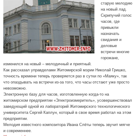
старую мелодию
на новый лад.
Скрипучий голос
часов, где
привыкли
назначать
свидания и
деловые
встречи многие
горожане,
изменился на новый – мелодичный и приятный.
Как рассказал управделами Житомирской мэрии Николай Гришко,
точность времени теперь проверяется раз в сутки по «Маяку», так
что опаздывать на встречи из-за того, что часы отстают уже просто
невозможно.
Электронную базу для часов, изготовленную когда-то на
житомирском предприятии «Электроизмеритель», усовершенствовал
заведующий одной из лабораторий Житомирского технологического
университета Сергей Каплун, который в свое время работал на этом
предприятии.
Мелодия известного композитора Ивана Слёты теперь звучит мягче
и современнее.