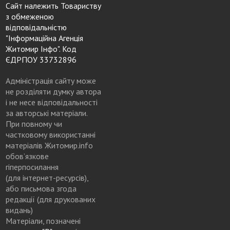
Сайт належить Товариству
з обмеженою
відповідальністю
"Інформаційна Агенція
Житомир Інфо". Код
ЄДРПОУ 33732896
Адміністрація сайту може
не розділяти думку автора
і не несе відповідальності
за авторські матеріали.
При повному чи
частковому використанні
матеріалів Житомир.info
обов’язкове
гіперпосилання
(для інтернет-ресурсів),
або письмова згода
редакції (для друкованих
видань)
Матеріали, позначені