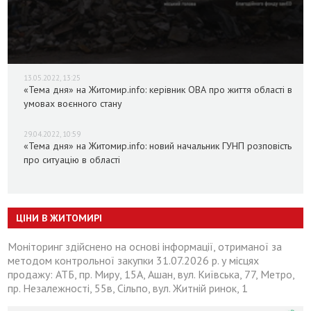
13.05.2022, 13:25
«Тема дня» на Житомир.info: керівник ОВА про життя області в
умовах воєнного стану
29.04.2022, 10:59
«Тема дня» на Житомир.info: новий начальник ГУНП розповість
про ситуацію в області
ЦІНИ В ЖИТОМИРІ
Моніторинг здійснено на основі інформації, отриманої за
методом контрольної закупки 31.07.2026 р. у місцях
продажу: АТБ, пр. Миру, 15А, Ашан, вул. Київська, 77, Метро,
пр. Незалежності, 55в, Сільпо, вул. Житній ринок, 1