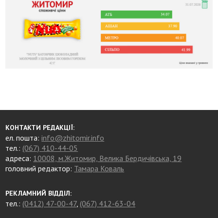
КОНТАКТИ РЕДАКЦІЇ:
ел. пошта:
info@zhitomir.info
тел.:
(067) 410-44-05
адреса:
10008, м.Житомир, Велика Бердичівська, 19
головний редактор:
Тамара Коваль
РЕКЛАМНИЙ ВІДДІЛ:
тел.:
(0412) 47-00-47
,
(067) 412-63-04