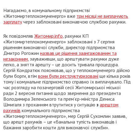
Нагадаємо, в комунальному підприємстві
«Житомиртеплокомуненерго» вже
три місяці не виплачують
зарплату
через заблоковані виконавчою службою рахунки.
Як повідомляв
Житомир.info
, рахунки КП
«Житомиртеплокомуненерго» заблоковані з 7 серпня
рішенням виконавчої служби, директор підприємства
Дмитро Рогожин
назвав це рішення заангажованим та
незаконним
, зауваживши, що арештувати рахунки дуже
легко, а зняття арешту – це досить тривала процедура.
Сергій Кондратюк пояснював, що у теплокомуненерго дійсно
були борги, втім
вони були реструктуризовані
ще кілька років
тому і комунальне підприємство справно їх виплачувало. Під
час розгляду на позачерговій сесії Житомирської міської
ради 2 вересня питання щодо звернення до президента
Володимира Зеленського та прем’єр-міністра Дениса
Шмигаля з проханням втрутитися у ситуацію
з
арештом
рахунків
комунального підприємства
«Житомиртеплокомуненерго», мер Сергій Сухомлин заявив,
що арешт рахунків – це «банальна тупість виконавців і
бажання заробити кошти для виконавчої служби».