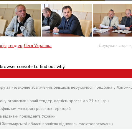
кція
тендер
Леся Українка
Друкувати сторінк
 browser console to find out why.
зру за незаконне збагачення, більшість нерухомості придбана у Житомир
ону оголосили новий тендер, вартість зросла до 21 млн грн
офільним міністром розвиток територій
а відзнаки президента України
лі Житомирської області повністю відновили електропостачання