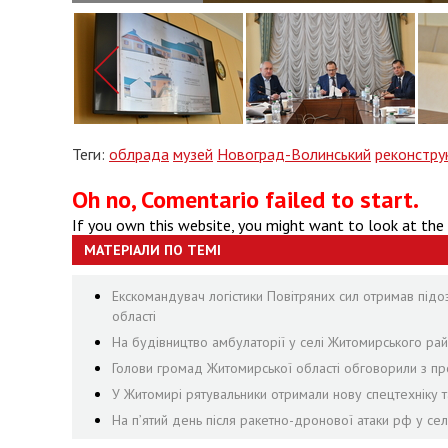
Теги:
облрада
музей
Новоград-Волинський
реконстру
Oh no, Comentario failed to start.
If you own this website, you might want to look at the
МАТЕРІАЛИ ПО ТЕМІ
Екскомандувач логістики Повітряних сил отримав підо
області
На будівництво амбулаторії у селі Житомирського рай
Голови громад Житомирської області обговорили з пр
У Житомирі рятувальники отримали нову спецтехніку т
На пʼятий день після ракетно-дронової атаки рф у се