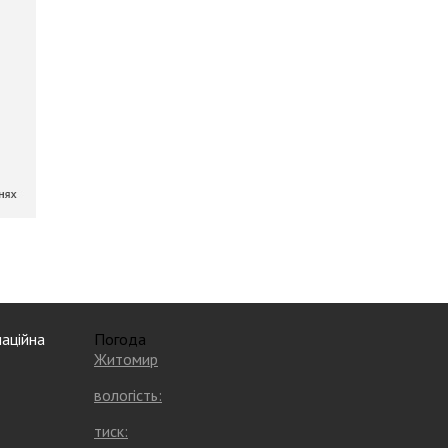
аційна
Погода
Житомир
вологість:
тиск: