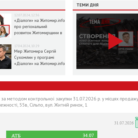
ТЕМИ ДНЯ
12.07.2024, 12:36
«Діалоги» на Житомир.info
про регіональний
розвиток Житомирщини в
умовах воєнного стану
17.04.2024, 10:29
Мер Житомира Сергій
Сухомлин у програмі
«Діалоги» на Житомир.info
 за методом контрольної закупки 31.07.2026 р. у місцях продажу
лежності, 55в, Сільпо, вул. Житній ринок, 1