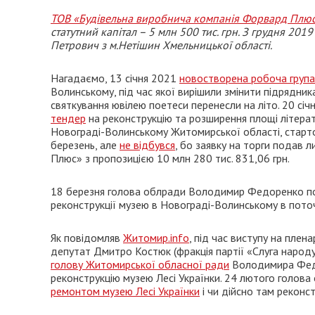
ТОВ «Будівельна виробнича компанія Форвард Плю
статутний капітал – 5 млн 500 тис. грн. З грудня 20
Петрович з м.Нетішин Хмельницької області.
Нагадаємо, 13 січня 2021
новостворена робоча група
Волинському, під час якої вирішили змінити підрядни
святкування ювілею поетеси перенесли на літо. 20 сі
тендер
на реконструкцію та розширення площі літерат
Новограді-Волинському Житомирської області, стартов
березень, але
не відбувся
, бо заявку на торги подав
Плюс» з пропозицією 10 млн 280 тис. 831,06 грн.
18 березня голова облради Володимир Федоренко по
реконструкції музею в Новограді-Волинському в пото
Як повідомляв
Житомир.info
, під час виступу на пле
депутат Дмитро Костюк (фракція партії «Слуга народ
голову Житомирської обласної ради
Володимира Федор
реконструкцію музею Лесі Українки. 24 лютого голо
ремонтом музею Лесі Українки
і чи дійсно там реконст