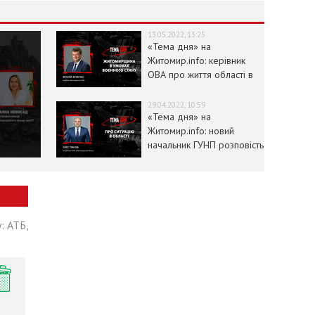
13.05.2022, 13:25
«Тема дня» на
Житомир.info: керівник
ОВА про життя області в
умовах воєнного стану
29.04.2022, 10:59
«Тема дня» на
Житомир.info: новий
начальник ГУНП розповість
про ситуацію в області
: АТБ,