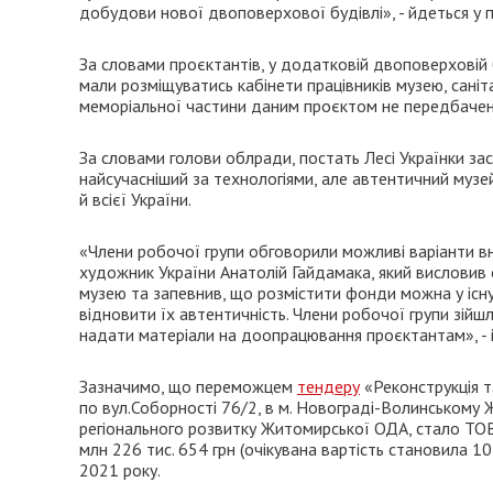
добудови нової двоповерхової будівлі», - йдеться у 
За словами проєктантів, у додатковій двоповерховій 
мали розміщуватись кабінети працівників музею, саніт
меморіальної частини даним проєктом не передбачен
За словами голови облради, постать Лесі Українки за
найсучасніший за технологіями, але автентичний музе
й всієї України.
«Члени робочої групи обговорили можливі варіанти в
художник України Анатолій Гайдамака, який висловив 
музею та запевнив, що розмістити фонди можна у існу
відновити їх автентичність. Члени робочої групи зійш
надати матеріали на доопрацювання проєктантам», -
Зазначимо, що переможцем
тендеру
«Реконструкція т
по вул.Соборності 76/2, в м. Новограді-Волинському 
регіонального розвитку Житомирської ОДА, стало ТО
млн 226 тис. 654 грн (очікувана вартість становила 1
2021 року.