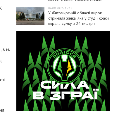
,
06.08.2026, 15:18
У Житомирській області вирок
отримала жінка, яка у студії краси
вкрала сумку з 24 тис. грн
 в м.
д
сті
на