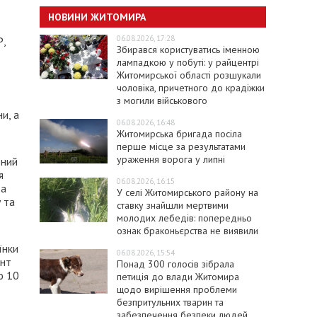
НОВИНИ ЖИТОМИРА
06.08.2026, 17:28
Р,
Збирався користуватись іменною
лампадкою у побуті: у райцентрі
Житомирської області розшукали
чоловіка, причетного до крадіжки
з могили військового
и, а
06.08.2026, 16:48
Житомирська бригада посіла
перше місце за результатами
ураження ворога у липні
дний
я
06.08.2026, 16:15
та
У селі Житомирського району на
 та
ставку знайшли мертвими
молодих лебедів: попередньо
ознак браконьєрства не виявили
їнки
06.08.2026, 15:54
ент
Понад 300 голосів зібрала
ю 10
петиція до влади Житомира
щодо вирішення проблеми
безпритульних тварин та
забезпечення безпеки людей