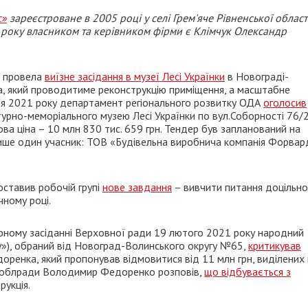
с»
зареєстроване в 2005 році у селі Грем'яче Рівненської області
19 року власником та керівником фірми є Клімчук Олександр
провела
виїзне засідання в музеї Лесі Українки
в Новограді-
ка, який проводитиме реконструкцію приміщення, а масштабне
чня 2021 року департамент регіонального розвитку ОДА
оголосив
урно-меморіального музею Лесі Українки по вул.Соборності 76/2,
а ціна – 10 млн 830 тис. 659 грн. Тендер був запланований на
 лише один учасник: ТОВ «Будівельна виробнича компанія Форвар
ставив робочій групі
нове завдання
– вивчити питання доцільно
чному році.
нарному засіданні Верховної ради 19 лютого 2021 року народний
у»), обраний від Новоград-Волинського округу №65,
критикував
енка, який пропонував відмовитися від 11 млн грн, виділених 
ва облради Володимир Федоренко розповів,
що відбувається з
рукція.