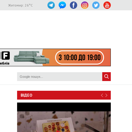
Житомир:
26
°C
ВІДЕО