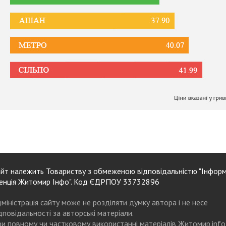
йт належить Товариству з обмеженою відповідальністю "Інформ
енція Житомир Інфо". Код ЄДРПОУ 33732896
міністрація сайту може не розділяти думку автора і не несе
дповідальності за авторські матеріали.
и повному чи частковому використанні матеріалів Житомир.info