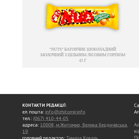
Са
КОНТАКТИ РЕДАКЦІЇ:
ел. пошта:
info@zhitomir.info
Аг
тел.:
(067) 410-44-05
Ад
адреса:
10008, м.Житомир, Велика Бердичівська,
ві
19
Пр
головний редактор:
Тамара Коваль