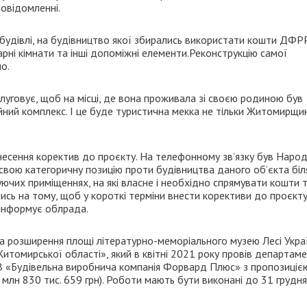
повідомленні.
будівлі, на будівництво якої збирались використати кошти ДФР
арні кімнати та інші допоміжні елементи.Реконструкцію самої
о.
слуговує, щоб на місці, де вона проживала зі своєю родиною був
йний комплекс. І це буде туристична мекка не тільки Житомирщин
несення коректив до проєкту. На телефонному зв’язку був Наро
свою категоричну позицію проти будівництва даного об’єкта біл
ючих приміщеннях, на які власне і необхідно спрямувати кошти 
лись на тому, щоб у короткі терміни внести корективи до проєкту
 інформує облрада.
а розширення площі літературно-меморіального музею Лесі Укра
Житомирської області», який в квітні 2021 року провів департам
В «Будівельна виробнича компанія Форвард Плюс» з пропозиціє
0 млн 830 тис. 659 грн). Роботи мають бути виконані до 31 грудня