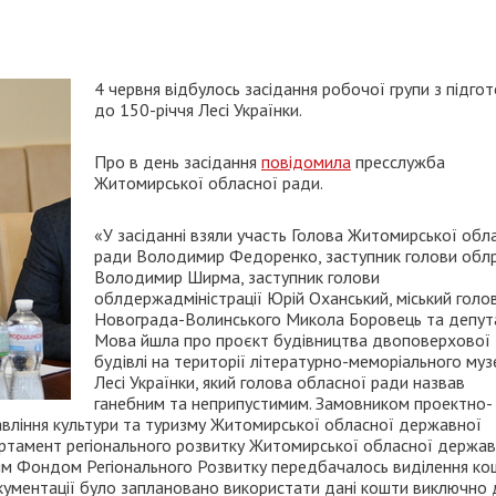
4 червня відбулось засідання робочої групи з підго
до 150-річчя Лесі Українки.
Про в день засідання
повідомила
пресслужба
Житомирської обласної ради.
«У засіданні взяли участь Голова Житомирської обл
ради Володимир Федоренко, заступник голови обл
Володимир Ширма, заступник голови
облдержадміністрації Юрій Оханський, міський голо
Новограда-Волинського Микола Боровець та депут
Мова йшла про проєкт будівництва двоповерхової
будівлі на території літературно-меморіального му
Лесі Українки, який голова обласної ради назвав
ганебним та неприпустимим. Замовником проектно-
авління культури та туризму Житомирської обласної державної
артамент регіонального розвитку Житомирської обласної держав
ним Фондом Регіонального Розвитку передбачалось виділення кош
документації було заплановано використати дані кошти виключно 