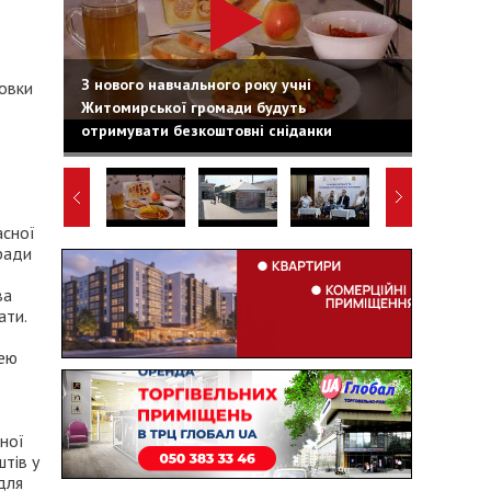
З нового навчального року учні
товки
Житомирської громади будуть
отримувати безкоштовні сніданки
асної
ради
ва
ати.
зею
ної
тів у
для