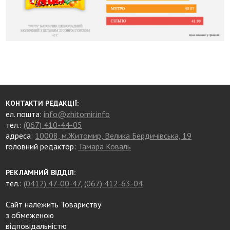
КОНТАКТИ РЕДАКЦІЇ:
ел. пошта:
info@zhitomir.info
тел.:
(067) 410-44-05
адреса:
10008, м.Житомир, Велика Бердичівська, 19
головний редактор:
Тамара Коваль
РЕКЛАМНИЙ ВІДДІЛ:
тел.:
(0412) 47-00-47
,
(067) 412-63-04
Сайт належить Товариству
з обмеженою
відповідальністю