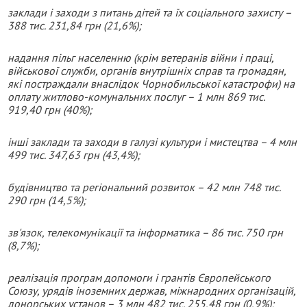
з
аклади і заходи з питань дітей та їх соціального захисту
–
388 тис. 231,84 грн (21,6%);
надання пільг населенню (крім ветеранів війни і праці,
військової служби, органів внутрішніх справ та громадян,
які постраждали внаслідок Чорнобильської катастрофи) на
оплату житлово-комунальних послуг – 1 млн 869 тис.
919,40 грн (40%);
і
нші заклади та заходи в галузі культури і мистецтва
– 4 млн
499 тис. 347,63 грн (43,4%);
будівництво та регіональний розвиток – 42 млн 748 тис.
290 грн (14,5%);
зв'язок, телекомунікації та інформатика – 86 тис. 750 грн
(8,7%);
р
еалізація програм допомоги і грантів Європейського
Союзу, урядів іноземних держав, міжнародних організацій,
донорських установ
– 3 млн 482 тис. 255,48 грн (0,9%);