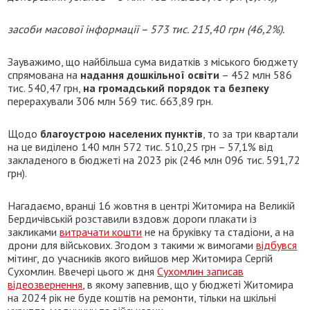
засоби масової інформації – 573 тис. 215,40 грн (46,2%).
Зауважимо, що найбільша сума видатків з міського бюджету
спрямована на
надання дошкільної освіти
– 452 млн 586
тис. 540,47 грн,
на громадський порядок та безпеку
перерахували 306 млн 569 тис. 663,89 грн.
Щодо
благоустрою населених пунктів
, то за три квартали
на це виділено 140 млн 572 тис. 510,25 грн – 57,1% від
закладеного в бюджеті на 2023 рік (246 млн 096 тис. 591,72
грн).
Нагадаємо, вранці 16 жовтня в центрі Житомира на Великій
Бердичівській розставили вздовж дороги плакати із
закликами
витрачати кошти
не на бруківку та стадіони, а на
дрони для військових. Згодом з такими ж вимогами
відбувся
мітинг, до учасників якого вийшов мер Житомира Сергій
Сухомлин. Ввечері цього ж дня
Сухомлин записав
відеозвернення
, в якому запевнив, що у бюджеті Житомира
на 2024 рік не буде коштів на ремонти, тільки на шкільні