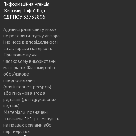
"Інформаційна Агенція
Житомир Інфо". Код
ЄДРПОУ 33732896
Адміністрація сайту може
не розділяти думку автора
і не несе відповідальності
за авторські матеріали.
При повному чи
частковому використанні
матеріалів Житомир.info
обов’язкове
гіперпосилання
(для інтернет-ресурсів),
або письмова згода
редакції (для друкованих
видань)
Матеріали, позначені
значками:
"Р"
- розміщують
на правах реклами або
партнерства