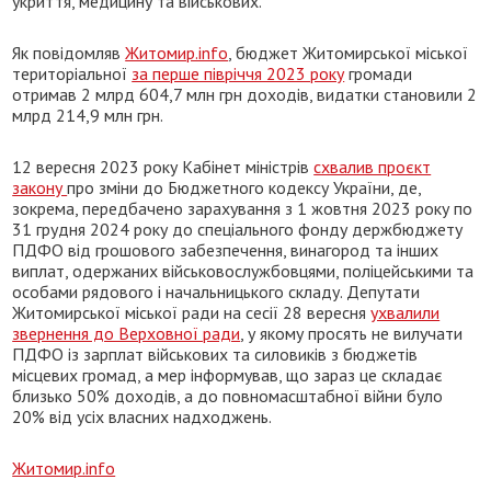
укриття, медицину та військових.
Як повідомляв
Житомир.info
, бюджет Житомирської міської
територіальної
за перше півріччя 2023 року
громади
отримав 2 млрд 604,7 млн грн доходів, видатки становили 2
млрд 214,9 млн грн.
12 вересня 2023 року Кабінет міністрів
схвалив проєкт
закону
про зміни до Бюджетного кодексу України, де,
зокрема, передбачено зарахування з 1 жовтня 2023 року по
31 грудня 2024 року до спеціального фонду держбюджету
ПДФО від грошового забезпечення, винагород та інших
виплат, одержаних військовослужбовцями, поліцейськими та
особами рядового і начальницького складу. Депутати
Житомирської міської ради на сесії 28 вересня
ухвалили
звернення до Верховної ради
, у якому просять не вилучати
ПДФО із зарплат військових та силовиків з бюджетів
місцевих громад, а мер інформував, що зараз це складає
близько 50% доходів, а до повномасштабної війни було
20% від усіх власних надходжень.
Житомир.info