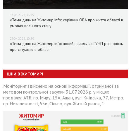
13.05.2022, 13:25
«Тема дня» на Житомир.info: керівник ОВА про життя області в
умовах воєнного стану
29.04.2022, 10:59
«Тема дня» на Житомир.info: новий начальник ГУНП розповість
про ситуацію в області
ЦІНИ В ЖИТОМИРІ
Моніторинг здійснено на основі інформації, отриманої за
методом контрольної закупки 31.07.2026 р. у місцях
продажу: АТБ, пр. Миру, 15А, Ашан, вул. Київська, 77, Метро,
пр. Незалежності, 55в, Сільпо, вул. Житній ринок, 1