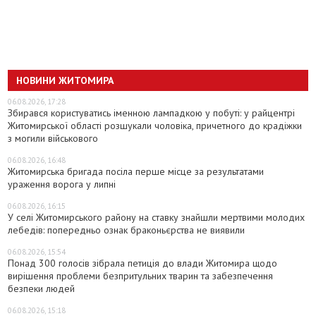
НОВИНИ ЖИТОМИРА
06.08.2026, 17:28
Збирався користуватись іменною лампадкою у побуті: у райцентрі
Житомирської області розшукали чоловіка, причетного до крадіжки
з могили військового
06.08.2026, 16:48
Житомирська бригада посіла перше місце за результатами
ураження ворога у липні
06.08.2026, 16:15
У селі Житомирського району на ставку знайшли мертвими молодих
лебедів: попередньо ознак браконьєрства не виявили
06.08.2026, 15:54
Понад 300 голосів зібрала петиція до влади Житомира щодо
вирішення проблеми безпритульних тварин та забезпечення
безпеки людей
06.08.2026, 15:18