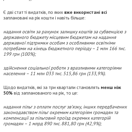
Є дві статті видатків, по яких
вже використані всі
заплановані на рік кошти і навіть більше:
надання освіти за рахунок залишку коштів за субвенцією з
державного бюджету місцевим бюджетам на надання
державної підтримки особам з особливими освітніми
потребами на кінець бюджетного періоду – 1 млн 166 тис.
199 грн (100%);
з
дійснення соціальної роботи з вразливими категоріями
населення
– 11 млн 033 тис. 515,86 грн (133,9%).
Щодо видатків, які за три квартали становлять
менш ніж
50%
від запланованого на рік, то це:
надання пільг з оплати послуг зв’язку, інших передбачених
законодавством пільг окремим категоріям громадян та
компенсації за пільговий проїзд окремих категорій
громадян – 1 млрд 890 тис. 881,80 грн (42,9%);